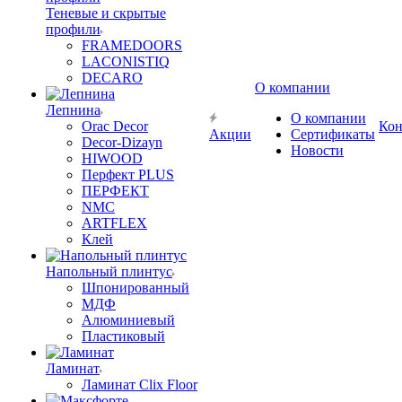
Теневые и скрытые
профили
FRAMEDOORS
LACONISTIQ
DECARO
О компании
Лепнина
О компании
Orac Decor
Кон
Акции
Сертификаты
Decor-Dizayn
Новости
HIWOOD
Перфект PLUS
ПЕРФЕКТ
NMC
ARTFLEX
Клей
Напольный плинтус
Шпонированный
МДФ
Алюминиевый
Пластиковый
Ламинат
Ламинат Clix Floor