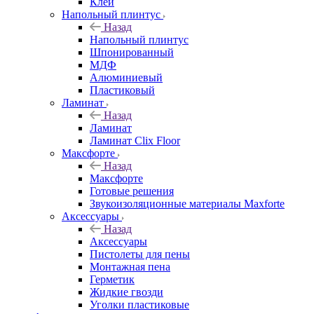
Клей
Напольный плинтус
Назад
Напольный плинтус
Шпонированный
МДФ
Алюминиевый
Пластиковый
Ламинат
Назад
Ламинат
Ламинат Clix Floor
Максфорте
Назад
Максфорте
Готовые решения
Звукоизоляционные материалы Maxforte
Аксессуары
Назад
Аксессуары
Пистолеты для пены
Монтажная пена
Герметик
Жидкие гвозди
Уголки пластиковые