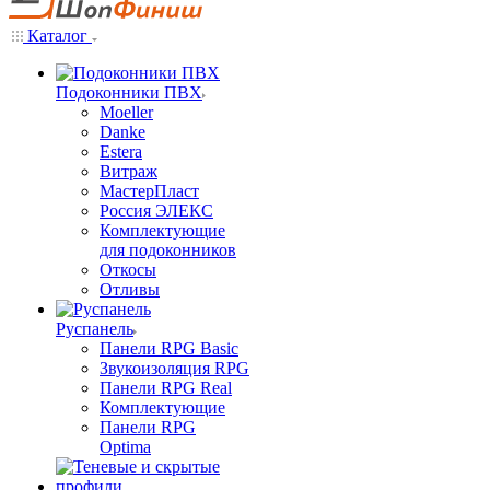
Каталог
Подоконники ПВХ
Moeller
Danke
Estera
Витраж
МастерПласт
Россия ЭЛЕКС
Комплектующие
для подоконников
Откосы
Отливы
Руспанель
Панели RPG Basic
Звукоизоляция RPG
Панели RPG Real
Комплектующие
Панели RPG
Optima