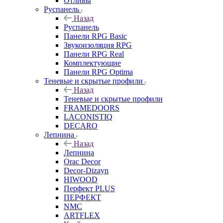
Отливы
Руспанель
Назад
Руспанель
Панели RPG Basic
Звукоизоляция RPG
Панели RPG Real
Комплектующие
Панели RPG Optima
Теневые и скрытые профили
Назад
Теневые и скрытые профили
FRAMEDOORS
LACONISTIQ
DECARO
Лепнина
Назад
Лепнина
Orac Decor
Decor-Dizayn
HIWOOD
Перфект PLUS
ПЕРФЕКТ
NMC
ARTFLEX