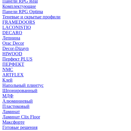
Панели RPG Real
Комплектующие
Панели RPG Optima
Теневые и скрытые профили
FRAMEDOORS
LACONISTIQ
DECARO
Лепнина
Orac Decor
Decor-Dizayn
HIWOOD
Перфект PLUS
ПЕРФЕКТ
NMC
ARTFLEX
Клей
Напольный плинтус
Шпонированный
МДФ
Алюминиевый
Пластиковый
Ламинат
Ламинат Clix Floor
Максфорте
Готовые решения