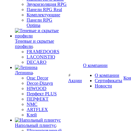
Звукоизоляция RPG
Панели RPG Real
Комплектующие
Панели RPG
Optima
Теневые и скрытые
профили
FRAMEDOORS
LACONISTIQ
DECARO
О компании
Лепнина
О компании
Orac Decor
Кон
Акции
Сертификаты
Decor-Dizayn
Новости
HIWOOD
Перфект PLUS
ПЕРФЕКТ
NMC
ARTFLEX
Клей
Напольный плинтус
Шпонированный