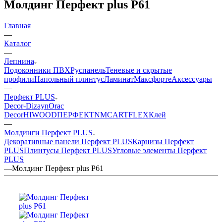
Молдинг Перфект plus P61
Главная
—
Каталог
—
Лепнина
Подоконники ПВХ
Руспанель
Теневые и скрытые
профили
Напольный плинтус
Ламинат
Максфорте
Аксессуары
—
Перфект PLUS
Decor-Dizayn
Orac
Decor
HIWOOD
ПЕРФЕКТ
NMC
ARTFLEX
Клей
—
Молдинги Перфект PLUS
Декоративные панели Перфект PLUS
Карнизы Перфект
PLUS
Плинтусы Перфект PLUS
Угловые элементы Перфект
PLUS
—
Молдинг Перфект plus P61