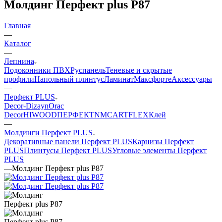
Молдинг Перфект plus P87
Главная
—
Каталог
—
Лепнина
Подоконники ПВХ
Руспанель
Теневые и скрытые
профили
Напольный плинтус
Ламинат
Максфорте
Аксессуары
—
Перфект PLUS
Decor-Dizayn
Orac
Decor
HIWOOD
ПЕРФЕКТ
NMC
ARTFLEX
Клей
—
Молдинги Перфект PLUS
Декоративные панели Перфект PLUS
Карнизы Перфект
PLUS
Плинтусы Перфект PLUS
Угловые элементы Перфект
PLUS
—
Молдинг Перфект plus P87