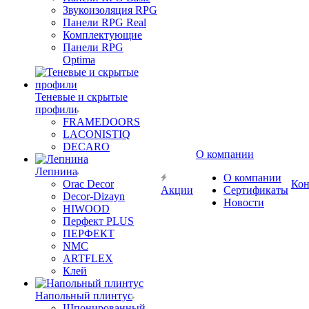
Звукоизоляция RPG
Панели RPG Real
Комплектующие
Панели RPG
Optima
Теневые и скрытые
профили
FRAMEDOORS
LACONISTIQ
DECARO
О компании
Лепнина
О компании
Orac Decor
Кон
Акции
Сертификаты
Decor-Dizayn
Новости
HIWOOD
Перфект PLUS
ПЕРФЕКТ
NMC
ARTFLEX
Клей
Напольный плинтус
Шпонированный