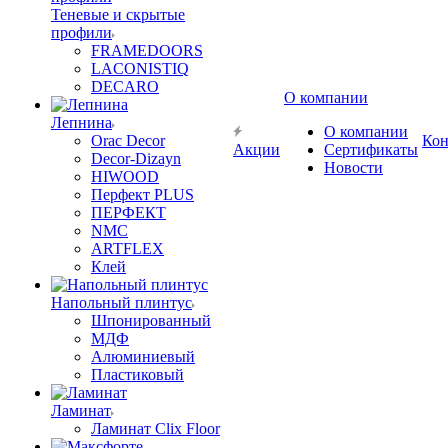
Теневые и скрытые
профили
FRAMEDOORS
LACONISTIQ
DECARO
О компании
Лепнина
О компании
Orac Decor
Кон
Акции
Сертификаты
Decor-Dizayn
Новости
HIWOOD
Перфект PLUS
ПЕРФЕКТ
NMC
ARTFLEX
Клей
Напольный плинтус
Шпонированный
МДФ
Алюминиевый
Пластиковый
Ламинат
Ламинат Clix Floor