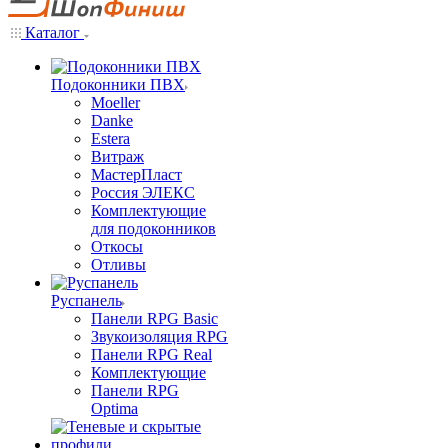
Каталог
Подоконники ПВХ
Moeller
Danke
Estera
Витраж
МастерПласт
Россия ЭЛЕКС
Комплектующие
для подоконников
Откосы
Отливы
Руспанель
Панели RPG Basic
Звукоизоляция RPG
Панели RPG Real
Комплектующие
Панели RPG
Optima