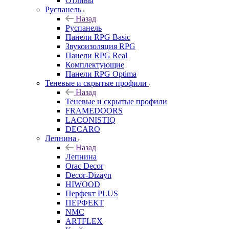
Отливы
Руспанель
Назад
Руспанель
Панели RPG Basic
Звукоизоляция RPG
Панели RPG Real
Комплектующие
Панели RPG Optima
Теневые и скрытые профили
Назад
Теневые и скрытые профили
FRAMEDOORS
LACONISTIQ
DECARO
Лепнина
Назад
Лепнина
Orac Decor
Decor-Dizayn
HIWOOD
Перфект PLUS
ПЕРФЕКТ
NMC
ARTFLEX