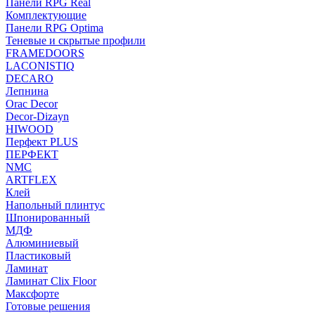
Панели RPG Real
Комплектующие
Панели RPG Optima
Теневые и скрытые профили
FRAMEDOORS
LACONISTIQ
DECARO
Лепнина
Orac Decor
Decor-Dizayn
HIWOOD
Перфект PLUS
ПЕРФЕКТ
NMC
ARTFLEX
Клей
Напольный плинтус
Шпонированный
МДФ
Алюминиевый
Пластиковый
Ламинат
Ламинат Clix Floor
Максфорте
Готовые решения