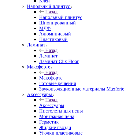
Клей
Напольный плинтус
Назад
Напольный плинтус
Шпонированный
МДФ
Алюминиевый
Пластиковый
Ламинат
Назад
Ламинат
Ламинат Clix Floor
Максфорте
Назад
Максфорте
Готовые решения
Звукоизоляционные материалы Maxforte
Аксессуары
Назад
Аксессуары
Пистолеты для пены
Монтажная пена
Герметик
Жидкие гвозди
Уголки пластиковые