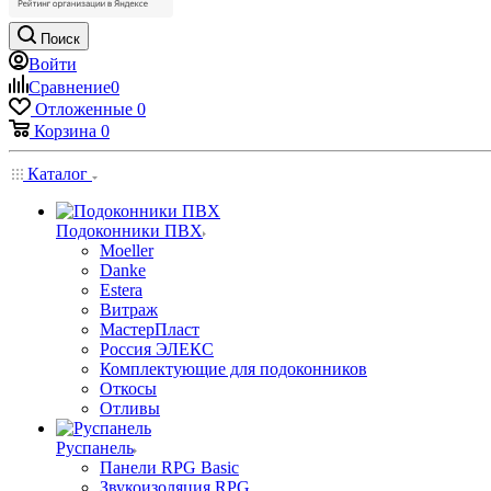
Поиск
Войти
Сравнение
0
Отложенные
0
Корзина
0
Каталог
Подоконники ПВХ
Moeller
Danke
Estera
Витраж
МастерПласт
Россия ЭЛЕКС
Комплектующие для подоконников
Откосы
Отливы
Руспанель
Панели RPG Basic
Звукоизоляция RPG