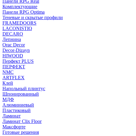
Панели RPG Real
Комплектующие
Панели RPG Optima
Теневые и скрытые профили
FRAMEDOORS
LACONISTIQ
DECARO
Лепнина
Orac Decor
Decor-Dizayn
HIWOOD
Перфект PLUS
ПЕРФЕКТ
NMC
ARTFLEX
Клей
Напольный плинтус
Шпонированный
МДФ
Алюминиевый
Пластиковый
Ламинат
Ламинат Clix Floor
Максфорте
Готовые решения