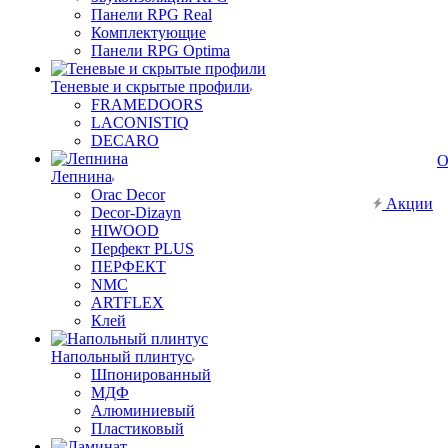
Панели RPG Real
Комплектующие
Панели RPG Optima
Теневые и скрытые профили
FRAMEDOORS
LACONISTIQ
DECARO
О
Лепнина
Orac Decor
Акции
Decor-Dizayn
HIWOOD
Перфект PLUS
ПЕРФЕКТ
NMC
ARTFLEX
Клей
Напольный плинтус
Шпонированный
МДФ
Алюминиевый
Пластиковый