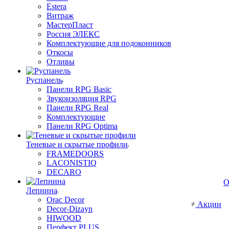
Estera
Витраж
МастерПласт
Россия ЭЛЕКС
Комплектующие для подоконников
Откосы
Отливы
Руспанель
Панели RPG Basic
Звукоизоляция RPG
Панели RPG Real
Комплектующие
Панели RPG Optima
Теневые и скрытые профили
FRAMEDOORS
LACONISTIQ
DECARO
О
Лепнина
Orac Decor
Акции
Decor-Dizayn
HIWOOD
Перфект PLUS