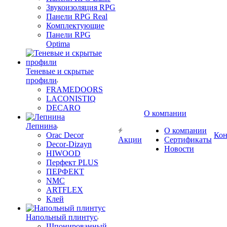
Звукоизоляция RPG
Панели RPG Real
Комплектующие
Панели RPG
Optima
Теневые и скрытые
профили
FRAMEDOORS
LACONISTIQ
DECARO
О компании
Лепнина
О компании
Orac Decor
Кон
Акции
Сертификаты
Decor-Dizayn
Новости
HIWOOD
Перфект PLUS
ПЕРФЕКТ
NMC
ARTFLEX
Клей
Напольный плинтус
Шпонированный