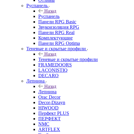
Отливы
Руспанель
Назад
Руспанель
Панели RPG Basic
Звукоизоляция RPG
Панели RPG Real
Комплектующие
Панели RPG Optima
Теневые и скрытые профили
Назад
Теневые и скрытые профили
FRAMEDOORS
LACONISTIQ
DECARO
Лепнина
Назад
Лепнина
Orac Decor
Decor-Dizayn
HIWOOD
Перфект PLUS
ПЕРФЕКТ
NMC
ARTFLEX