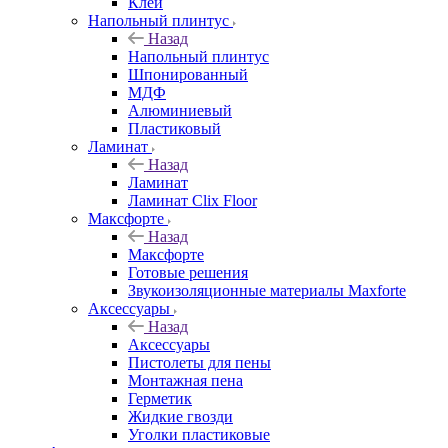
Клей
Напольный плинтус
Назад
Напольный плинтус
Шпонированный
МДФ
Алюминиевый
Пластиковый
Ламинат
Назад
Ламинат
Ламинат Clix Floor
Максфорте
Назад
Максфорте
Готовые решения
Звукоизоляционные материалы Maxforte
Аксессуары
Назад
Аксессуары
Пистолеты для пены
Монтажная пена
Герметик
Жидкие гвозди
Уголки пластиковые