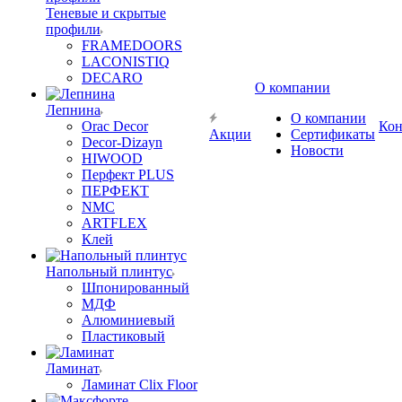
Теневые и скрытые
профили
FRAMEDOORS
LACONISTIQ
DECARO
О компании
Лепнина
О компании
Orac Decor
Кон
Акции
Сертификаты
Decor-Dizayn
Новости
HIWOOD
Перфект PLUS
ПЕРФЕКТ
NMC
ARTFLEX
Клей
Напольный плинтус
Шпонированный
МДФ
Алюминиевый
Пластиковый
Ламинат
Ламинат Clix Floor