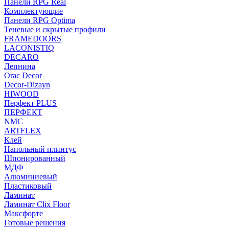
Панели RPG Real
Комплектующие
Панели RPG Optima
Теневые и скрытые профили
FRAMEDOORS
LACONISTIQ
DECARO
Лепнина
Orac Decor
Decor-Dizayn
HIWOOD
Перфект PLUS
ПЕРФЕКТ
NMC
ARTFLEX
Клей
Напольный плинтус
Шпонированный
МДФ
Алюминиевый
Пластиковый
Ламинат
Ламинат Clix Floor
Максфорте
Готовые решения