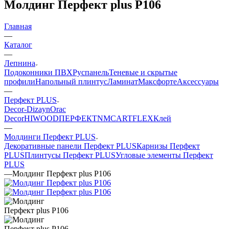
Молдинг Перфект plus P106
Главная
—
Каталог
—
Лепнина
Подоконники ПВХ
Руспанель
Теневые и скрытые
профили
Напольный плинтус
Ламинат
Максфорте
Аксессуары
—
Перфект PLUS
Decor-Dizayn
Orac
Decor
HIWOOD
ПЕРФЕКТ
NMC
ARTFLEX
Клей
—
Молдинги Перфект PLUS
Декоративные панели Перфект PLUS
Карнизы Перфект
PLUS
Плинтусы Перфект PLUS
Угловые элементы Перфект
PLUS
—
Молдинг Перфект plus P106