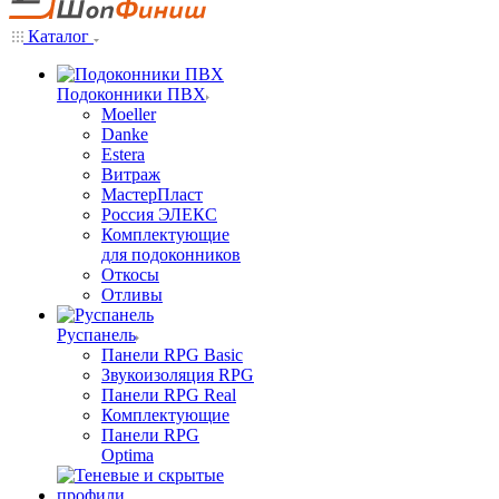
Каталог
Подоконники ПВХ
Moeller
Danke
Estera
Витраж
МастерПласт
Россия ЭЛЕКС
Комплектующие
для подоконников
Откосы
Отливы
Руспанель
Панели RPG Basic
Звукоизоляция RPG
Панели RPG Real
Комплектующие
Панели RPG
Optima