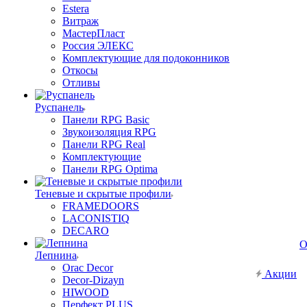
Estera
Витраж
МастерПласт
Россия ЭЛЕКС
Комплектующие для подоконников
Откосы
Отливы
Руспанель
Панели RPG Basic
Звукоизоляция RPG
Панели RPG Real
Комплектующие
Панели RPG Optima
Теневые и скрытые профили
FRAMEDOORS
LACONISTIQ
DECARO
О
Лепнина
Orac Decor
Акции
Decor-Dizayn
HIWOOD
Перфект PLUS