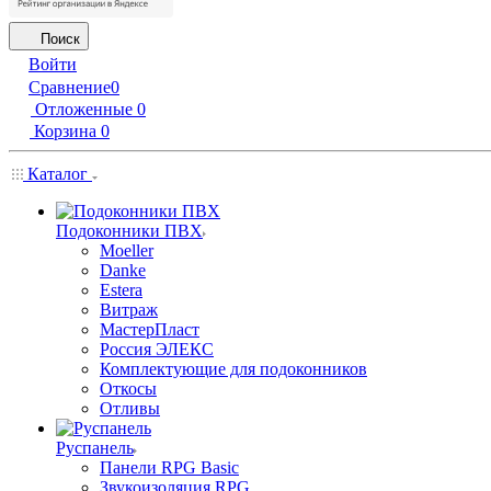
Поиск
Войти
Сравнение
0
Отложенные
0
Корзина
0
Каталог
Подоконники ПВХ
Moeller
Danke
Estera
Витраж
МастерПласт
Россия ЭЛЕКС
Комплектующие для подоконников
Откосы
Отливы
Руспанель
Панели RPG Basic
Звукоизоляция RPG