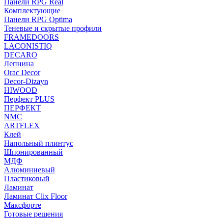
Панели RPG Real
Комплектующие
Панели RPG Optima
Теневые и скрытые профили
FRAMEDOORS
LACONISTIQ
DECARO
Лепнина
Orac Decor
Decor-Dizayn
HIWOOD
Перфект PLUS
ПЕРФЕКТ
NMC
ARTFLEX
Клей
Напольный плинтус
Шпонированный
МДФ
Алюминиевый
Пластиковый
Ламинат
Ламинат Clix Floor
Максфорте
Готовые решения