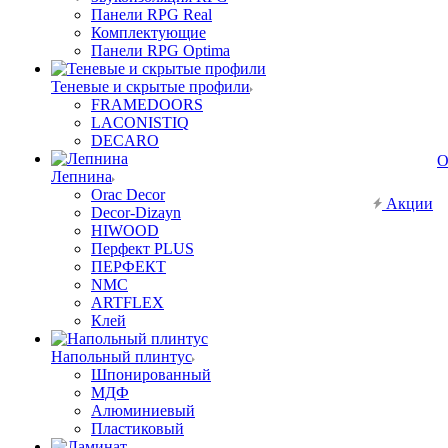
Панели RPG Real
Комплектующие
Панели RPG Optima
Теневые и скрытые профили
FRAMEDOORS
LACONISTIQ
DECARO
О
Лепнина
Orac Decor
Акции
Decor-Dizayn
HIWOOD
Перфект PLUS
ПЕРФЕКТ
NMC
ARTFLEX
Клей
Напольный плинтус
Шпонированный
МДФ
Алюминиевый
Пластиковый