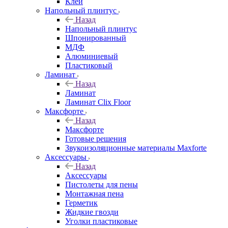
Клей
Напольный плинтус
Назад
Напольный плинтус
Шпонированный
МДФ
Алюминиевый
Пластиковый
Ламинат
Назад
Ламинат
Ламинат Clix Floor
Максфорте
Назад
Максфорте
Готовые решения
Звукоизоляционные материалы Maxforte
Аксессуары
Назад
Аксессуары
Пистолеты для пены
Монтажная пена
Герметик
Жидкие гвозди
Уголки пластиковые