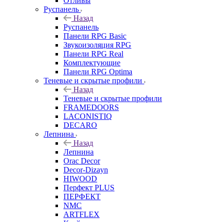
Отливы
Руспанель
Назад
Руспанель
Панели RPG Basic
Звукоизоляция RPG
Панели RPG Real
Комплектующие
Панели RPG Optima
Теневые и скрытые профили
Назад
Теневые и скрытые профили
FRAMEDOORS
LACONISTIQ
DECARO
Лепнина
Назад
Лепнина
Orac Decor
Decor-Dizayn
HIWOOD
Перфект PLUS
ПЕРФЕКТ
NMC
ARTFLEX