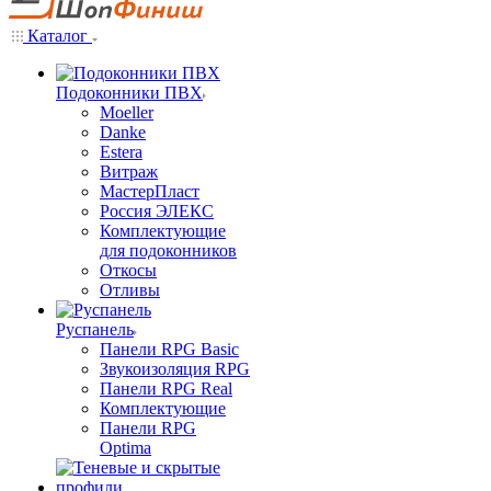
Каталог
Подоконники ПВХ
Moeller
Danke
Estera
Витраж
МастерПласт
Россия ЭЛЕКС
Комплектующие
для подоконников
Откосы
Отливы
Руспанель
Панели RPG Basic
Звукоизоляция RPG
Панели RPG Real
Комплектующие
Панели RPG
Optima