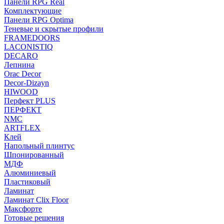
Панели RPG Real
Комплектующие
Панели RPG Optima
Теневые и скрытые профили
FRAMEDOORS
LACONISTIQ
DECARO
Лепнина
Orac Decor
Decor-Dizayn
HIWOOD
Перфект PLUS
ПЕРФЕКТ
NMC
ARTFLEX
Клей
Напольный плинтус
Шпонированный
МДФ
Алюминиевый
Пластиковый
Ламинат
Ламинат Clix Floor
Максфорте
Готовые решения