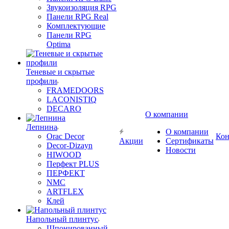
Звукоизоляция RPG
Панели RPG Real
Комплектующие
Панели RPG
Optima
Теневые и скрытые
профили
FRAMEDOORS
LACONISTIQ
DECARO
О компании
Лепнина
О компании
Orac Decor
Кон
Акции
Сертификаты
Decor-Dizayn
Новости
HIWOOD
Перфект PLUS
ПЕРФЕКТ
NMC
ARTFLEX
Клей
Напольный плинтус
Шпонированный