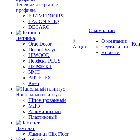
Теневые и скрытые
профили
FRAMEDOORS
LACONISTIQ
DECARO
О компании
Лепнина
О компании
Orac Decor
Кон
Акции
Сертификаты
Decor-Dizayn
Новости
HIWOOD
Перфект PLUS
ПЕРФЕКТ
NMC
ARTFLEX
Клей
Напольный плинтус
Шпонированный
МДФ
Алюминиевый
Пластиковый
Ламинат
Ламинат Clix Floor