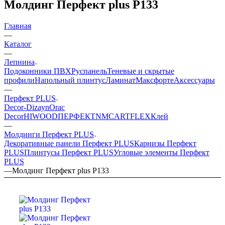
Молдинг Перфект plus P133
Главная
—
Каталог
—
Лепнина
Подоконники ПВХ
Руспанель
Теневые и скрытые
профили
Напольный плинтус
Ламинат
Максфорте
Аксессуары
—
Перфект PLUS
Decor-Dizayn
Orac
Decor
HIWOOD
ПЕРФЕКТ
NMC
ARTFLEX
Клей
—
Молдинги Перфект PLUS
Декоративные панели Перфект PLUS
Карнизы Перфект
PLUS
Плинтусы Перфект PLUS
Угловые элементы Перфект
PLUS
—
Молдинг Перфект plus P133