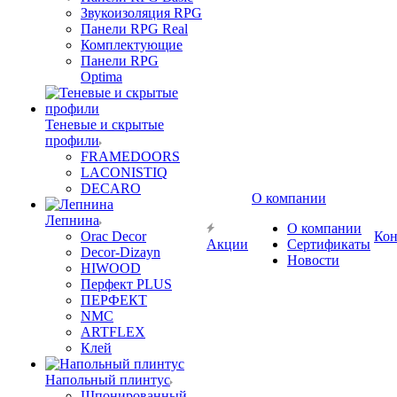
Звукоизоляция RPG
Панели RPG Real
Комплектующие
Панели RPG
Optima
Теневые и скрытые
профили
FRAMEDOORS
LACONISTIQ
DECARO
О компании
Лепнина
О компании
Orac Decor
Кон
Акции
Сертификаты
Decor-Dizayn
Новости
HIWOOD
Перфект PLUS
ПЕРФЕКТ
NMC
ARTFLEX
Клей
Напольный плинтус
Шпонированный