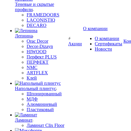
Теневые и скрытые
профили
FRAMEDOORS
LACONISTIQ
DECARO
О компании
Лепнина
О компании
Orac Decor
Кон
Акции
Сертификаты
Decor-Dizayn
Новости
HIWOOD
Перфект PLUS
ПЕРФЕКТ
NMC
ARTFLEX
Клей
Напольный плинтус
Шпонированный
МДФ
Алюминиевый
Пластиковый
Ламинат
Ламинат Clix Floor