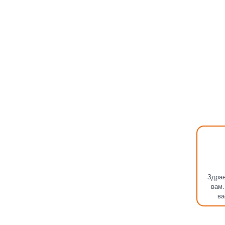
Здрав
вам.
ва