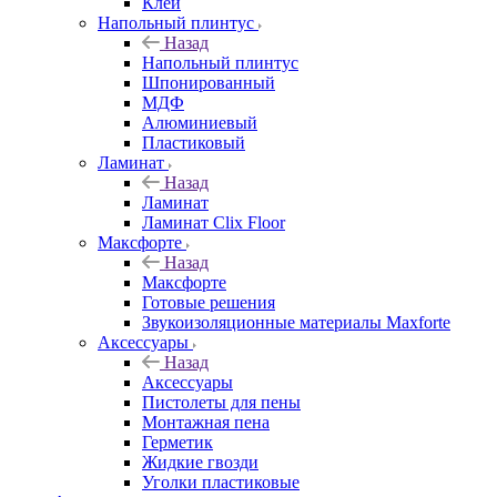
Клей
Напольный плинтус
Назад
Напольный плинтус
Шпонированный
МДФ
Алюминиевый
Пластиковый
Ламинат
Назад
Ламинат
Ламинат Clix Floor
Максфорте
Назад
Максфорте
Готовые решения
Звукоизоляционные материалы Maxforte
Аксессуары
Назад
Аксессуары
Пистолеты для пены
Монтажная пена
Герметик
Жидкие гвозди
Уголки пластиковые