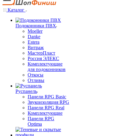
Каталог
Подоконники ПВХ
Moeller
Danke
Estera
Витраж
МастерПласт
Россия ЭЛЕКС
Комплектующие
для подоконников
Откосы
Отливы
Руспанель
Панели RPG Basic
Звукоизоляция RPG
Панели RPG Real
Комплектующие
Панели RPG
Optima