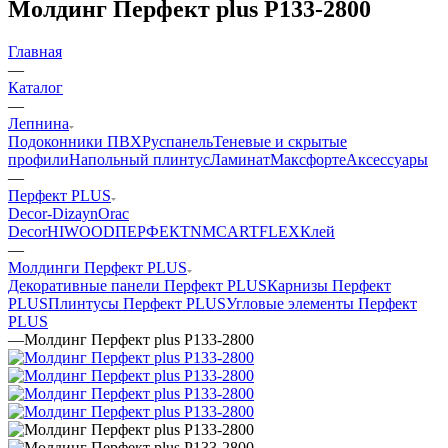
Молдинг Перфект plus P133-2800
Главная
—
Каталог
—
Лепнина
Подоконники ПВХ
Руспанель
Теневые и скрытые
профили
Напольный плинтус
Ламинат
Максфорте
Аксессуары
—
Перфект PLUS
Decor-Dizayn
Orac
Decor
HIWOOD
ПЕРФЕКТ
NMC
ARTFLEX
Клей
—
Молдинги Перфект PLUS
Декоративные панели Перфект PLUS
Карнизы Перфект
PLUS
Плинтусы Перфект PLUS
Угловые элементы Перфект
PLUS
—
Молдинг Перфект plus P133-2800