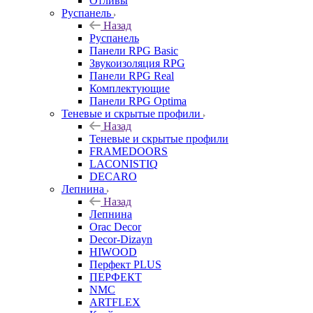
Отливы
Руспанель
Назад
Руспанель
Панели RPG Basic
Звукоизоляция RPG
Панели RPG Real
Комплектующие
Панели RPG Optima
Теневые и скрытые профили
Назад
Теневые и скрытые профили
FRAMEDOORS
LACONISTIQ
DECARO
Лепнина
Назад
Лепнина
Orac Decor
Decor-Dizayn
HIWOOD
Перфект PLUS
ПЕРФЕКТ
NMC
ARTFLEX