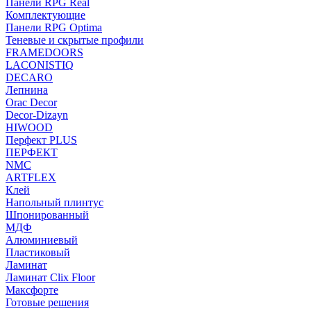
Панели RPG Real
Комплектующие
Панели RPG Optima
Теневые и скрытые профили
FRAMEDOORS
LACONISTIQ
DECARO
Лепнина
Orac Decor
Decor-Dizayn
HIWOOD
Перфект PLUS
ПЕРФЕКТ
NMC
ARTFLEX
Клей
Напольный плинтус
Шпонированный
МДФ
Алюминиевый
Пластиковый
Ламинат
Ламинат Clix Floor
Максфорте
Готовые решения