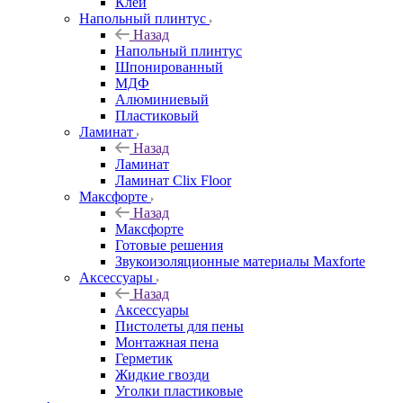
Клей
Напольный плинтус
Назад
Напольный плинтус
Шпонированный
МДФ
Алюминиевый
Пластиковый
Ламинат
Назад
Ламинат
Ламинат Clix Floor
Максфорте
Назад
Максфорте
Готовые решения
Звукоизоляционные материалы Maxforte
Аксессуары
Назад
Аксессуары
Пистолеты для пены
Монтажная пена
Герметик
Жидкие гвозди
Уголки пластиковые