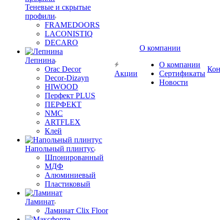
Теневые и скрытые
профили
FRAMEDOORS
LACONISTIQ
DECARO
О компании
Лепнина
О компании
Orac Decor
Кон
Акции
Сертификаты
Decor-Dizayn
Новости
HIWOOD
Перфект PLUS
ПЕРФЕКТ
NMC
ARTFLEX
Клей
Напольный плинтус
Шпонированный
МДФ
Алюминиевый
Пластиковый
Ламинат
Ламинат Clix Floor