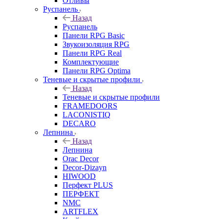
Отливы
Руспанель
Назад
Руспанель
Панели RPG Basic
Звукоизоляция RPG
Панели RPG Real
Комплектующие
Панели RPG Optima
Теневые и скрытые профили
Назад
Теневые и скрытые профили
FRAMEDOORS
LACONISTIQ
DECARO
Лепнина
Назад
Лепнина
Orac Decor
Decor-Dizayn
HIWOOD
Перфект PLUS
ПЕРФЕКТ
NMC
ARTFLEX