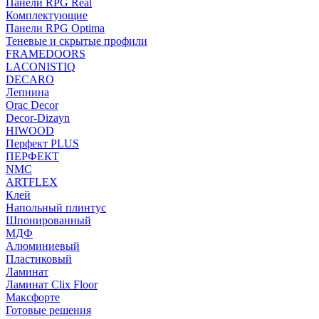
Панели RPG Real
Комплектующие
Панели RPG Optima
Теневые и скрытые профили
FRAMEDOORS
LACONISTIQ
DECARO
Лепнина
Orac Decor
Decor-Dizayn
HIWOOD
Перфект PLUS
ПЕРФЕКТ
NMC
ARTFLEX
Клей
Напольный плинтус
Шпонированный
МДФ
Алюминиевый
Пластиковый
Ламинат
Ламинат Clix Floor
Максфорте
Готовые решения