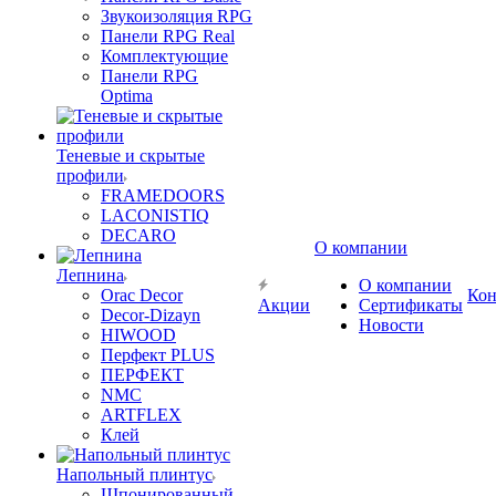
Звукоизоляция RPG
Панели RPG Real
Комплектующие
Панели RPG
Optima
Теневые и скрытые
профили
FRAMEDOORS
LACONISTIQ
DECARO
О компании
Лепнина
О компании
Orac Decor
Кон
Акции
Сертификаты
Decor-Dizayn
Новости
HIWOOD
Перфект PLUS
ПЕРФЕКТ
NMC
ARTFLEX
Клей
Напольный плинтус
Шпонированный