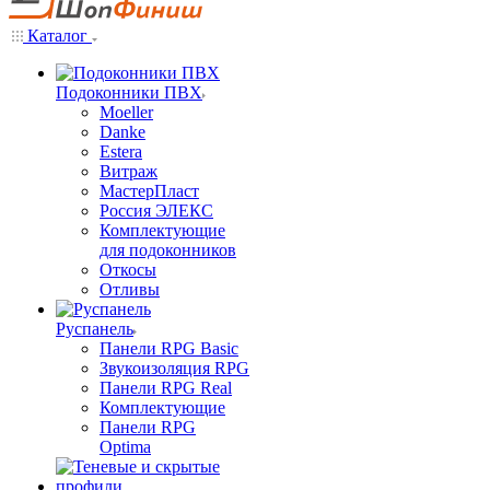
Каталог
Подоконники ПВХ
Moeller
Danke
Estera
Витраж
МастерПласт
Россия ЭЛЕКС
Комплектующие
для подоконников
Откосы
Отливы
Руспанель
Панели RPG Basic
Звукоизоляция RPG
Панели RPG Real
Комплектующие
Панели RPG
Optima