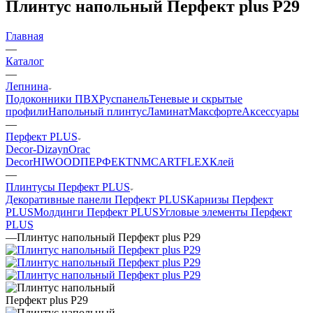
Плинтус напольный Перфект plus P29
Главная
—
Каталог
—
Лепнина
Подоконники ПВХ
Руспанель
Теневые и скрытые
профили
Напольный плинтус
Ламинат
Максфорте
Аксессуары
—
Перфект PLUS
Decor-Dizayn
Orac
Decor
HIWOOD
ПЕРФЕКТ
NMC
ARTFLEX
Клей
—
Плинтусы Перфект PLUS
Декоративные панели Перфект PLUS
Карнизы Перфект
PLUS
Молдинги Перфект PLUS
Угловые элементы Перфект
PLUS
—
Плинтус напольный Перфект plus P29