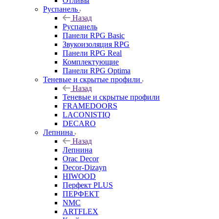
Отливы
Руспанель
Назад
Руспанель
Панели RPG Basic
Звукоизоляция RPG
Панели RPG Real
Комплектующие
Панели RPG Optima
Теневые и скрытые профили
Назад
Теневые и скрытые профили
FRAMEDOORS
LACONISTIQ
DECARO
Лепнина
Назад
Лепнина
Orac Decor
Decor-Dizayn
HIWOOD
Перфект PLUS
ПЕРФЕКТ
NMC
ARTFLEX