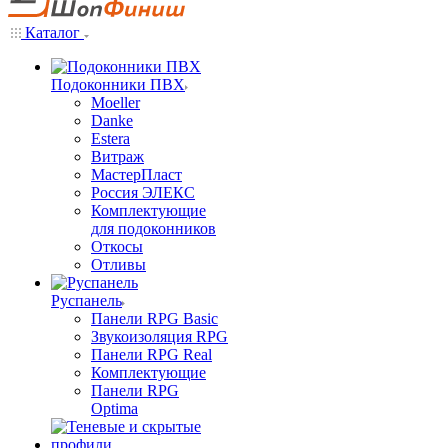
Каталог
Подоконники ПВХ
Moeller
Danke
Estera
Витраж
МастерПласт
Россия ЭЛЕКС
Комплектующие
для подоконников
Откосы
Отливы
Руспанель
Панели RPG Basic
Звукоизоляция RPG
Панели RPG Real
Комплектующие
Панели RPG
Optima