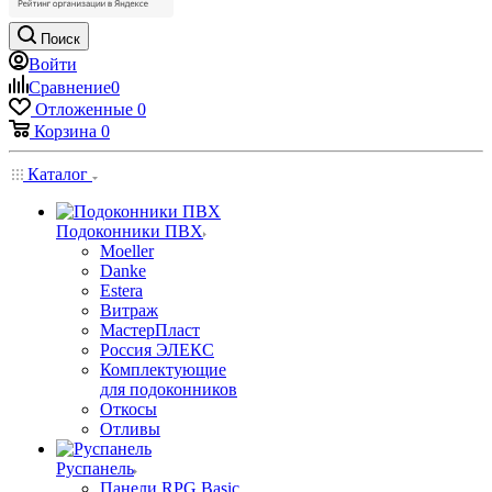
Поиск
Войти
Сравнение
0
Отложенные
0
Корзина
0
Каталог
Подоконники ПВХ
Moeller
Danke
Estera
Витраж
МастерПласт
Россия ЭЛЕКС
Комплектующие
для подоконников
Откосы
Отливы
Руспанель
Панели RPG Basic