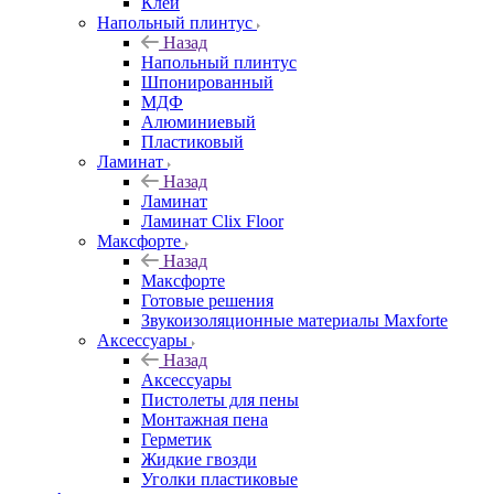
Клей
Напольный плинтус
Назад
Напольный плинтус
Шпонированный
МДФ
Алюминиевый
Пластиковый
Ламинат
Назад
Ламинат
Ламинат Clix Floor
Максфорте
Назад
Максфорте
Готовые решения
Звукоизоляционные материалы Maxforte
Аксессуары
Назад
Аксессуары
Пистолеты для пены
Монтажная пена
Герметик
Жидкие гвозди
Уголки пластиковые