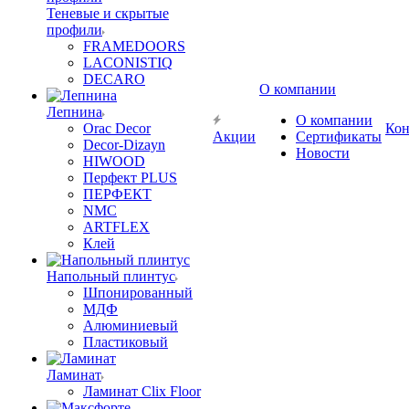
Теневые и скрытые
профили
FRAMEDOORS
LACONISTIQ
DECARO
О компании
Лепнина
О компании
Orac Decor
Кон
Акции
Сертификаты
Decor-Dizayn
Новости
HIWOOD
Перфект PLUS
ПЕРФЕКТ
NMC
ARTFLEX
Клей
Напольный плинтус
Шпонированный
МДФ
Алюминиевый
Пластиковый
Ламинат
Ламинат Clix Floor