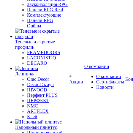
Звукоизоляция RPG
Панели RPG Real
Комплектующие
Панели RPG
Optima
Теневые и скрытые
профили
FRAMEDOORS
LACONISTIQ
DECARO
О компании
Лепнина
О компании
Orac Decor
Кон
Акции
Сертификаты
Decor-Dizayn
Новости
HIWOOD
Перфект PLUS
ПЕРФЕКТ
NMC
ARTFLEX
Клей
Напольный плинтус
Шпонированный