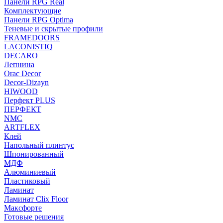
Панели RPG Real
Комплектующие
Панели RPG Optima
Теневые и скрытые профили
FRAMEDOORS
LACONISTIQ
DECARO
Лепнина
Orac Decor
Decor-Dizayn
HIWOOD
Перфект PLUS
ПЕРФЕКТ
NMC
ARTFLEX
Клей
Напольный плинтус
Шпонированный
МДФ
Алюминиевый
Пластиковый
Ламинат
Ламинат Clix Floor
Максфорте
Готовые решения