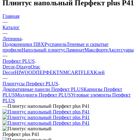
Плинтус напольный Перфект plus P41
Главная
—
Каталог
—
Лепнина
Подоконники ПВХ
Руспанель
Теневые и скрытые
профили
Напольный плинтус
Ламинат
Максфорте
Аксессуары
—
Перфект PLUS
Decor-Dizayn
Orac
Decor
HIWOOD
ПЕРФЕКТ
NMC
ARTFLEX
Клей
—
Плинтусы Перфект PLUS
Декоративные панели Перфект PLUS
Карнизы Перфект
PLUS
Молдинги Перфект PLUS
Угловые элементы Перфект
PLUS
—
Плинтус напольный Перфект plus P41