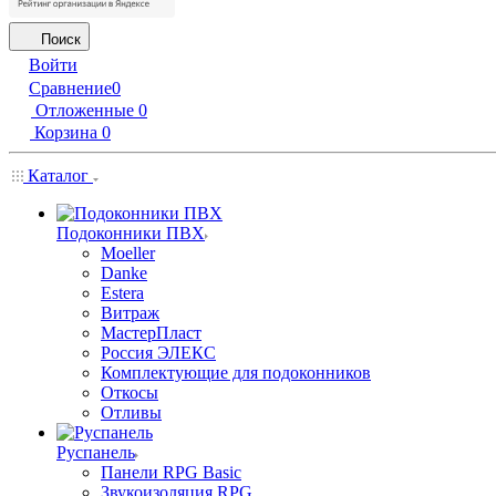
Поиск
Войти
Сравнение
0
Отложенные
0
Корзина
0
Каталог
Подоконники ПВХ
Moeller
Danke
Estera
Витраж
МастерПласт
Россия ЭЛЕКС
Комплектующие для подоконников
Откосы
Отливы
Руспанель
Панели RPG Basic
Звукоизоляция RPG