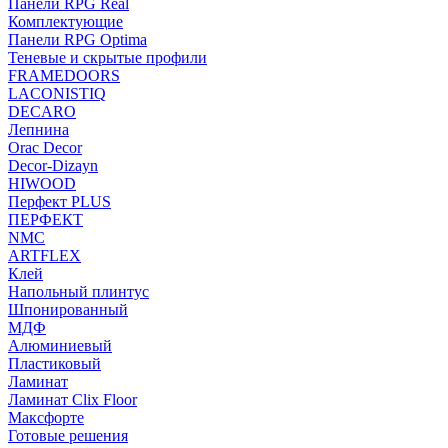
Панели RPG Real
Комплектующие
Панели RPG Optima
Теневые и скрытые профили
FRAMEDOORS
LACONISTIQ
DECARO
Лепнина
Orac Decor
Decor-Dizayn
HIWOOD
Перфект PLUS
ПЕРФЕКТ
NMC
ARTFLEX
Клей
Напольный плинтус
Шпонированный
МДФ
Алюминиевый
Пластиковый
Ламинат
Ламинат Clix Floor
Максфорте
Готовые решения