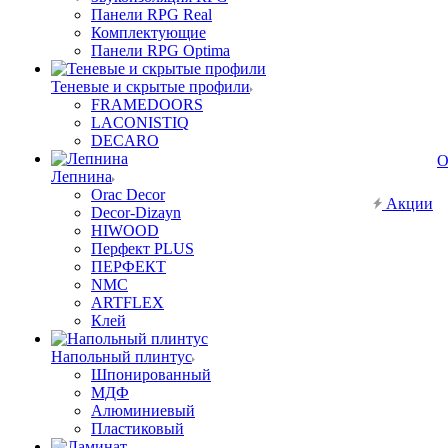
Панели RPG Real
Комплектующие
Панели RPG Optima
Теневые и скрытые профили
FRAMEDOORS
LACONISTIQ
DECARO
О
Лепнина
Orac Decor
Акции
Decor-Dizayn
HIWOOD
Перфект PLUS
ПЕРФЕКТ
NMC
ARTFLEX
Клей
Напольный плинтус
Шпонированный
МДФ
Алюминиевый
Пластиковый