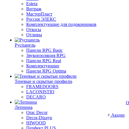
Estera
Витраж
МастерПласт
Россия ЭЛЕКС
Комплектующие для подоконников
Откосы
Отливы
Руспанель
Панели RPG Basic
Звукоизоляция RPG
Панели RPG Real
Комплектующие
Панели RPG Optima
Теневые и скрытые профили
FRAMEDOORS
LACONISTIQ
DECARO
О
Лепнина
Orac Decor
Акции
Decor-Dizayn
HIWOOD
Перфект PLUS