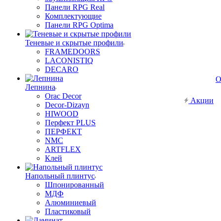
Панели RPG Real
Комплектующие
Панели RPG Optima
Теневые и скрытые профили
FRAMEDOORS
LACONISTIQ
DECARO
О
Лепнина
Orac Decor
Акции
Decor-Dizayn
HIWOOD
Перфект PLUS
ПЕРФЕКТ
NMC
ARTFLEX
Клей
Напольный плинтус
Шпонированный
МДФ
Алюминиевый
Пластиковый