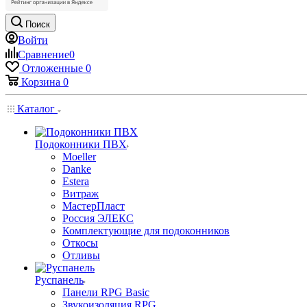
Поиск
Войти
Сравнение
0
Отложенные
0
Корзина
0
Каталог
Подоконники ПВХ
Moeller
Danke
Estera
Витраж
МастерПласт
Россия ЭЛЕКС
Комплектующие для подоконников
Откосы
Отливы
Руспанель
Панели RPG Basic
Звукоизоляция RPG