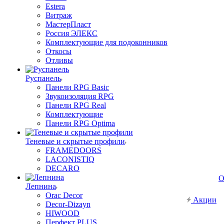
Estera
Витраж
МастерПласт
Россия ЭЛЕКС
Комплектующие для подоконников
Откосы
Отливы
Руспанель
Панели RPG Basic
Звукоизоляция RPG
Панели RPG Real
Комплектующие
Панели RPG Optima
Теневые и скрытые профили
FRAMEDOORS
LACONISTIQ
DECARO
О
Лепнина
Orac Decor
Акции
Decor-Dizayn
HIWOOD
Перфект PLUS