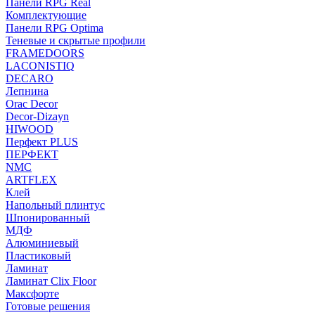
Панели RPG Real
Комплектующие
Панели RPG Optima
Теневые и скрытые профили
FRAMEDOORS
LACONISTIQ
DECARO
Лепнина
Orac Decor
Decor-Dizayn
HIWOOD
Перфект PLUS
ПЕРФЕКТ
NMC
ARTFLEX
Клей
Напольный плинтус
Шпонированный
МДФ
Алюминиевый
Пластиковый
Ламинат
Ламинат Clix Floor
Максфорте
Готовые решения