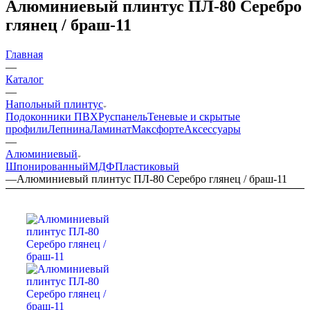
Алюминиевый плинтус ПЛ-80 Серебро
глянец / браш-11
Главная
—
Каталог
—
Напольный плинтус
Подоконники ПВХ
Руспанель
Теневые и скрытые
профили
Лепнина
Ламинат
Максфорте
Аксессуары
—
Алюминиевый
Шпонированный
МДФ
Пластиковый
—
Алюминиевый плинтус ПЛ-80 Серебро глянец / браш-11