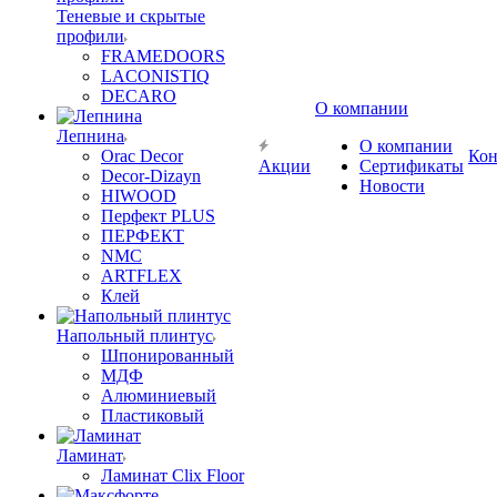
Теневые и скрытые
профили
FRAMEDOORS
LACONISTIQ
DECARO
О компании
Лепнина
О компании
Orac Decor
Кон
Акции
Сертификаты
Decor-Dizayn
Новости
HIWOOD
Перфект PLUS
ПЕРФЕКТ
NMC
ARTFLEX
Клей
Напольный плинтус
Шпонированный
МДФ
Алюминиевый
Пластиковый
Ламинат
Ламинат Clix Floor