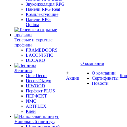
Звукоизоляция RPG
Панели RPG Real
Комплектующие
Панели RPG
Optima
Теневые и скрытые
профили
FRAMEDOORS
LACONISTIQ
DECARO
О компании
Лепнина
О компании
Orac Decor
Кон
Акции
Сертификаты
Decor-Dizayn
Новости
HIWOOD
Перфект PLUS
ПЕРФЕКТ
NMC
ARTFLEX
Клей
Напольный плинтус
Шпонированный