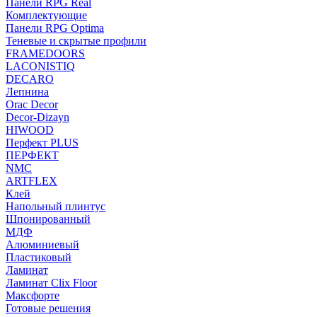
Панели RPG Real
Комплектующие
Панели RPG Optima
Теневые и скрытые профили
FRAMEDOORS
LACONISTIQ
DECARO
Лепнина
Orac Decor
Decor-Dizayn
HIWOOD
Перфект PLUS
ПЕРФЕКТ
NMC
ARTFLEX
Клей
Напольный плинтус
Шпонированный
МДФ
Алюминиевый
Пластиковый
Ламинат
Ламинат Clix Floor
Максфорте
Готовые решения