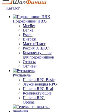
Каталог
Подоконники ПВХ
Moeller
Danke
Estera
Витраж
МастерПласт
Россия ЭЛЕКС
Комплектующие
для подоконников
Откосы
Отливы
Руспанель
Панели RPG Basic
Звукоизоляция RPG
Панели RPG Real
Комплектующие
Панели RPG
Optima