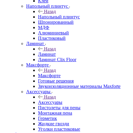
Клей
Напольный плинтус
Назад
Напольный плинтус
Шпонированный
МДФ
Алюминиевый
Пластиковый
Ламинат
Назад
Ламинат
Ламинат Clix Floor
Максфорте
Назад
Максфорте
Готовые решения
Звукоизоляционные материалы Maxforte
Аксессуары
Назад
Аксессуары
Пистолеты для пены
Монтажная пена
Герметик
Жидкие гвозди
Уголки пластиковые