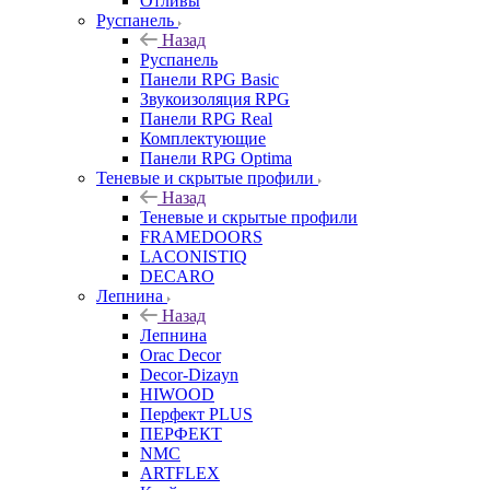
Отливы
Руспанель
Назад
Руспанель
Панели RPG Basic
Звукоизоляция RPG
Панели RPG Real
Комплектующие
Панели RPG Optima
Теневые и скрытые профили
Назад
Теневые и скрытые профили
FRAMEDOORS
LACONISTIQ
DECARO
Лепнина
Назад
Лепнина
Orac Decor
Decor-Dizayn
HIWOOD
Перфект PLUS
ПЕРФЕКТ
NMC
ARTFLEX