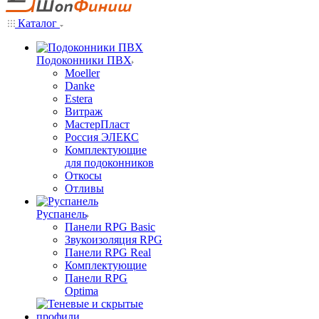
Каталог
Подоконники ПВХ
Moeller
Danke
Estera
Витраж
МастерПласт
Россия ЭЛЕКС
Комплектующие
для подоконников
Откосы
Отливы
Руспанель
Панели RPG Basic
Звукоизоляция RPG
Панели RPG Real
Комплектующие
Панели RPG
Optima