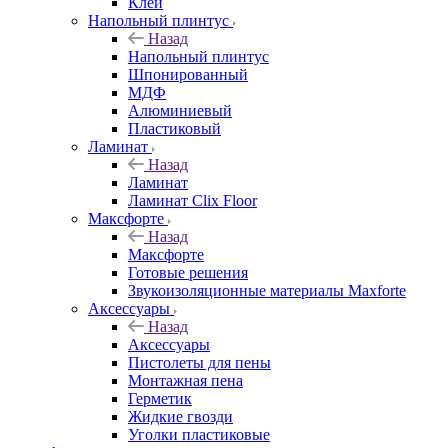
Клей
Напольный плинтус
Назад
Напольный плинтус
Шпонированный
МДФ
Алюминиевый
Пластиковый
Ламинат
Назад
Ламинат
Ламинат Clix Floor
Максфорте
Назад
Максфорте
Готовые решения
Звукоизоляционные материалы Maxforte
Аксессуары
Назад
Аксессуары
Пистолеты для пены
Монтажная пена
Герметик
Жидкие гвозди
Уголки пластиковые