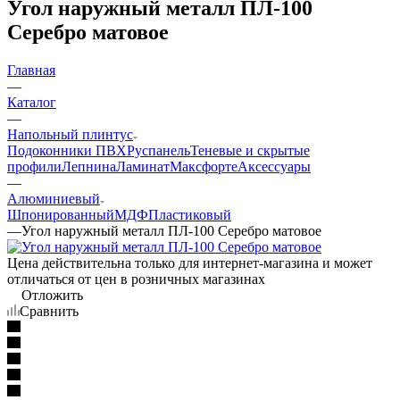
Угол наружный металл ПЛ-100
Серебро матовое
Главная
—
Каталог
—
Напольный плинтус
Подоконники ПВХ
Руспанель
Теневые и скрытые
профили
Лепнина
Ламинат
Максфорте
Аксессуары
—
Алюминиевый
Шпонированный
МДФ
Пластиковый
—
Угол наружный металл ПЛ-100 Серебро матовое
Цена действительна только для интернет-магазина и может
отличаться от цен в розничных магазинах
Отложить
Сравнить