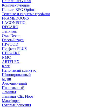
Панели RPG Real
Комплектующие
Панели RPG Optima
Теневые и скрытые профили
FRAMEDOORS
LACONISTIQ
DECARO
Лепнина
Orac Decor
Decor-Dizayn
HIWOOD
Перфект PLUS
ПЕРФЕКТ
NMC
ARTFLEX
Клей
Напольный плинтус
Шпонированный
МДФ
Алюминиевый
Пластиковый
Ламинат
Ламинат Clix Floor
Максфорте
Готовые решения