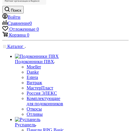
Поиск
Войти
Сравнение
0
Отложенные
0
Корзина
0
Каталог
Подоконники ПВХ
Moeller
Danke
Estera
Витраж
МастерПласт
Россия ЭЛЕКС
Комплектующие
для подоконников
Откосы
Отливы
Руспанель
Панели RPG Basic