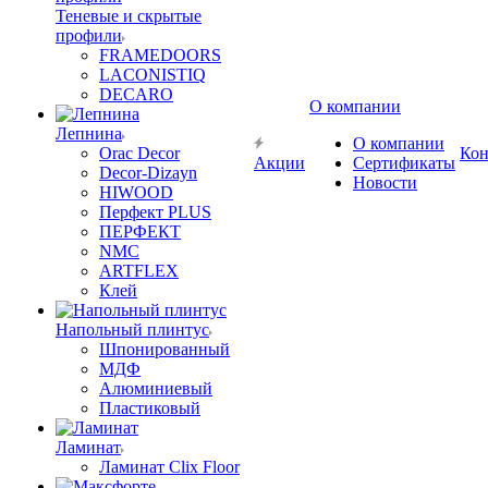
Теневые и скрытые
профили
FRAMEDOORS
LACONISTIQ
DECARO
О компании
Лепнина
О компании
Orac Decor
Кон
Акции
Сертификаты
Decor-Dizayn
Новости
HIWOOD
Перфект PLUS
ПЕРФЕКТ
NMC
ARTFLEX
Клей
Напольный плинтус
Шпонированный
МДФ
Алюминиевый
Пластиковый
Ламинат
Ламинат Clix Floor