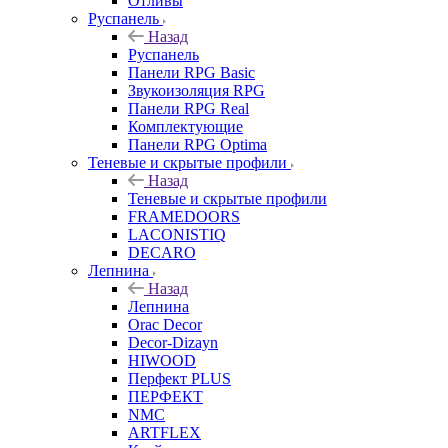
Отливы
Руспанель
Назад
Руспанель
Панели RPG Basic
Звукоизоляция RPG
Панели RPG Real
Комплектующие
Панели RPG Optima
Теневые и скрытые профили
Назад
Теневые и скрытые профили
FRAMEDOORS
LACONISTIQ
DECARO
Лепнина
Назад
Лепнина
Orac Decor
Decor-Dizayn
HIWOOD
Перфект PLUS
ПЕРФЕКТ
NMC
ARTFLEX