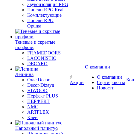
Звукоизоляция RPG
Панели RPG Real
Комплектующие
Панели RPG
Optima
Теневые и скрытые
профили
FRAMEDOORS
LACONISTIQ
DECARO
О компании
Лепнина
О компании
Orac Decor
Кон
Акции
Сертификаты
Decor-Dizayn
Новости
HIWOOD
Перфект PLUS
ПЕРФЕКТ
NMC
ARTFLEX
Клей
Напольный плинтус
Шпонированный