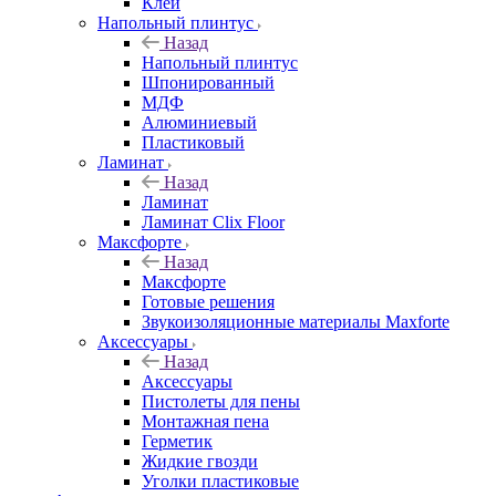
Клей
Напольный плинтус
Назад
Напольный плинтус
Шпонированный
МДФ
Алюминиевый
Пластиковый
Ламинат
Назад
Ламинат
Ламинат Clix Floor
Максфорте
Назад
Максфорте
Готовые решения
Звукоизоляционные материалы Maxforte
Аксессуары
Назад
Аксессуары
Пистолеты для пены
Монтажная пена
Герметик
Жидкие гвозди
Уголки пластиковые