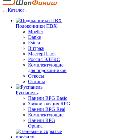
Каталог
Подоконники ПВХ
Moeller
Danke
Estera
Витраж
МастерПласт
Россия ЭЛЕКС
Комплектующие
для подоконников
Откосы
Отливы
Руспанель
Панели RPG Basic
Звукоизоляция RPG
Панели RPG Real
Комплектующие
Панели RPG
Optima