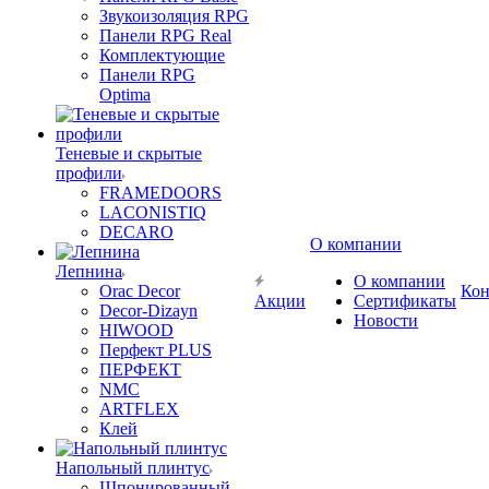
Звукоизоляция RPG
Панели RPG Real
Комплектующие
Панели RPG
Optima
Теневые и скрытые
профили
FRAMEDOORS
LACONISTIQ
DECARO
О компании
Лепнина
О компании
Orac Decor
Кон
Акции
Сертификаты
Decor-Dizayn
Новости
HIWOOD
Перфект PLUS
ПЕРФЕКТ
NMC
ARTFLEX
Клей
Напольный плинтус
Шпонированный