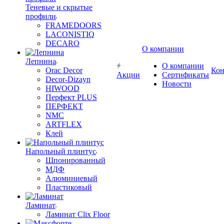
Теневые и скрытые
профили
FRAMEDOORS
LACONISTIQ
DECARO
О компании
Лепнина
О компании
Orac Decor
Кон
Акции
Сертификаты
Decor-Dizayn
Новости
HIWOOD
Перфект PLUS
ПЕРФЕКТ
NMC
ARTFLEX
Клей
Напольный плинтус
Шпонированный
МДФ
Алюминиевый
Пластиковый
Ламинат
Ламинат Clix Floor