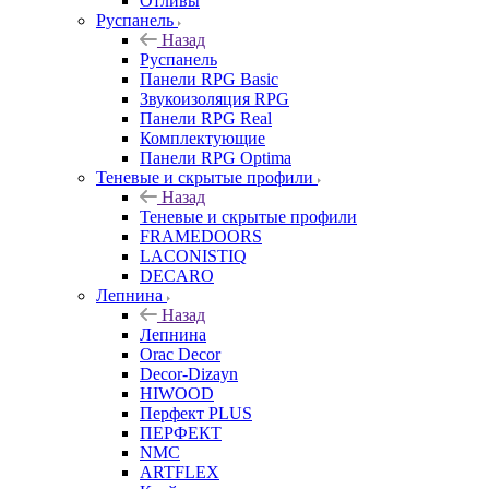
Отливы
Руспанель
Назад
Руспанель
Панели RPG Basic
Звукоизоляция RPG
Панели RPG Real
Комплектующие
Панели RPG Optima
Теневые и скрытые профили
Назад
Теневые и скрытые профили
FRAMEDOORS
LACONISTIQ
DECARO
Лепнина
Назад
Лепнина
Orac Decor
Decor-Dizayn
HIWOOD
Перфект PLUS
ПЕРФЕКТ
NMC
ARTFLEX