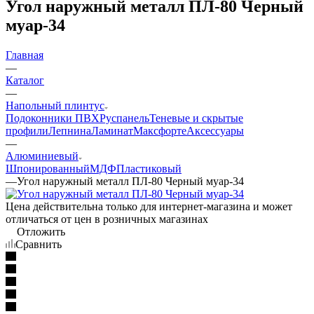
Угол наружный металл ПЛ-80 Черный
муар-34
Главная
—
Каталог
—
Напольный плинтус
Подоконники ПВХ
Руспанель
Теневые и скрытые
профили
Лепнина
Ламинат
Максфорте
Аксессуары
—
Алюминиевый
Шпонированный
МДФ
Пластиковый
—
Угол наружный металл ПЛ-80 Черный муар-34
Цена действительна только для интернет-магазина и может
отличаться от цен в розничных магазинах
Отложить
Сравнить