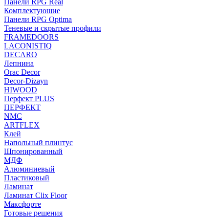
Панели RPG Real
Комплектующие
Панели RPG Optima
Теневые и скрытые профили
FRAMEDOORS
LACONISTIQ
DECARO
Лепнина
Orac Decor
Decor-Dizayn
HIWOOD
Перфект PLUS
ПЕРФЕКТ
NMC
ARTFLEX
Клей
Напольный плинтус
Шпонированный
МДФ
Алюминиевый
Пластиковый
Ламинат
Ламинат Clix Floor
Максфорте
Готовые решения