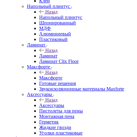
Клей
Напольный плинтус
Назад
Напольный плинтус
Шпонированный
МДФ
Алюминиевый
Пластиковый
Ламинат
Назад
Ламинат
Ламинат Clix Floor
Максфорте
Назад
Максфорте
Готовые решения
Звукоизоляционные материалы Maxforte
Аксессуары
Назад
Аксессуары
Пистолеты для пены
Монтажная пена
Герметик
Жидкие гвозди
Уголки пластиковые