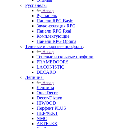
Отливы
Руспанель
Назад
Руспанель
Панели RPG Basic
Звукоизоляция RPG
Панели RPG Real
Комплектующие
Панели RPG Optima
Теневые и скрытые профили
Назад
Теневые и скрытые профили
FRAMEDOORS
LACONISTIQ
DECARO
Лепнина
Назад
Лепнина
Orac Decor
Decor-Dizayn
HIWOOD
Перфект PLUS
ПЕРФЕКТ
NMC
ARTFLEX