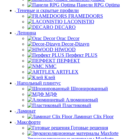
Панели RPG Optima
Теневые и скрытые профили
FRAMEDOORS
LACONISTIQ
DECARO
Лепнина
Orac Decor
Decor-Dizayn
HIWOOD
Перфект PLUS
ПЕРФЕКТ
NMC
ARTFLEX
Клей
Напольный плинтус
Шпонированный
МДФ
Алюминиевый
Пластиковый
Ламинат
Ламинат Clix Floor
Максфорте
Готовые решения
Звукоизоляционные материалы Maxforte