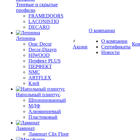
Теневые и скрытые
профили
FRAMEDOORS
LACONISTIQ
DECARO
О компании
Лепнина
О компании
Orac Decor
Кон
Акции
Сертификаты
Decor-Dizayn
Новости
HIWOOD
Перфект PLUS
ПЕРФЕКТ
NMC
ARTFLEX
Клей
Напольный плинтус
Шпонированный
МДФ
Алюминиевый
Пластиковый
Ламинат
Ламинат Clix Floor