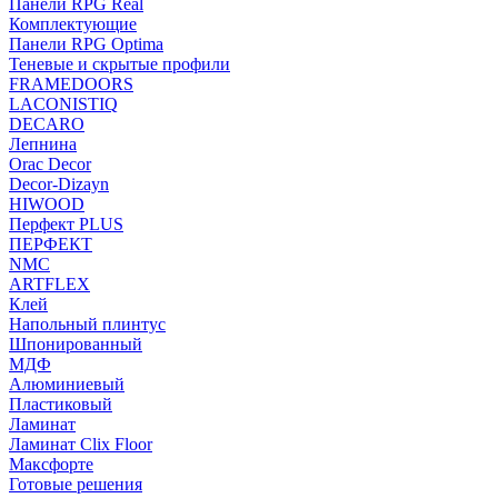
Панели RPG Real
Комплектующие
Панели RPG Optima
Теневые и скрытые профили
FRAMEDOORS
LACONISTIQ
DECARO
Лепнина
Orac Decor
Decor-Dizayn
HIWOOD
Перфект PLUS
ПЕРФЕКТ
NMC
ARTFLEX
Клей
Напольный плинтус
Шпонированный
МДФ
Алюминиевый
Пластиковый
Ламинат
Ламинат Clix Floor
Максфорте
Готовые решения