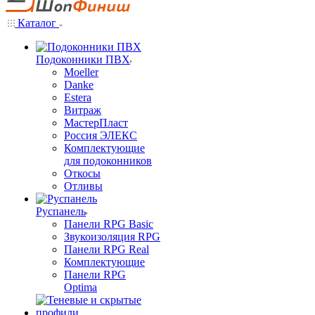
Каталог
Подоконники ПВХ
Moeller
Danke
Estera
Витраж
МастерПласт
Россия ЭЛЕКС
Комплектующие
для подоконников
Откосы
Отливы
Руспанель
Панели RPG Basic
Звукоизоляция RPG
Панели RPG Real
Комплектующие
Панели RPG
Optima