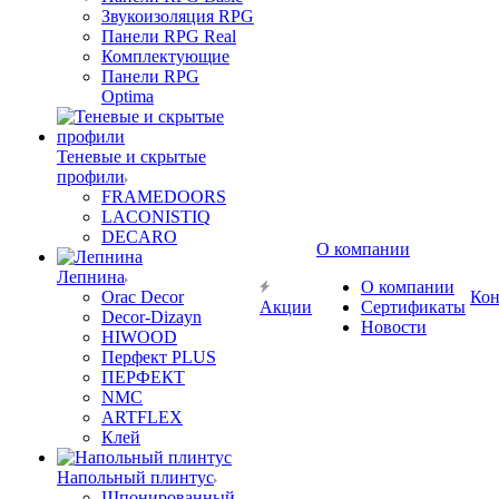
Звукоизоляция RPG
Панели RPG Real
Комплектующие
Панели RPG
Optima
Теневые и скрытые
профили
FRAMEDOORS
LACONISTIQ
DECARO
О компании
Лепнина
О компании
Orac Decor
Кон
Акции
Сертификаты
Decor-Dizayn
Новости
HIWOOD
Перфект PLUS
ПЕРФЕКТ
NMC
ARTFLEX
Клей
Напольный плинтус
Шпонированный