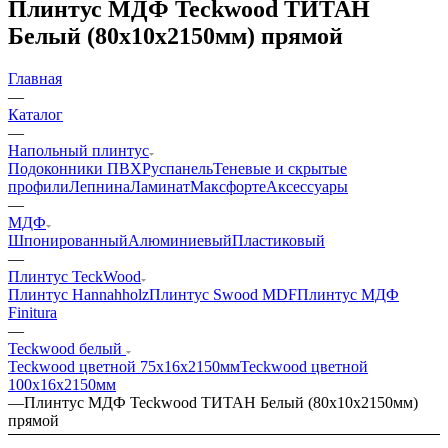
Плинтус МДФ Teckwood ТИТАН
Белый (80х10х2150мм) прямой
Главная
—
Каталог
—
Напольный плинтус
Подоконники ПВХ
Руспанель
Теневые и скрытые
профили
Лепнина
Ламинат
Максфорте
Аксессуары
—
МДФ
Шпонированный
Алюминиевый
Пластиковый
—
Плинтус TeckWood
Плинтус Hannahholz
Плинтус Swood MDF
Плинтус МДФ
Finitura
—
Teckwood белый
Teckwood цветной 75х16х2150мм
Teckwood цветной
100х16х2150мм
—
Плинтус МДФ Teckwood ТИТАН Белый (80х10х2150мм)
прямой