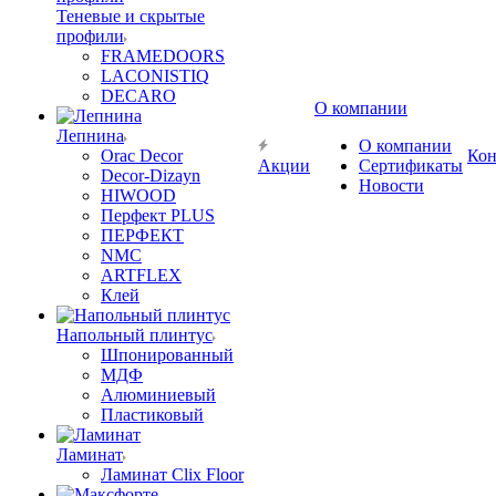
Теневые и скрытые
профили
FRAMEDOORS
LACONISTIQ
DECARO
О компании
Лепнина
О компании
Orac Decor
Кон
Акции
Сертификаты
Decor-Dizayn
Новости
HIWOOD
Перфект PLUS
ПЕРФЕКТ
NMC
ARTFLEX
Клей
Напольный плинтус
Шпонированный
МДФ
Алюминиевый
Пластиковый
Ламинат
Ламинат Clix Floor