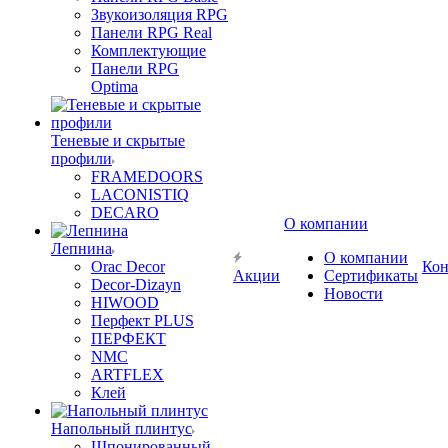
Звукоизоляция RPG
Панели RPG Real
Комплектующие
Панели RPG
Optima
Теневые и скрытые
профили
FRAMEDOORS
LACONISTIQ
DECARO
О компании
Лепнина
О компании
Orac Decor
Кон
Акции
Сертификаты
Decor-Dizayn
Новости
HIWOOD
Перфект PLUS
ПЕРФЕКТ
NMC
ARTFLEX
Клей
Напольный плинтус
Шпонированный