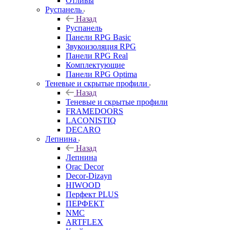
Отливы
Руспанель
Назад
Руспанель
Панели RPG Basic
Звукоизоляция RPG
Панели RPG Real
Комплектующие
Панели RPG Optima
Теневые и скрытые профили
Назад
Теневые и скрытые профили
FRAMEDOORS
LACONISTIQ
DECARO
Лепнина
Назад
Лепнина
Orac Decor
Decor-Dizayn
HIWOOD
Перфект PLUS
ПЕРФЕКТ
NMC
ARTFLEX