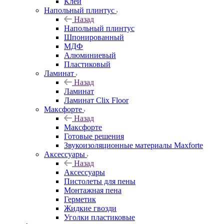
Клей
Напольный плинтус
Назад
Напольный плинтус
Шпонированный
МДФ
Алюминиевый
Пластиковый
Ламинат
Назад
Ламинат
Ламинат Clix Floor
Максфорте
Назад
Максфорте
Готовые решения
Звукоизоляционные материалы Maxforte
Аксессуары
Назад
Аксессуары
Пистолеты для пены
Монтажная пена
Герметик
Жидкие гвозди
Уголки пластиковые