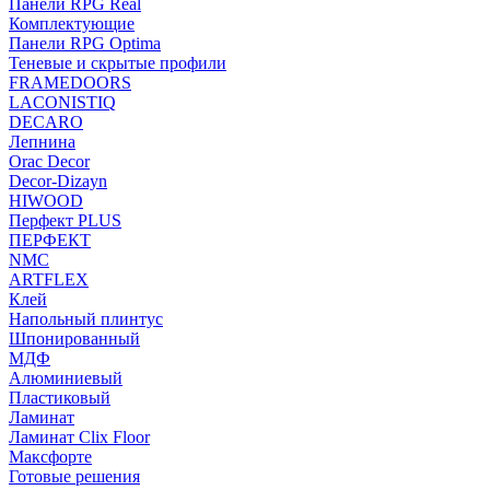
Панели RPG Real
Комплектующие
Панели RPG Optima
Теневые и скрытые профили
FRAMEDOORS
LACONISTIQ
DECARO
Лепнина
Orac Decor
Decor-Dizayn
HIWOOD
Перфект PLUS
ПЕРФЕКТ
NMC
ARTFLEX
Клей
Напольный плинтус
Шпонированный
МДФ
Алюминиевый
Пластиковый
Ламинат
Ламинат Clix Floor
Максфорте
Готовые решения