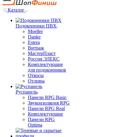
Каталог
Подоконники ПВХ
Moeller
Danke
Estera
Витраж
МастерПласт
Россия ЭЛЕКС
Комплектующие
для подоконников
Откосы
Отливы
Руспанель
Панели RPG Basic
Звукоизоляция RPG
Панели RPG Real
Комплектующие
Панели RPG
Optima