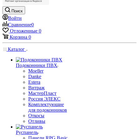
Поиск
Войти
Сравнение
0
Отложенные
0
Корзина
0
Каталог
Подоконники ПВХ
Moeller
Danke
Estera
Витраж
МастерПласт
Россия ЭЛЕКС
Комплектующие
для подоконников
Откосы
Отливы
Руспанель
Панели RPG Basic