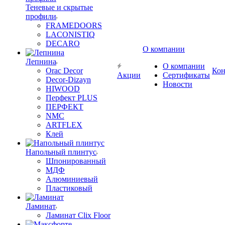
Теневые и скрытые
профили
FRAMEDOORS
LACONISTIQ
DECARO
О компании
Лепнина
О компании
Orac Decor
Кон
Акции
Сертификаты
Decor-Dizayn
Новости
HIWOOD
Перфект PLUS
ПЕРФЕКТ
NMC
ARTFLEX
Клей
Напольный плинтус
Шпонированный
МДФ
Алюминиевый
Пластиковый
Ламинат
Ламинат Clix Floor