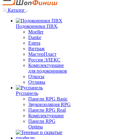
Каталог
Подоконники ПВХ
Moeller
Danke
Estera
Витраж
МастерПласт
Россия ЭЛЕКС
Комплектующие
для подоконников
Откосы
Отливы
Руспанель
Панели RPG Basic
Звукоизоляция RPG
Панели RPG Real
Комплектующие
Панели RPG
Optima