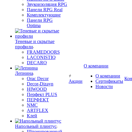
Звукоизоляция RPG
Панели RPG Real
Комплектующие
Панели RPG
Optima
Теневые и скрытые
профили
FRAMEDOORS
LACONISTIQ
DECARO
О компании
Лепнина
О компании
Orac Decor
Кон
Акции
Сертификаты
Decor-Dizayn
Новости
HIWOOD
Перфект PLUS
ПЕРФЕКТ
NMC
ARTFLEX
Клей
Напольный плинтус
Шпонированный