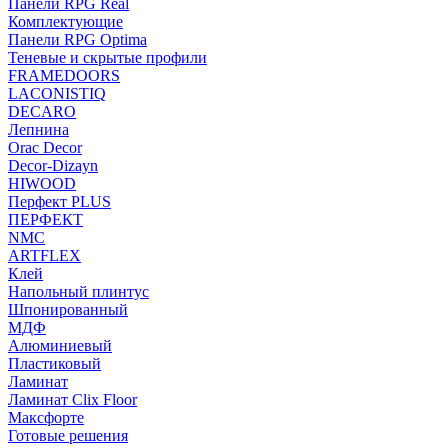
Панели RPG Real
Комплектующие
Панели RPG Optima
Теневые и скрытые профили
FRAMEDOORS
LACONISTIQ
DECARO
Лепнина
Orac Decor
Decor-Dizayn
HIWOOD
Перфект PLUS
ПЕРФЕКТ
NMC
ARTFLEX
Клей
Напольный плинтус
Шпонированный
МДФ
Алюминиевый
Пластиковый
Ламинат
Ламинат Clix Floor
Максфорте
Готовые решения