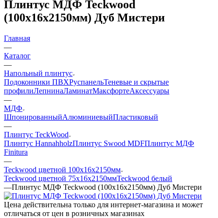
Плинтус МДФ Teckwood
(100х16х2150мм) Дуб Мистери
Главная
—
Каталог
—
Напольный плинтус
Подоконники ПВХ
Руспанель
Теневые и скрытые
профили
Лепнина
Ламинат
Максфорте
Аксессуары
—
МДФ
Шпонированный
Алюминиевый
Пластиковый
—
Плинтус TeckWood
Плинтус Hannahholz
Плинтус Swood MDF
Плинтус МДФ
Finitura
—
Teckwood цветной 100х16х2150мм
Teckwood цветной 75х16х2150мм
Teckwood белый
—
Плинтус МДФ Teckwood (100х16х2150мм) Дуб Мистери
Цена действительна только для интернет-магазина и может
отличаться от цен в розничных магазинах