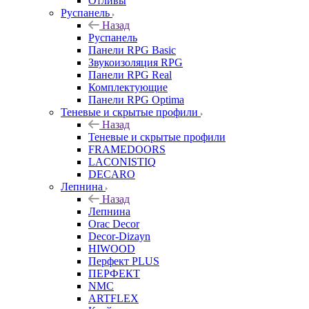
Отливы
Руспанель
Назад
Руспанель
Панели RPG Basic
Звукоизоляция RPG
Панели RPG Real
Комплектующие
Панели RPG Optima
Теневые и скрытые профили
Назад
Теневые и скрытые профили
FRAMEDOORS
LACONISTIQ
DECARO
Лепнина
Назад
Лепнина
Orac Decor
Decor-Dizayn
HIWOOD
Перфект PLUS
ПЕРФЕКТ
NMC
ARTFLEX