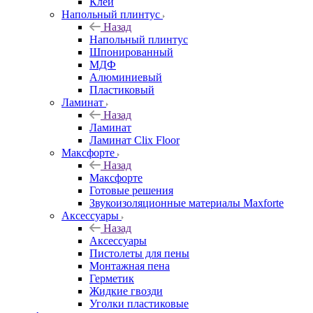
Клей
Напольный плинтус
Назад
Напольный плинтус
Шпонированный
МДФ
Алюминиевый
Пластиковый
Ламинат
Назад
Ламинат
Ламинат Clix Floor
Максфорте
Назад
Максфорте
Готовые решения
Звукоизоляционные материалы Maxforte
Аксессуары
Назад
Аксессуары
Пистолеты для пены
Монтажная пена
Герметик
Жидкие гвозди
Уголки пластиковые