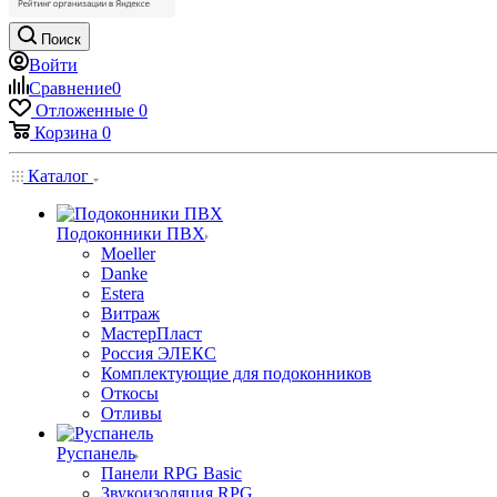
Поиск
Войти
Сравнение
0
Отложенные
0
Корзина
0
Каталог
Подоконники ПВХ
Moeller
Danke
Estera
Витраж
МастерПласт
Россия ЭЛЕКС
Комплектующие для подоконников
Откосы
Отливы
Руспанель
Панели RPG Basic
Звукоизоляция RPG