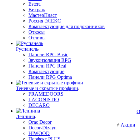
Estera
Витраж
МастерПласт
Россия ЭЛЕКС
Комплектующие для подоконников
Откосы
Отливы
Руспанель
Панели RPG Basic
Звукоизоляция RPG
Панели RPG Real
Комплектующие
Панели RPG Optima
Теневые и скрытые профили
FRAMEDOORS
LACONISTIQ
DECARO
О
Лепнина
Orac Decor
Акции
Decor-Dizayn
HIWOOD
Перфект PLUS