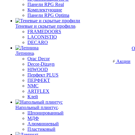
Панели RPG Real
Комплектующие
Панели RPG Optima
Теневые и скрытые профили
FRAMEDOORS
LACONISTIQ
DECARO
О
Лепнина
Orac Decor
Акции
Decor-Dizayn
HIWOOD
Перфект PLUS
ПЕРФЕКТ
NMC
ARTFLEX
Клей
Напольный плинтус
Шпонированный
МДФ
Алюминиевый
Пластиковый