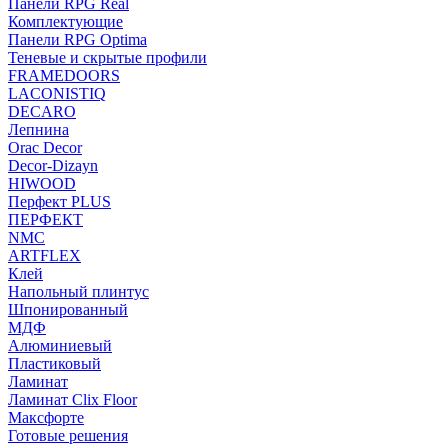
Панели RPG Real
Комплектующие
Панели RPG Optima
Теневые и скрытые профили
FRAMEDOORS
LACONISTIQ
DECARO
Лепнина
Orac Decor
Decor-Dizayn
HIWOOD
Перфект PLUS
ПЕРФЕКТ
NMC
ARTFLEX
Клей
Напольный плинтус
Шпонированный
МДФ
Алюминиевый
Пластиковый
Ламинат
Ламинат Clix Floor
Максфорте
Готовые решения