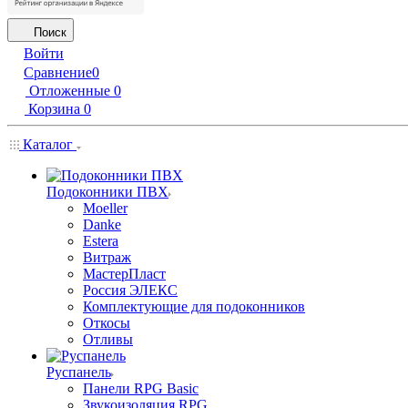
Поиск
Войти
Сравнение
0
Отложенные
0
Корзина
0
Каталог
Подоконники ПВХ
Moeller
Danke
Estera
Витраж
МастерПласт
Россия ЭЛЕКС
Комплектующие для подоконников
Откосы
Отливы
Руспанель
Панели RPG Basic
Звукоизоляция RPG