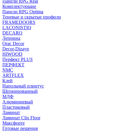
Панели RPG Real
Комплектующие
Панели RPG Optima
Теневые и скрытые профили
FRAMEDOORS
LACONISTIQ
DECARO
Лепнина
Orac Decor
Decor-Dizayn
HIWOOD
Перфект PLUS
ПЕРФЕКТ
NMC
ARTFLEX
Клей
Напольный плинтус
Шпонированный
МДФ
Алюминиевый
Пластиковый
Ламинат
Ламинат Clix Floor
Максфорте
Готовые решения