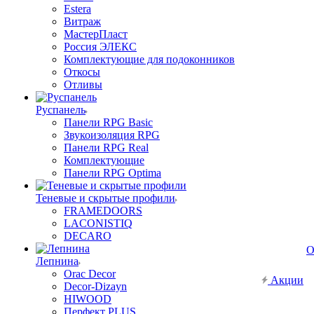
Estera
Витраж
МастерПласт
Россия ЭЛЕКС
Комплектующие для подоконников
Откосы
Отливы
Руспанель
Панели RPG Basic
Звукоизоляция RPG
Панели RPG Real
Комплектующие
Панели RPG Optima
Теневые и скрытые профили
FRAMEDOORS
LACONISTIQ
DECARO
О
Лепнина
Orac Decor
Акции
Decor-Dizayn
HIWOOD
Перфект PLUS