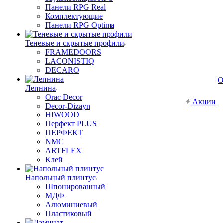
Панели RPG Real
Комплектующие
Панели RPG Optima
Теневые и скрытые профили
FRAMEDOORS
LACONISTIQ
DECARO
О
Лепнина
Orac Decor
Акции
Decor-Dizayn
HIWOOD
Перфект PLUS
ПЕРФЕКТ
NMC
ARTFLEX
Клей
Напольный плинтус
Шпонированный
МДФ
Алюминиевый
Пластиковый