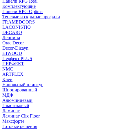
Панели RPG Real
Комплектующие
Панели RPG Optima
Теневые и скрытые профили
FRAMEDOORS
LACONISTIQ
DECARO
Лепнина
Orac Decor
Decor-Dizayn
HIWOOD
Перфект PLUS
ПЕРФЕКТ
NMC
ARTFLEX
Клей
Напольный плинтус
Шпонированный
МДФ
Алюминиевый
Пластиковый
Ламинат
Ламинат Clix Floor
Максфорте
Готовые решения