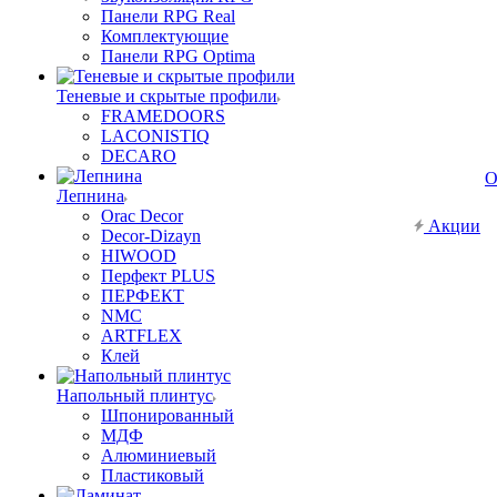
Панели RPG Real
Комплектующие
Панели RPG Optima
Теневые и скрытые профили
FRAMEDOORS
LACONISTIQ
DECARO
О
Лепнина
Orac Decor
Акции
Decor-Dizayn
HIWOOD
Перфект PLUS
ПЕРФЕКТ
NMC
ARTFLEX
Клей
Напольный плинтус
Шпонированный
МДФ
Алюминиевый
Пластиковый