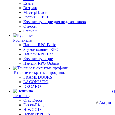
Estera
Витраж
МастерПласт
Россия ЭЛЕКС
Комплектующие для подоконников
Откосы
Отливы
Руспанель
Панели RPG Basic
Звукоизоляция RPG
Панели RPG Real
Комплектующие
Панели RPG Optima
Теневые и скрытые профили
FRAMEDOORS
LACONISTIQ
DECARO
О
Лепнина
Orac Decor
Акции
Decor-Dizayn
HIWOOD
Перфект PLUS