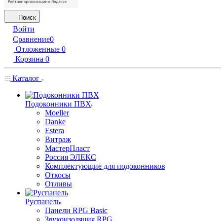
Поиск
Войти
Сравнение
0
Отложенные
0
Корзина
0
Каталог
Подоконники ПВХ
Moeller
Danke
Estera
Витраж
МастерПласт
Россия ЭЛЕКС
Комплектующие для подоконников
Откосы
Отливы
Руспанель
Панели RPG Basic
Звукоизоляция RPG