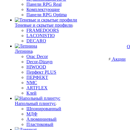
Панели RPG Real
Комплектующие
Панели RPG Optima
Теневые и скрытые профили
FRAMEDOORS
LACONISTIQ
DECARO
О
Лепнина
Orac Decor
Акции
Decor-Dizayn
HIWOOD
Перфект PLUS
ПЕРФЕКТ
NMC
ARTFLEX
Клей
Напольный плинтус
Шпонированный
МДФ
Алюминиевый
Пластиковый