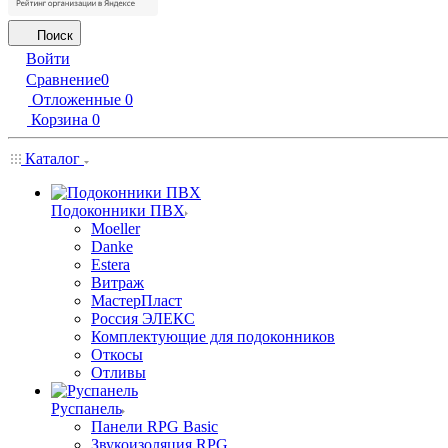
Поиск
Войти
Сравнение
0
Отложенные
0
Корзина
0
Каталог
Подоконники ПВХ
Moeller
Danke
Estera
Витраж
МастерПласт
Россия ЭЛЕКС
Комплектующие для подоконников
Откосы
Отливы
Руспанель
Панели RPG Basic
Звукоизоляция RPG