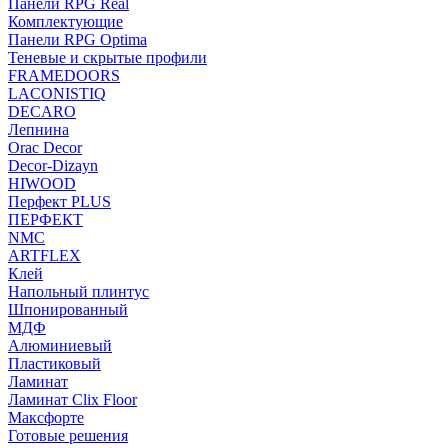
Панели RPG Real
Комплектующие
Панели RPG Optima
Теневые и скрытые профили
FRAMEDOORS
LACONISTIQ
DECARO
Лепнина
Orac Decor
Decor-Dizayn
HIWOOD
Перфект PLUS
ПЕРФЕКТ
NMC
ARTFLEX
Клей
Напольный плинтус
Шпонированный
МДФ
Алюминиевый
Пластиковый
Ламинат
Ламинат Clix Floor
Максфорте
Готовые решения