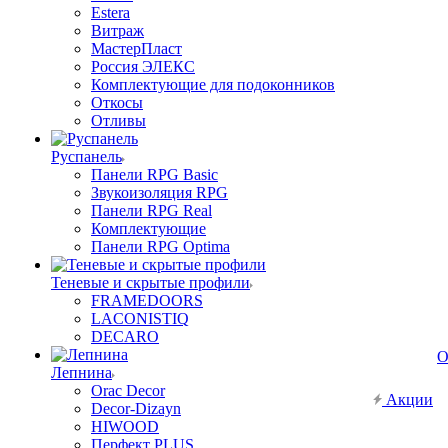
Estera
Витраж
МастерПласт
Россия ЭЛЕКС
Комплектующие для подоконников
Откосы
Отливы
Руспанель
Панели RPG Basic
Звукоизоляция RPG
Панели RPG Real
Комплектующие
Панели RPG Optima
Теневые и скрытые профили
FRAMEDOORS
LACONISTIQ
DECARO
О
Лепнина
Orac Decor
Акции
Decor-Dizayn
HIWOOD
Перфект PLUS