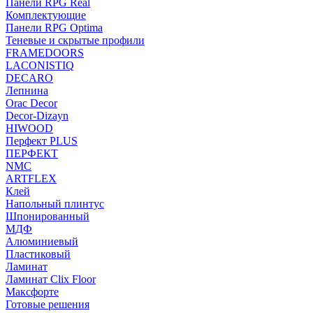
Панели RPG Real
Комплектующие
Панели RPG Optima
Теневые и скрытые профили
FRAMEDOORS
LACONISTIQ
DECARO
Лепнина
Orac Decor
Decor-Dizayn
HIWOOD
Перфект PLUS
ПЕРФЕКТ
NMC
ARTFLEX
Клей
Напольный плинтус
Шпонированный
МДФ
Алюминиевый
Пластиковый
Ламинат
Ламинат Clix Floor
Максфорте
Готовые решения