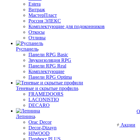
Estera
Витраж
МастерПласт
Россия ЭЛЕКС
Комплектующие для подоконников
Откосы
Отливы
Руспанель
Панели RPG Basic
Звукоизоляция RPG
Панели RPG Real
Комплектующие
Панели RPG Optima
Теневые и скрытые профили
FRAMEDOORS
LACONISTIQ
DECARO
О
Лепнина
Orac Decor
Акции
Decor-Dizayn
HIWOOD
Перфект PLUS