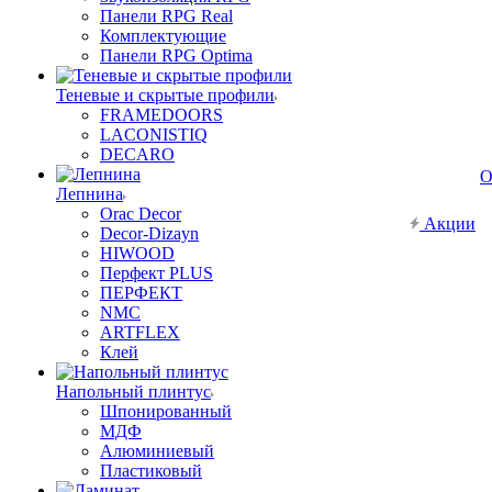
Панели RPG Real
Комплектующие
Панели RPG Optima
Теневые и скрытые профили
FRAMEDOORS
LACONISTIQ
DECARO
О
Лепнина
Orac Decor
Акции
Decor-Dizayn
HIWOOD
Перфект PLUS
ПЕРФЕКТ
NMC
ARTFLEX
Клей
Напольный плинтус
Шпонированный
МДФ
Алюминиевый
Пластиковый