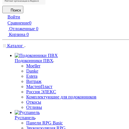
Поиск
Войти
Сравнение
0
Отложенные
0
Корзина
0
Каталог
Подоконники ПВХ
Moeller
Danke
Estera
Витраж
МастерПласт
Россия ЭЛЕКС
Комплектующие для подоконников
Откосы
Отливы
Руспанель
Панели RPG Basic
Звукоизоляция RPG