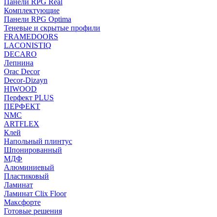
Панели RPG Real
Комплектующие
Панели RPG Optima
Теневые и скрытые профили
FRAMEDOORS
LACONISTIQ
DECARO
Лепнина
Orac Decor
Decor-Dizayn
HIWOOD
Перфект PLUS
ПЕРФЕКТ
NMC
ARTFLEX
Клей
Напольный плинтус
Шпонированный
МДФ
Алюминиевый
Пластиковый
Ламинат
Ламинат Clix Floor
Максфорте
Готовые решения