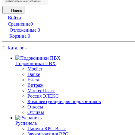
Поиск
Войти
Сравнение
0
Отложенные
0
Корзина
0
Каталог
Подоконники ПВХ
Moeller
Danke
Estera
Витраж
МастерПласт
Россия ЭЛЕКС
Комплектующие для подоконников
Откосы
Отливы
Руспанель
Панели RPG Basic
Звукоизоляция RPG