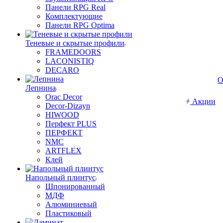
Панели RPG Real
Комплектующие
Панели RPG Optima
Теневые и скрытые профили
FRAMEDOORS
LACONISTIQ
DECARO
О
Лепнина
Orac Decor
Акции
Decor-Dizayn
HIWOOD
Перфект PLUS
ПЕРФЕКТ
NMC
ARTFLEX
Клей
Напольный плинтус
Шпонированный
МДФ
Алюминиевый
Пластиковый