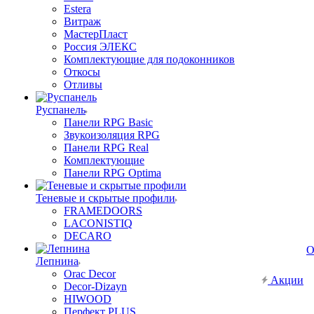
Estera
Витраж
МастерПласт
Россия ЭЛЕКС
Комплектующие для подоконников
Откосы
Отливы
Руспанель
Панели RPG Basic
Звукоизоляция RPG
Панели RPG Real
Комплектующие
Панели RPG Optima
Теневые и скрытые профили
FRAMEDOORS
LACONISTIQ
DECARO
О
Лепнина
Orac Decor
Акции
Decor-Dizayn
HIWOOD
Перфект PLUS