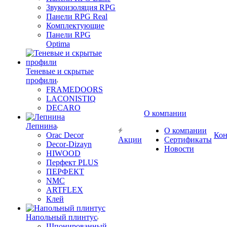
Звукоизоляция RPG
Панели RPG Real
Комплектующие
Панели RPG
Optima
Теневые и скрытые
профили
FRAMEDOORS
LACONISTIQ
DECARO
О компании
Лепнина
О компании
Orac Decor
Кон
Акции
Сертификаты
Decor-Dizayn
Новости
HIWOOD
Перфект PLUS
ПЕРФЕКТ
NMC
ARTFLEX
Клей
Напольный плинтус
Шпонированный