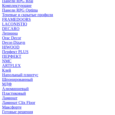
Панели RPG Real
Комплектующие
Панели RPG Optima
Теневые и скрытые профили
FRAMEDOORS
LACONISTIQ
DECARO
Лепнина
Orac Decor
Decor-Dizayn
HIWOOD
Перфект PLUS
ПЕРФЕКТ
NMC
ARTFLEX
Клей
Напольный плинтус
Шпонированный
МДФ
Алюминиевый
Пластиковый
Ламинат
Ламинат Clix Floor
Максфорте
Готовые решения