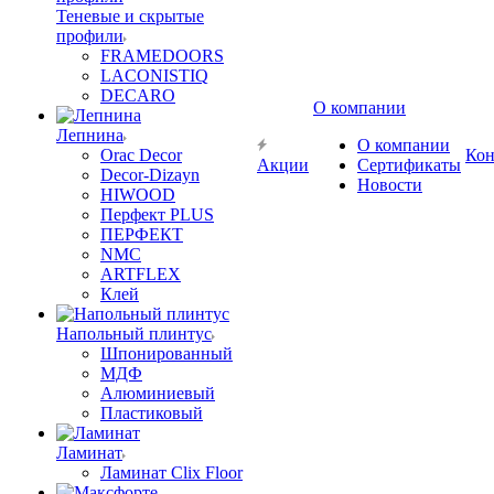
Теневые и скрытые
профили
FRAMEDOORS
LACONISTIQ
DECARO
О компании
Лепнина
О компании
Orac Decor
Кон
Акции
Сертификаты
Decor-Dizayn
Новости
HIWOOD
Перфект PLUS
ПЕРФЕКТ
NMC
ARTFLEX
Клей
Напольный плинтус
Шпонированный
МДФ
Алюминиевый
Пластиковый
Ламинат
Ламинат Clix Floor