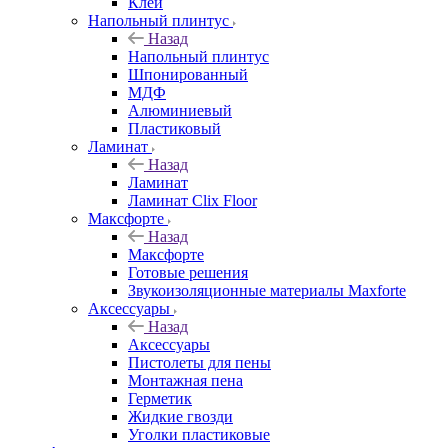
Клей
Напольный плинтус
Назад
Напольный плинтус
Шпонированный
МДФ
Алюминиевый
Пластиковый
Ламинат
Назад
Ламинат
Ламинат Clix Floor
Максфорте
Назад
Максфорте
Готовые решения
Звукоизоляционные материалы Maxforte
Аксессуары
Назад
Аксессуары
Пистолеты для пены
Монтажная пена
Герметик
Жидкие гвозди
Уголки пластиковые