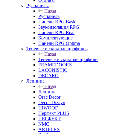
Отливы
Руспанель
Назад
Руспанель
Панели RPG Basic
Звукоизоляция RPG
Панели RPG Real
Комплектующие
Панели RPG Optima
Теневые и скрытые профили
Назад
Теневые и скрытые профили
FRAMEDOORS
LACONISTIQ
DECARO
Лепнина
Назад
Лепнина
Orac Decor
Decor-Dizayn
HIWOOD
Перфект PLUS
ПЕРФЕКТ
NMC
ARTFLEX