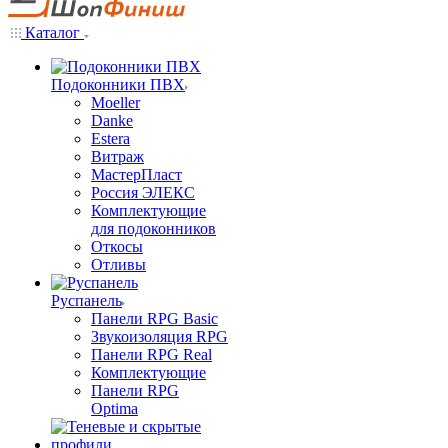
Каталог
Подоконники ПВХ
Moeller
Danke
Estera
Витраж
МастерПласт
Россия ЭЛЕКС
Комплектующие
для подоконников
Откосы
Отливы
Руспанель
Панели RPG Basic
Звукоизоляция RPG
Панели RPG Real
Комплектующие
Панели RPG
Optima