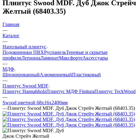
Плинтус Swood MDF. Дуб Джок Стрейч
Желтый (68403.35)
Главная
—
Каталог
—
Напольный плинтус
Подоконники ПВХ
Руспанель
Теневые и скрытые
профили
Лепнина
Ламинат
Максфорте
Аксессуары
—
МДФ
Шпонированный
Алюминиевый
Пластиковый
—
Плинтус Swood MDF
Плинтус Hannahholz
Плинтус МДФ Finitura
Плинтус TeckWood
—
Swood цветной 68x16x2400мм
—
Плинтус Swood MDF. Дуб Джок Стрейч Желтый (68403.35)