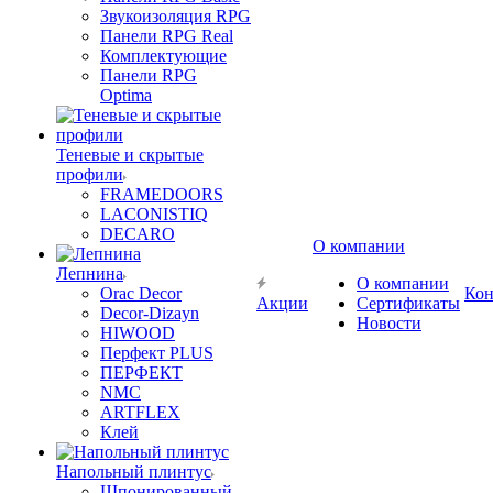
Звукоизоляция RPG
Панели RPG Real
Комплектующие
Панели RPG
Optima
Теневые и скрытые
профили
FRAMEDOORS
LACONISTIQ
DECARO
О компании
Лепнина
О компании
Orac Decor
Кон
Акции
Сертификаты
Decor-Dizayn
Новости
HIWOOD
Перфект PLUS
ПЕРФЕКТ
NMC
ARTFLEX
Клей
Напольный плинтус
Шпонированный