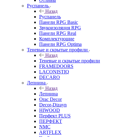
Отливы
Руспанель
Назад
Руспанель
Панели RPG Basic
Звукоизоляция RPG
Панели RPG Real
Комплектующие
Панели RPG Optima
Теневые и скрытые профили
Назад
Теневые и скрытые профили
FRAMEDOORS
LACONISTIQ
DECARO
Лепнина
Назад
Лепнина
Orac Decor
Decor-Dizayn
HIWOOD
Перфект PLUS
ПЕРФЕКТ
NMC
ARTFLEX