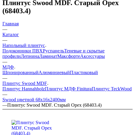
Плинтус Swood MDF. Старый Орех
(68403.4)
Главная
—
Каталог
—
Напольный плинтус
Подоконники ПВХ
Руспанель
Теневые и скрытые
профили
Лепнина
Ламинат
Максфорте
Аксессуары
—
МДФ
Шпонированный
Алюминиевый
Пластиковый
—
Плинтус Swood MDF
Плинтус Hannahholz
Плинтус МДФ Finitura
Плинтус TeckWood
—
Swood цветной 68x16x2400мм
—
Плинтус Swood MDF. Старый Орех (68403.4)