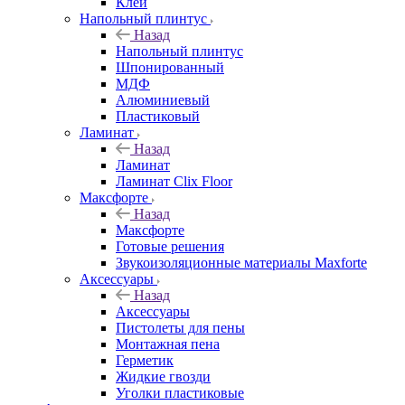
Клей
Напольный плинтус
Назад
Напольный плинтус
Шпонированный
МДФ
Алюминиевый
Пластиковый
Ламинат
Назад
Ламинат
Ламинат Clix Floor
Максфорте
Назад
Максфорте
Готовые решения
Звукоизоляционные материалы Maxforte
Аксессуары
Назад
Аксессуары
Пистолеты для пены
Монтажная пена
Герметик
Жидкие гвозди
Уголки пластиковые