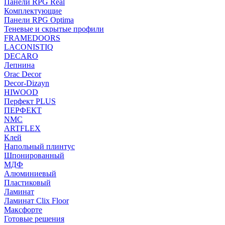
Панели RPG Real
Комплектующие
Панели RPG Optima
Теневые и скрытые профили
FRAMEDOORS
LACONISTIQ
DECARO
Лепнина
Orac Decor
Decor-Dizayn
HIWOOD
Перфект PLUS
ПЕРФЕКТ
NMC
ARTFLEX
Клей
Напольный плинтус
Шпонированный
МДФ
Алюминиевый
Пластиковый
Ламинат
Ламинат Clix Floor
Максфорте
Готовые решения