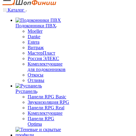
Каталог
Подоконники ПВХ
Moeller
Danke
Estera
Витраж
МастерПласт
Россия ЭЛЕКС
Комплектующие
для подоконников
Откосы
Отливы
Руспанель
Панели RPG Basic
Звукоизоляция RPG
Панели RPG Real
Комплектующие
Панели RPG
Optima