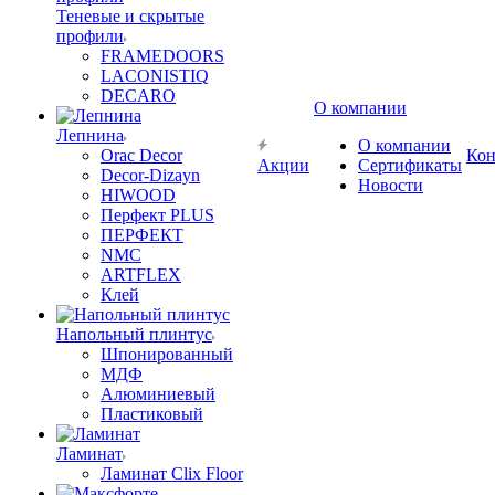
Теневые и скрытые
профили
FRAMEDOORS
LACONISTIQ
DECARO
О компании
Лепнина
О компании
Orac Decor
Кон
Акции
Сертификаты
Decor-Dizayn
Новости
HIWOOD
Перфект PLUS
ПЕРФЕКТ
NMC
ARTFLEX
Клей
Напольный плинтус
Шпонированный
МДФ
Алюминиевый
Пластиковый
Ламинат
Ламинат Clix Floor