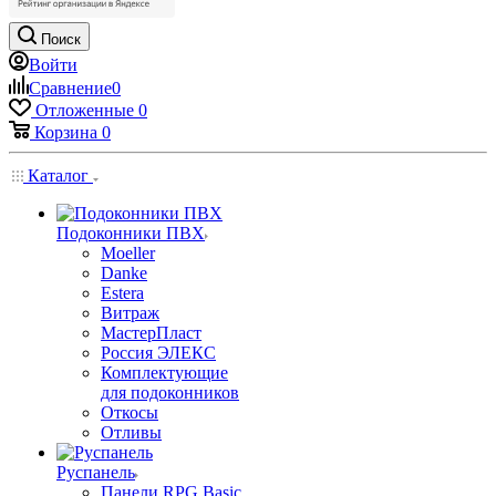
Поиск
Войти
Сравнение
0
Отложенные
0
Корзина
0
Каталог
Подоконники ПВХ
Moeller
Danke
Estera
Витраж
МастерПласт
Россия ЭЛЕКС
Комплектующие
для подоконников
Откосы
Отливы
Руспанель
Панели RPG Basic