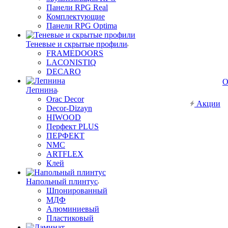
Панели RPG Real
Комплектующие
Панели RPG Optima
Теневые и скрытые профили
FRAMEDOORS
LACONISTIQ
DECARO
О
Лепнина
Orac Decor
Акции
Decor-Dizayn
HIWOOD
Перфект PLUS
ПЕРФЕКТ
NMC
ARTFLEX
Клей
Напольный плинтус
Шпонированный
МДФ
Алюминиевый
Пластиковый