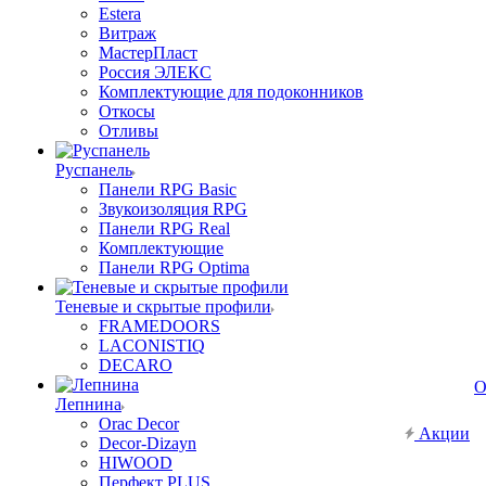
Estera
Витраж
МастерПласт
Россия ЭЛЕКС
Комплектующие для подоконников
Откосы
Отливы
Руспанель
Панели RPG Basic
Звукоизоляция RPG
Панели RPG Real
Комплектующие
Панели RPG Optima
Теневые и скрытые профили
FRAMEDOORS
LACONISTIQ
DECARO
О
Лепнина
Orac Decor
Акции
Decor-Dizayn
HIWOOD
Перфект PLUS