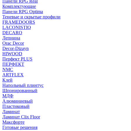
Панели RPG Real
Комплектующие
Панели RPG Optima
Теневые и скрытые профили
FRAMEDOORS
LACONISTIQ
DECARO
Лепнина
Orac Decor
Decor-Dizayn
HIWOOD
Перфект PLUS
ПЕРФЕКТ
NMC
ARTFLEX
Клей
Напольный плинтус
Шпонированный
МДФ
Алюминиевый
Пластиковый
Ламинат
Ламинат Clix Floor
Максфорте
Готовые решения