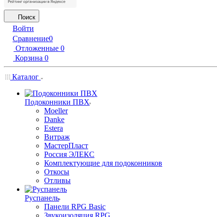
Поиск
Войти
Сравнение
0
Отложенные
0
Корзина
0
Каталог
Подоконники ПВХ
Moeller
Danke
Estera
Витраж
МастерПласт
Россия ЭЛЕКС
Комплектующие для подоконников
Откосы
Отливы
Руспанель
Панели RPG Basic
Звукоизоляция RPG