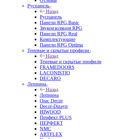
Отливы
Руспанель
Назад
Руспанель
Панели RPG Basic
Звукоизоляция RPG
Панели RPG Real
Комплектующие
Панели RPG Optima
Теневые и скрытые профили
Назад
Теневые и скрытые профили
FRAMEDOORS
LACONISTIQ
DECARO
Лепнина
Назад
Лепнина
Orac Decor
Decor-Dizayn
HIWOOD
Перфект PLUS
ПЕРФЕКТ
NMC
ARTFLEX