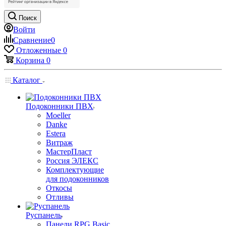
Поиск
Войти
Сравнение
0
Отложенные
0
Корзина
0
Каталог
Подоконники ПВХ
Moeller
Danke
Estera
Витраж
МастерПласт
Россия ЭЛЕКС
Комплектующие
для подоконников
Откосы
Отливы
Руспанель
Панели RPG Basic