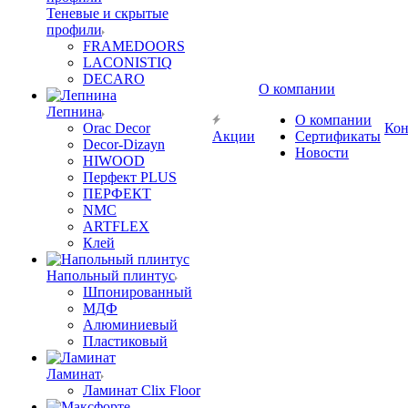
Теневые и скрытые
профили
FRAMEDOORS
LACONISTIQ
DECARO
О компании
Лепнина
О компании
Orac Decor
Кон
Акции
Сертификаты
Decor-Dizayn
Новости
HIWOOD
Перфект PLUS
ПЕРФЕКТ
NMC
ARTFLEX
Клей
Напольный плинтус
Шпонированный
МДФ
Алюминиевый
Пластиковый
Ламинат
Ламинат Clix Floor