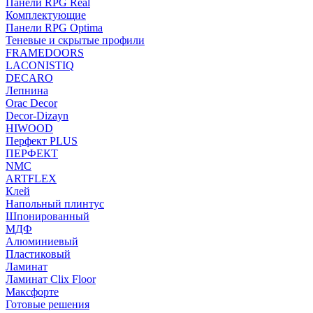
Панели RPG Real
Комплектующие
Панели RPG Optima
Теневые и скрытые профили
FRAMEDOORS
LACONISTIQ
DECARO
Лепнина
Orac Decor
Decor-Dizayn
HIWOOD
Перфект PLUS
ПЕРФЕКТ
NMC
ARTFLEX
Клей
Напольный плинтус
Шпонированный
МДФ
Алюминиевый
Пластиковый
Ламинат
Ламинат Clix Floor
Максфорте
Готовые решения