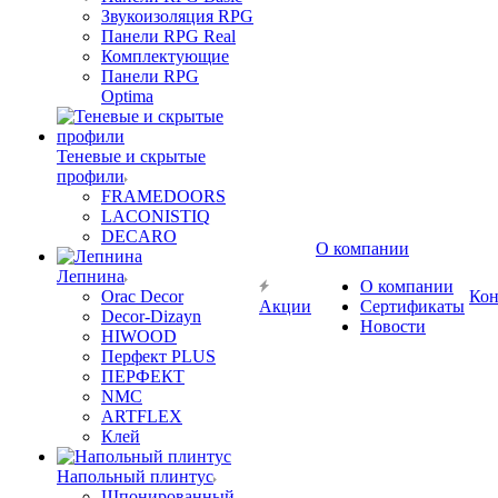
Звукоизоляция RPG
Панели RPG Real
Комплектующие
Панели RPG
Optima
Теневые и скрытые
профили
FRAMEDOORS
LACONISTIQ
DECARO
О компании
Лепнина
О компании
Orac Decor
Кон
Акции
Сертификаты
Decor-Dizayn
Новости
HIWOOD
Перфект PLUS
ПЕРФЕКТ
NMC
ARTFLEX
Клей
Напольный плинтус
Шпонированный