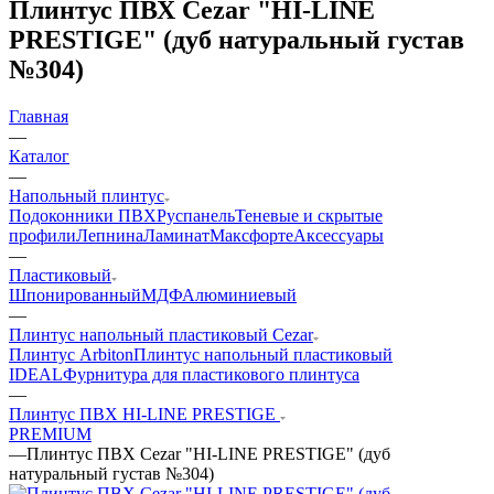
Плинтус ПВХ Cezar "HI-LINE
PRESTIGE" (дуб натуральный густав
№304)
Главная
—
Каталог
—
Напольный плинтус
Подоконники ПВХ
Руспанель
Теневые и скрытые
профили
Лепнина
Ламинат
Максфорте
Аксессуары
—
Пластиковый
Шпонированный
МДФ
Алюминиевый
—
Плинтус напольный пластиковый Cezar
Плинтус Arbiton
Плинтус напольный пластиковый
IDEAL
Фурнитура для пластикового плинтуса
—
Плинтус ПВХ HI-LINE PRESTIGE
PREMIUM
—
Плинтус ПВХ Cezar "HI-LINE PRESTIGE" (дуб
натуральный густав №304)