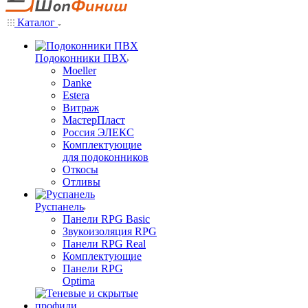
Каталог
Подоконники ПВХ
Moeller
Danke
Estera
Витраж
МастерПласт
Россия ЭЛЕКС
Комплектующие
для подоконников
Откосы
Отливы
Руспанель
Панели RPG Basic
Звукоизоляция RPG
Панели RPG Real
Комплектующие
Панели RPG
Optima