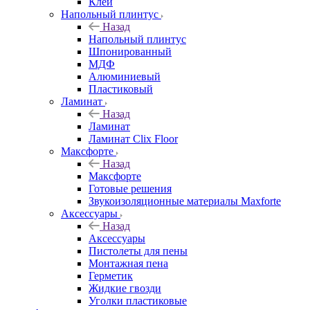
Клей
Напольный плинтус
Назад
Напольный плинтус
Шпонированный
МДФ
Алюминиевый
Пластиковый
Ламинат
Назад
Ламинат
Ламинат Clix Floor
Максфорте
Назад
Максфорте
Готовые решения
Звукоизоляционные материалы Maxforte
Аксессуары
Назад
Аксессуары
Пистолеты для пены
Монтажная пена
Герметик
Жидкие гвозди
Уголки пластиковые