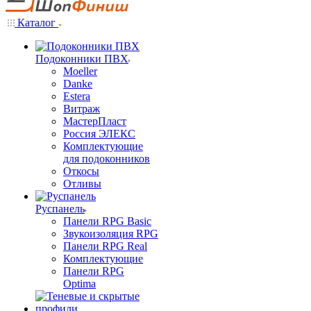
Каталог
Подоконники ПВХ
Moeller
Danke
Estera
Витраж
МастерПласт
Россия ЭЛЕКС
Комплектующие
для подоконников
Откосы
Отливы
Руспанель
Панели RPG Basic
Звукоизоляция RPG
Панели RPG Real
Комплектующие
Панели RPG
Optima