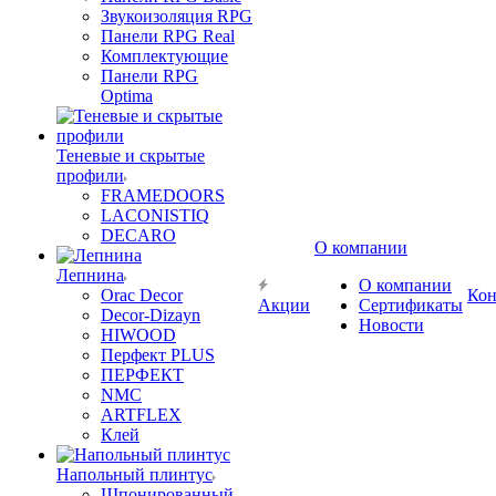
Звукоизоляция RPG
Панели RPG Real
Комплектующие
Панели RPG
Optima
Теневые и скрытые
профили
FRAMEDOORS
LACONISTIQ
DECARO
О компании
Лепнина
О компании
Orac Decor
Кон
Акции
Сертификаты
Decor-Dizayn
Новости
HIWOOD
Перфект PLUS
ПЕРФЕКТ
NMC
ARTFLEX
Клей
Напольный плинтус
Шпонированный