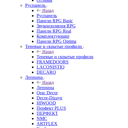
Отливы
Руспанель
Назад
Руспанель
Панели RPG Basic
Звукоизоляция RPG
Панели RPG Real
Комплектующие
Панели RPG Optima
Теневые и скрытые профили
Назад
Теневые и скрытые профили
FRAMEDOORS
LACONISTIQ
DECARO
Лепнина
Назад
Лепнина
Orac Decor
Decor-Dizayn
HIWOOD
Перфект PLUS
ПЕРФЕКТ
NMC
ARTFLEX