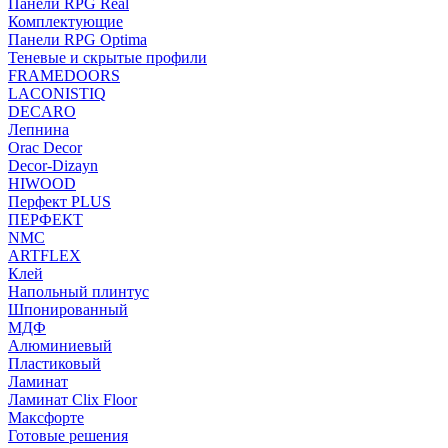
Панели RPG Real
Комплектующие
Панели RPG Optima
Теневые и скрытые профили
FRAMEDOORS
LACONISTIQ
DECARO
Лепнина
Orac Decor
Decor-Dizayn
HIWOOD
Перфект PLUS
ПЕРФЕКТ
NMC
ARTFLEX
Клей
Напольный плинтус
Шпонированный
МДФ
Алюминиевый
Пластиковый
Ламинат
Ламинат Clix Floor
Максфорте
Готовые решения