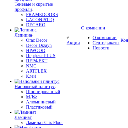
Теневые и скрытые
профили
FRAMEDOORS
LACONISTIQ
DECARO
О компании
Лепнина
О компании
Orac Decor
Кон
Акции
Сертификаты
Decor-Dizayn
Новости
HIWOOD
Перфект PLUS
ПЕРФЕКТ
NMC
ARTFLEX
Клей
Напольный плинтус
Шпонированный
МДФ
Алюминиевый
Пластиковый
Ламинат
Ламинат Clix Floor