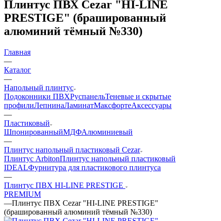
Плинтус ПВХ Cezar "HI-LINE
PRESTIGE" (брашированный
алюминий тёмный №330)
Главная
—
Каталог
—
Напольный плинтус
Подоконники ПВХ
Руспанель
Теневые и скрытые
профили
Лепнина
Ламинат
Максфорте
Аксессуары
—
Пластиковый
Шпонированный
МДФ
Алюминиевый
—
Плинтус напольный пластиковый Cezar
Плинтус Arbiton
Плинтус напольный пластиковый
IDEAL
Фурнитура для пластикового плинтуса
—
Плинтус ПВХ HI-LINE PRESTIGE
PREMIUM
—
Плинтус ПВХ Cezar "HI-LINE PRESTIGE"
(брашированный алюминий тёмный №330)