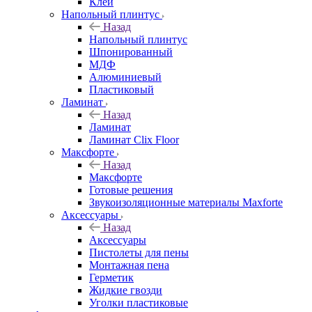
Клей
Напольный плинтус
Назад
Напольный плинтус
Шпонированный
МДФ
Алюминиевый
Пластиковый
Ламинат
Назад
Ламинат
Ламинат Clix Floor
Максфорте
Назад
Максфорте
Готовые решения
Звукоизоляционные материалы Maxforte
Аксессуары
Назад
Аксессуары
Пистолеты для пены
Монтажная пена
Герметик
Жидкие гвозди
Уголки пластиковые