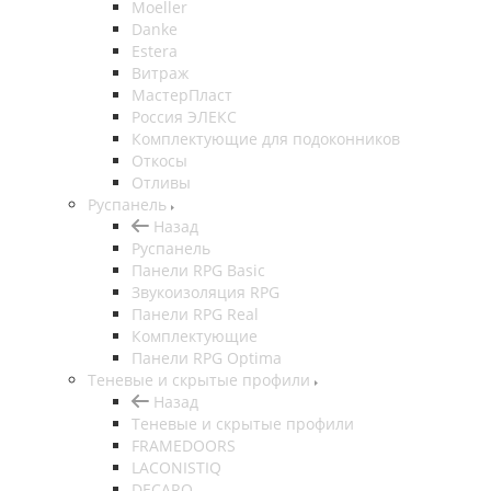
Moeller
Danke
Estera
Витраж
МастерПласт
Россия ЭЛЕКС
Комплектующие для подоконников
Откосы
Отливы
Руспанель
Назад
Руспанель
Панели RPG Basic
Звукоизоляция RPG
Панели RPG Real
Комплектующие
Панели RPG Optima
Теневые и скрытые профили
Назад
Теневые и скрытые профили
FRAMEDOORS
LACONISTIQ
DECARO