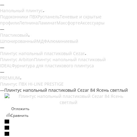
—
Напольный плинтус
Подоконники ПВХ
Руспанель
Теневые и скрытые
профили
Лепнина
Ламинат
Максфорте
Аксессуары
—
Пластиковый
Шпонированный
МДФ
Алюминиевый
—
Плинтус напольный пластиковый Cezar
Плинтус Arbiton
Плинтус напольный пластиковый
IDEAL
Фурнитура для пластикового плинтуса
—
PREMIUM
Плинтус ПВХ HI-LINE PRESTIGE
—
Плинтус напольный пластиковый Cezar 84 Ясень светлый
Отложить
Сравнить