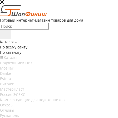
Готовый интернет-магазин товаров для дома
Каталог
По всему сайту
По каталогу
Каталог
Подоконники ПВХ
Moeller
Danke
Estera
Витраж
МастерПласт
Россия ЭЛЕКС
Комплектующие для подоконников
Откосы
Отливы
Руспанель