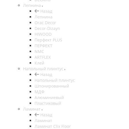
Лепнина
Назад
Лепнина
Orac Decor
Decor-Dizayn
HIWOOD
Перфект PLUS
ПЕРФЕКТ
NMC
ARTFLEX
Клей
Напольный плинтус
Назад
Напольный плинтус
Шпонированный
МДФ
Алюминиевый
Пластиковый
Ламинат
Назад
Ламинат
Ламинат Clix Floor