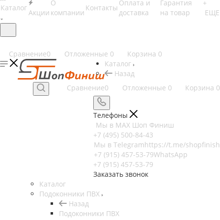
О
Оплата и
Гарантия
+
Каталог
Контакты
Акции
компании
доставка
на товар
ЕЩЕ
Сравнение
0
Отложенные
0
Корзина
0
Каталог
Назад
Сравнение
0
Отложенные
0
Корзина
0
Телефоны
Мы в MAX
Шоп Финиш
+7 (495) 500-84-43
Мы в Telegram
https://t.me/shopfinish
+7 (915) 457-53-79
WhatsApp
+7 (915) 457-53-79
Заказать звонок
Каталог
Подоконники ПВХ
Назад
Подоконники ПВХ