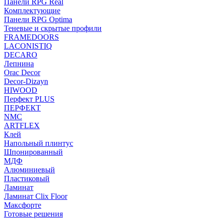
Панели RPG Real
Комплектующие
Панели RPG Optima
Теневые и скрытые профили
FRAMEDOORS
LACONISTIQ
DECARO
Лепнина
Orac Decor
Decor-Dizayn
HIWOOD
Перфект PLUS
ПЕРФЕКТ
NMC
ARTFLEX
Клей
Напольный плинтус
Шпонированный
МДФ
Алюминиевый
Пластиковый
Ламинат
Ламинат Clix Floor
Максфорте
Готовые решения