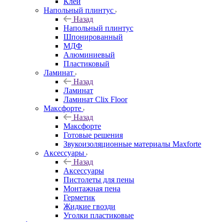
Клей
Напольный плинтус
Назад
Напольный плинтус
Шпонированный
МДФ
Алюминиевый
Пластиковый
Ламинат
Назад
Ламинат
Ламинат Clix Floor
Максфорте
Назад
Максфорте
Готовые решения
Звукоизоляционные материалы Maxforte
Аксессуары
Назад
Аксессуары
Пистолеты для пены
Монтажная пена
Герметик
Жидкие гвозди
Уголки пластиковые