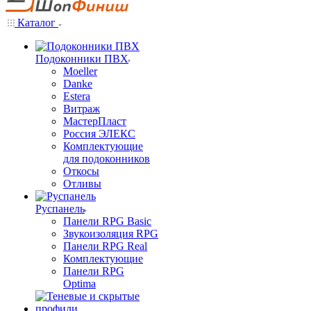
Каталог
Подоконники ПВХ
Moeller
Danke
Estera
Витраж
МастерПласт
Россия ЭЛЕКС
Комплектующие
для подоконников
Откосы
Отливы
Руспанель
Панели RPG Basic
Звукоизоляция RPG
Панели RPG Real
Комплектующие
Панели RPG
Optima