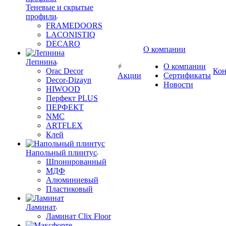
Теневые и скрытые
профили
FRAMEDOORS
LACONISTIQ
DECARO
О компании
Лепнина
О компании
Orac Decor
Кон
Акции
Сертификаты
Decor-Dizayn
Новости
HIWOOD
Перфект PLUS
ПЕРФЕКТ
NMC
ARTFLEX
Клей
Напольный плинтус
Шпонированный
МДФ
Алюминиевый
Пластиковый
Ламинат
Ламинат Clix Floor