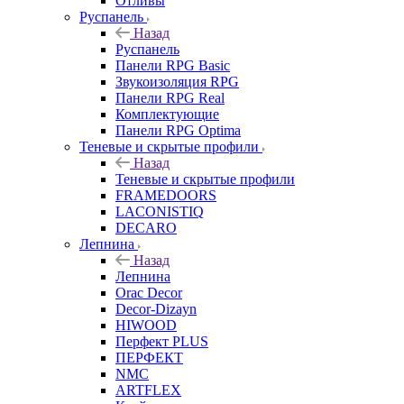
Отливы
Руспанель
Назад
Руспанель
Панели RPG Basic
Звукоизоляция RPG
Панели RPG Real
Комплектующие
Панели RPG Optima
Теневые и скрытые профили
Назад
Теневые и скрытые профили
FRAMEDOORS
LACONISTIQ
DECARO
Лепнина
Назад
Лепнина
Orac Decor
Decor-Dizayn
HIWOOD
Перфект PLUS
ПЕРФЕКТ
NMC
ARTFLEX