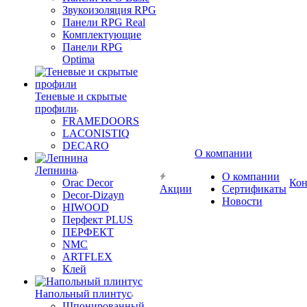
Звукоизоляция RPG
Панели RPG Real
Комплектующие
Панели RPG
Optima
Теневые и скрытые
профили
FRAMEDOORS
LACONISTIQ
DECARO
О компании
Лепнина
О компании
Orac Decor
Кон
Акции
Сертификаты
Decor-Dizayn
Новости
HIWOOD
Перфект PLUS
ПЕРФЕКТ
NMC
ARTFLEX
Клей
Напольный плинтус
Шпонированный