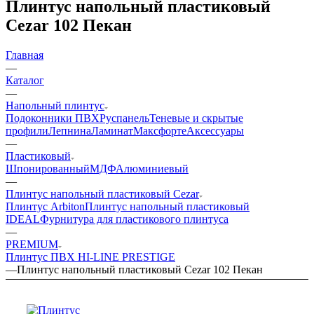
Плинтус напольный пластиковый
Cezar 102 Пекан
Главная
—
Каталог
—
Напольный плинтус
Подоконники ПВХ
Руспанель
Теневые и скрытые
профили
Лепнина
Ламинат
Максфорте
Аксессуары
—
Пластиковый
Шпонированный
МДФ
Алюминиевый
—
Плинтус напольный пластиковый Cezar
Плинтус Arbiton
Плинтус напольный пластиковый
IDEAL
Фурнитура для пластикового плинтуса
—
PREMIUM
Плинтус ПВХ HI-LINE PRESTIGE
—
Плинтус напольный пластиковый Cezar 102 Пекан