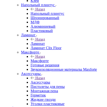
Клей
Напольный плинтус
Назад
Напольный плинтус
Шпонированный
МДФ
Алюминиевый
Пластиковый
Ламинат
Назад
Ламинат
Ламинат Clix Floor
Максфорте
Назад
Максфорте
Готовые решения
Звукоизоляционные материалы Maxforte
Аксессуары
Назад
Аксессуары
Пистолеты для пены
Монтажная пена
Герметик
Жидкие гвозди
Уголки пластиковые