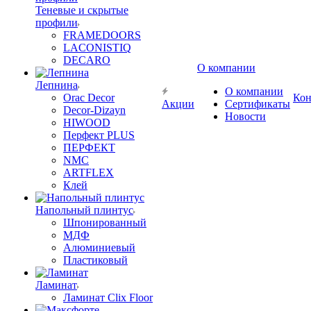
Теневые и скрытые
профили
FRAMEDOORS
LACONISTIQ
DECARO
О компании
Лепнина
О компании
Orac Decor
Кон
Акции
Сертификаты
Decor-Dizayn
Новости
HIWOOD
Перфект PLUS
ПЕРФЕКТ
NMC
ARTFLEX
Клей
Напольный плинтус
Шпонированный
МДФ
Алюминиевый
Пластиковый
Ламинат
Ламинат Clix Floor