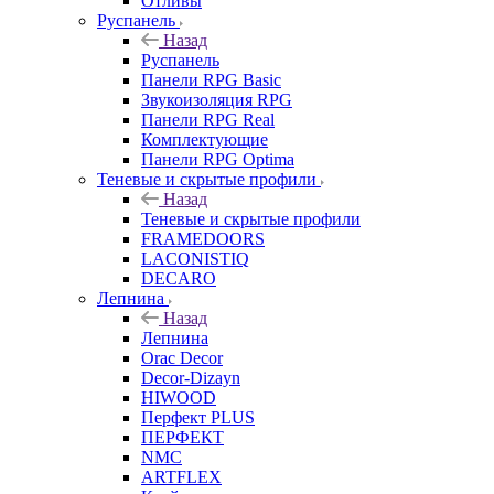
Отливы
Руспанель
Назад
Руспанель
Панели RPG Basic
Звукоизоляция RPG
Панели RPG Real
Комплектующие
Панели RPG Optima
Теневые и скрытые профили
Назад
Теневые и скрытые профили
FRAMEDOORS
LACONISTIQ
DECARO
Лепнина
Назад
Лепнина
Orac Decor
Decor-Dizayn
HIWOOD
Перфект PLUS
ПЕРФЕКТ
NMC
ARTFLEX