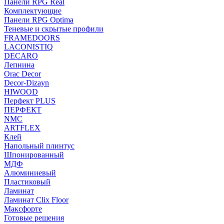
Панели RPG Real
Комплектующие
Панели RPG Optima
Теневые и скрытые профили
FRAMEDOORS
LACONISTIQ
DECARO
Лепнина
Orac Decor
Decor-Dizayn
HIWOOD
Перфект PLUS
ПЕРФЕКТ
NMC
ARTFLEX
Клей
Напольный плинтус
Шпонированный
МДФ
Алюминиевый
Пластиковый
Ламинат
Ламинат Clix Floor
Максфорте
Готовые решения