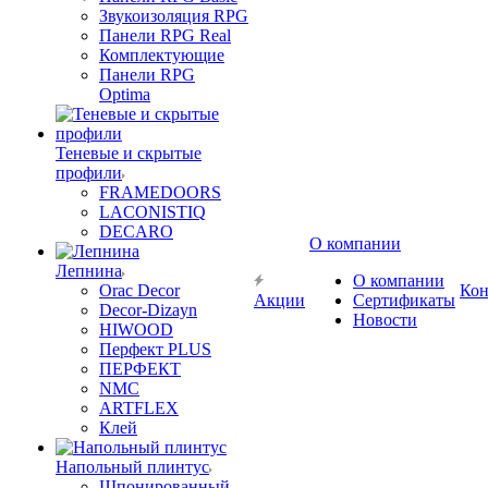
Звукоизоляция RPG
Панели RPG Real
Комплектующие
Панели RPG
Optima
Теневые и скрытые
профили
FRAMEDOORS
LACONISTIQ
DECARO
О компании
Лепнина
О компании
Orac Decor
Кон
Акции
Сертификаты
Decor-Dizayn
Новости
HIWOOD
Перфект PLUS
ПЕРФЕКТ
NMC
ARTFLEX
Клей
Напольный плинтус
Шпонированный