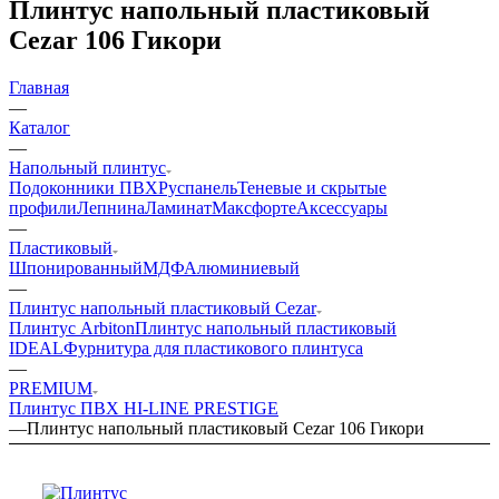
Плинтус напольный пластиковый
Cezar 106 Гикори
Главная
—
Каталог
—
Напольный плинтус
Подоконники ПВХ
Руспанель
Теневые и скрытые
профили
Лепнина
Ламинат
Максфорте
Аксессуары
—
Пластиковый
Шпонированный
МДФ
Алюминиевый
—
Плинтус напольный пластиковый Cezar
Плинтус Arbiton
Плинтус напольный пластиковый
IDEAL
Фурнитура для пластикового плинтуса
—
PREMIUM
Плинтус ПВХ HI-LINE PRESTIGE
—
Плинтус напольный пластиковый Cezar 106 Гикори