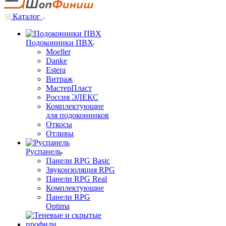
Каталог
Подоконники ПВХ
Moeller
Danke
Estera
Витраж
МастерПласт
Россия ЭЛЕКС
Комплектующие
для подоконников
Откосы
Отливы
Руспанель
Панели RPG Basic
Звукоизоляция RPG
Панели RPG Real
Комплектующие
Панели RPG
Optima