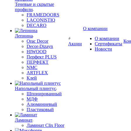
Теневые и скрытые
профили
FRAMEDOORS
LACONISTIQ
DECARO
О компании
Лепнина
О компании
Orac Decor
Кон
Акции
Сертификаты
Decor-Dizayn
Новости
HIWOOD
Перфект PLUS
ПЕРФЕКТ
NMC
ARTFLEX
Клей
Напольный плинтус
Шпонированный
МДФ
Алюминиевый
Пластиковый
Ламинат
Ламинат Clix Floor