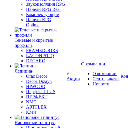
Звукоизоляция RPG
Панели RPG Real
Комплектующие
Панели RPG
Optima
Теневые и скрытые
профили
FRAMEDOORS
LACONISTIQ
DECARO
О компании
Лепнина
О компании
Orac Decor
Кон
Акции
Сертификаты
Decor-Dizayn
Новости
HIWOOD
Перфект PLUS
ПЕРФЕКТ
NMC
ARTFLEX
Клей
Напольный плинтус
Шпонированный