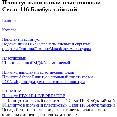
Плинтус напольный пластиковый
Cezar 116 Бамбук тайский
Главная
—
Каталог
—
Напольный плинтус
Подоконники ПВХ
Руспанель
Теневые и скрытые
профили
Лепнина
Ламинат
Максфорте
Аксессуары
—
Пластиковый
Шпонированный
МДФ
Алюминиевый
—
Плинтус напольный пластиковый Cezar
Плинтус Arbiton
Плинтус напольный пластиковый
IDEAL
Фурнитура для пластикового плинтуса
—
PREMIUM
Плинтус ПВХ HI-LINE PRESTIGE
—
Плинтус напольный пластиковый Cezar 116 Бамбук тайский
Цена действительна только для интернет-магазина и может
отличаться от цен в розничных магазинах