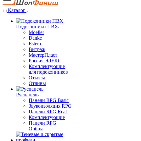
Каталог
Подоконники ПВХ
Moeller
Danke
Estera
Витраж
МастерПласт
Россия ЭЛЕКС
Комплектующие
для подоконников
Откосы
Отливы
Руспанель
Панели RPG Basic
Звукоизоляция RPG
Панели RPG Real
Комплектующие
Панели RPG
Optima