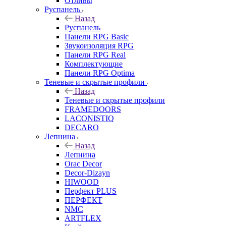
Отливы
Руспанель
Назад
Руспанель
Панели RPG Basic
Звукоизоляция RPG
Панели RPG Real
Комплектующие
Панели RPG Optima
Теневые и скрытые профили
Назад
Теневые и скрытые профили
FRAMEDOORS
LACONISTIQ
DECARO
Лепнина
Назад
Лепнина
Orac Decor
Decor-Dizayn
HIWOOD
Перфект PLUS
ПЕРФЕКТ
NMC
ARTFLEX