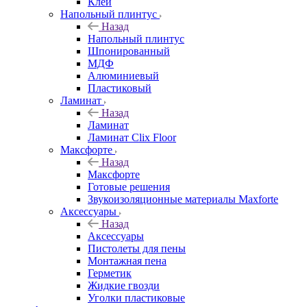
Клей
Напольный плинтус
Назад
Напольный плинтус
Шпонированный
МДФ
Алюминиевый
Пластиковый
Ламинат
Назад
Ламинат
Ламинат Clix Floor
Максфорте
Назад
Максфорте
Готовые решения
Звукоизоляционные материалы Maxforte
Аксессуары
Назад
Аксессуары
Пистолеты для пены
Монтажная пена
Герметик
Жидкие гвозди
Уголки пластиковые