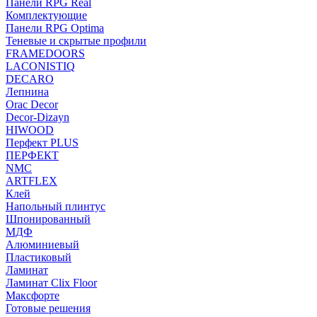
Панели RPG Real
Комплектующие
Панели RPG Optima
Теневые и скрытые профили
FRAMEDOORS
LACONISTIQ
DECARO
Лепнина
Orac Decor
Decor-Dizayn
HIWOOD
Перфект PLUS
ПЕРФЕКТ
NMC
ARTFLEX
Клей
Напольный плинтус
Шпонированный
МДФ
Алюминиевый
Пластиковый
Ламинат
Ламинат Clix Floor
Максфорте
Готовые решения