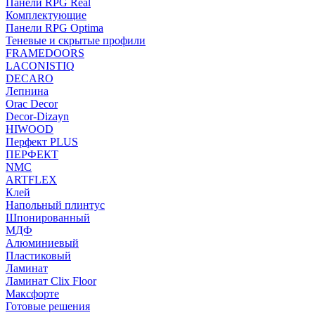
Панели RPG Real
Комплектующие
Панели RPG Optima
Теневые и скрытые профили
FRAMEDOORS
LACONISTIQ
DECARO
Лепнина
Orac Decor
Decor-Dizayn
HIWOOD
Перфект PLUS
ПЕРФЕКТ
NMC
ARTFLEX
Клей
Напольный плинтус
Шпонированный
МДФ
Алюминиевый
Пластиковый
Ламинат
Ламинат Clix Floor
Максфорте
Готовые решения