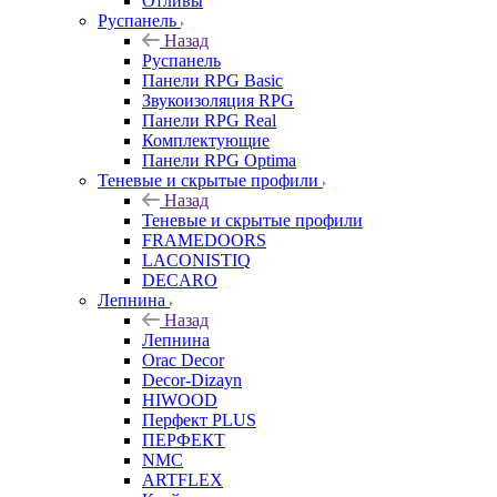
Отливы
Руспанель
Назад
Руспанель
Панели RPG Basic
Звукоизоляция RPG
Панели RPG Real
Комплектующие
Панели RPG Optima
Теневые и скрытые профили
Назад
Теневые и скрытые профили
FRAMEDOORS
LACONISTIQ
DECARO
Лепнина
Назад
Лепнина
Orac Decor
Decor-Dizayn
HIWOOD
Перфект PLUS
ПЕРФЕКТ
NMC
ARTFLEX