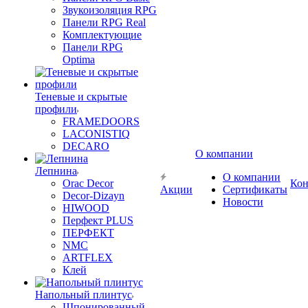
Звукоизоляция RPG
Панели RPG Real
Комплектующие
Панели RPG
Optima
Теневые и скрытые
профили
FRAMEDOORS
LACONISTIQ
DECARO
О компании
Лепнина
О компании
Orac Decor
Кон
Акции
Сертификаты
Decor-Dizayn
Новости
HIWOOD
Перфект PLUS
ПЕРФЕКТ
NMC
ARTFLEX
Клей
Напольный плинтус
Шпонированный