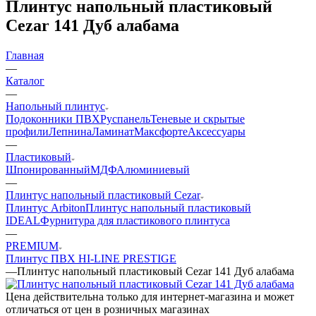
Плинтус напольный пластиковый
Cezar 141 Дуб алабама
Главная
—
Каталог
—
Напольный плинтус
Подоконники ПВХ
Руспанель
Теневые и скрытые
профили
Лепнина
Ламинат
Максфорте
Аксессуары
—
Пластиковый
Шпонированный
МДФ
Алюминиевый
—
Плинтус напольный пластиковый Cezar
Плинтус Arbiton
Плинтус напольный пластиковый
IDEAL
Фурнитура для пластикового плинтуса
—
PREMIUM
Плинтус ПВХ HI-LINE PRESTIGE
—
Плинтус напольный пластиковый Cezar 141 Дуб алабама
Цена действительна только для интернет-магазина и может
отличаться от цен в розничных магазинах