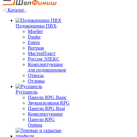
Каталог
Подоконники ПВХ
Moeller
Danke
Estera
Витраж
МастерПласт
Россия ЭЛЕКС
Комплектующие
для подоконников
Откосы
Отливы
Руспанель
Панели RPG Basic
Звукоизоляция RPG
Панели RPG Real
Комплектующие
Панели RPG
Optima