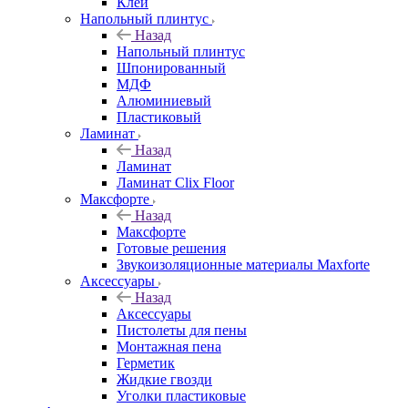
Клей
Напольный плинтус
Назад
Напольный плинтус
Шпонированный
МДФ
Алюминиевый
Пластиковый
Ламинат
Назад
Ламинат
Ламинат Clix Floor
Максфорте
Назад
Максфорте
Готовые решения
Звукоизоляционные материалы Maxforte
Аксессуары
Назад
Аксессуары
Пистолеты для пены
Монтажная пена
Герметик
Жидкие гвозди
Уголки пластиковые