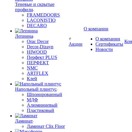
Теневые и скрытые
профили
FRAMEDOORS
LACONISTIQ
DECARO
О компании
Лепнина
О компании
Orac Decor
Кон
Акции
Сертификаты
Decor-Dizayn
Новости
HIWOOD
Перфект PLUS
ПЕРФЕКТ
NMC
ARTFLEX
Клей
Напольный плинтус
Шпонированный
МДФ
Алюминиевый
Пластиковый
Ламинат
Ламинат Clix Floor