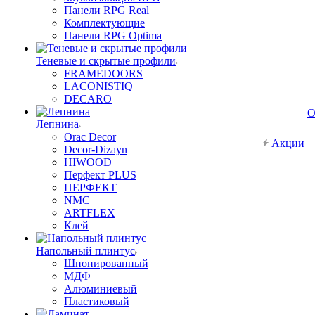
Панели RPG Real
Комплектующие
Панели RPG Optima
Теневые и скрытые профили
FRAMEDOORS
LACONISTIQ
DECARO
О
Лепнина
Orac Decor
Акции
Decor-Dizayn
HIWOOD
Перфект PLUS
ПЕРФЕКТ
NMC
ARTFLEX
Клей
Напольный плинтус
Шпонированный
МДФ
Алюминиевый
Пластиковый