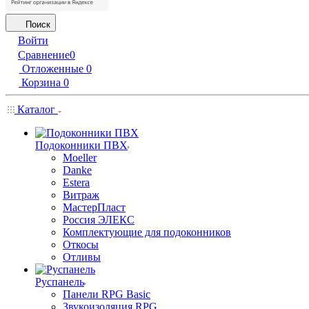
Поиск
Войти
Сравнение
0
Отложенные
0
Корзина
0
Каталог
Подоконники ПВХ
Moeller
Danke
Estera
Витраж
МастерПласт
Россия ЭЛЕКС
Комплектующие для подоконников
Откосы
Отливы
Руспанель
Панели RPG Basic
Звукоизоляция RPG