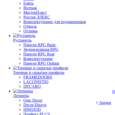
Estera
Витраж
МастерПласт
Россия ЭЛЕКС
Комплектующие для подоконников
Откосы
Отливы
Руспанель
Панели RPG Basic
Звукоизоляция RPG
Панели RPG Real
Комплектующие
Панели RPG Optima
Теневые и скрытые профили
FRAMEDOORS
LACONISTIQ
DECARO
О
Лепнина
Orac Decor
Акции
Decor-Dizayn
HIWOOD
Перфект PLUS