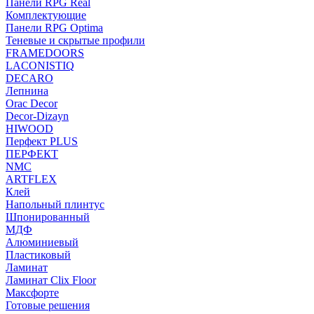
Панели RPG Real
Комплектующие
Панели RPG Optima
Теневые и скрытые профили
FRAMEDOORS
LACONISTIQ
DECARO
Лепнина
Orac Decor
Decor-Dizayn
HIWOOD
Перфект PLUS
ПЕРФЕКТ
NMC
ARTFLEX
Клей
Напольный плинтус
Шпонированный
МДФ
Алюминиевый
Пластиковый
Ламинат
Ламинат Clix Floor
Максфорте
Готовые решения