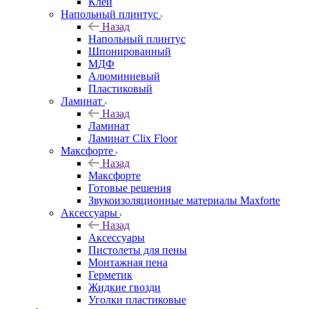
Клей
Напольный плинтус
Назад
Напольный плинтус
Шпонированный
МДФ
Алюминиевый
Пластиковый
Ламинат
Назад
Ламинат
Ламинат Clix Floor
Максфорте
Назад
Максфорте
Готовые решения
Звукоизоляционные материалы Maxforte
Аксессуары
Назад
Аксессуары
Пистолеты для пены
Монтажная пена
Герметик
Жидкие гвозди
Уголки пластиковые