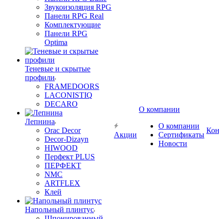
Звукоизоляция RPG
Панели RPG Real
Комплектующие
Панели RPG
Optima
Теневые и скрытые
профили
FRAMEDOORS
LACONISTIQ
DECARO
О компании
Лепнина
О компании
Orac Decor
Кон
Акции
Сертификаты
Decor-Dizayn
Новости
HIWOOD
Перфект PLUS
ПЕРФЕКТ
NMC
ARTFLEX
Клей
Напольный плинтус
Шпонированный