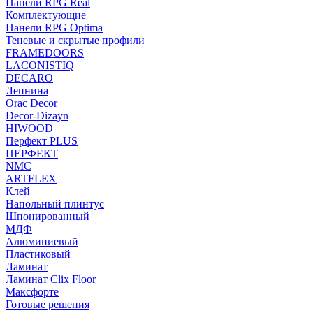
Панели RPG Real
Комплектующие
Панели RPG Optima
Теневые и скрытые профили
FRAMEDOORS
LACONISTIQ
DECARO
Лепнина
Orac Decor
Decor-Dizayn
HIWOOD
Перфект PLUS
ПЕРФЕКТ
NMC
ARTFLEX
Клей
Напольный плинтус
Шпонированный
МДФ
Алюминиевый
Пластиковый
Ламинат
Ламинат Clix Floor
Максфорте
Готовые решения