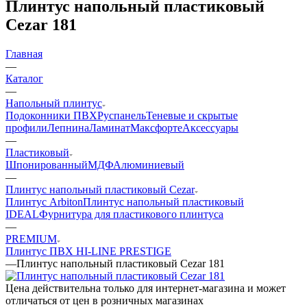
Плинтус напольный пластиковый
Cezar 181
Главная
—
Каталог
—
Напольный плинтус
Подоконники ПВХ
Руспанель
Теневые и скрытые
профили
Лепнина
Ламинат
Максфорте
Аксессуары
—
Пластиковый
Шпонированный
МДФ
Алюминиевый
—
Плинтус напольный пластиковый Cezar
Плинтус Arbiton
Плинтус напольный пластиковый
IDEAL
Фурнитура для пластикового плинтуса
—
PREMIUM
Плинтус ПВХ HI-LINE PRESTIGE
—
Плинтус напольный пластиковый Cezar 181
Цена действительна только для интернет-магазина и может
отличаться от цен в розничных магазинах