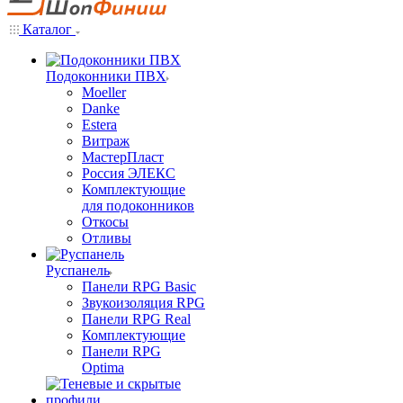
Каталог
Подоконники ПВХ
Moeller
Danke
Estera
Витраж
МастерПласт
Россия ЭЛЕКС
Комплектующие
для подоконников
Откосы
Отливы
Руспанель
Панели RPG Basic
Звукоизоляция RPG
Панели RPG Real
Комплектующие
Панели RPG
Optima