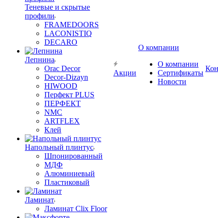
Теневые и скрытые
профили
FRAMEDOORS
LACONISTIQ
DECARO
О компании
Лепнина
О компании
Orac Decor
Кон
Акции
Сертификаты
Decor-Dizayn
Новости
HIWOOD
Перфект PLUS
ПЕРФЕКТ
NMC
ARTFLEX
Клей
Напольный плинтус
Шпонированный
МДФ
Алюминиевый
Пластиковый
Ламинат
Ламинат Clix Floor