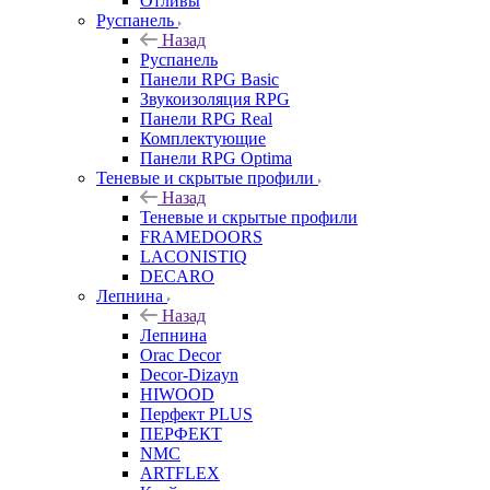
Отливы
Руспанель
Назад
Руспанель
Панели RPG Basic
Звукоизоляция RPG
Панели RPG Real
Комплектующие
Панели RPG Optima
Теневые и скрытые профили
Назад
Теневые и скрытые профили
FRAMEDOORS
LACONISTIQ
DECARO
Лепнина
Назад
Лепнина
Orac Decor
Decor-Dizayn
HIWOOD
Перфект PLUS
ПЕРФЕКТ
NMC
ARTFLEX