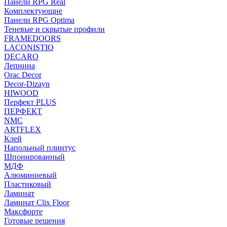
Панели RPG Real
Комплектующие
Панели RPG Optima
Теневые и скрытые профили
FRAMEDOORS
LACONISTIQ
DECARO
Лепнина
Orac Decor
Decor-Dizayn
HIWOOD
Перфект PLUS
ПЕРФЕКТ
NMC
ARTFLEX
Клей
Напольный плинтус
Шпонированный
МДФ
Алюминиевый
Пластиковый
Ламинат
Ламинат Clix Floor
Максфорте
Готовые решения