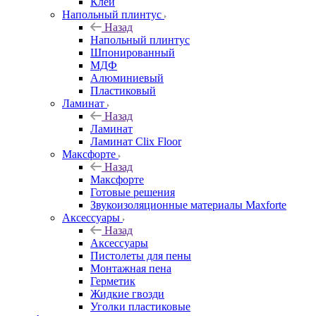
Клей
Напольный плинтус
Назад
Напольный плинтус
Шпонированный
МДФ
Алюминиевый
Пластиковый
Ламинат
Назад
Ламинат
Ламинат Clix Floor
Максфорте
Назад
Максфорте
Готовые решения
Звукоизоляционные материалы Maxforte
Аксессуары
Назад
Аксессуары
Пистолеты для пены
Монтажная пена
Герметик
Жидкие гвозди
Уголки пластиковые