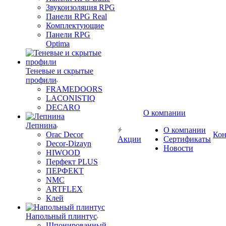
Звукоизоляция RPG
Панели RPG Real
Комплектующие
Панели RPG
Optima
Теневые и скрытые
профили
FRAMEDOORS
LACONISTIQ
DECARO
О компании
Лепнина
О компании
Orac Decor
Кон
Акции
Сертификаты
Decor-Dizayn
Новости
HIWOOD
Перфект PLUS
ПЕРФЕКТ
NMC
ARTFLEX
Клей
Напольный плинтус
Шпонированный