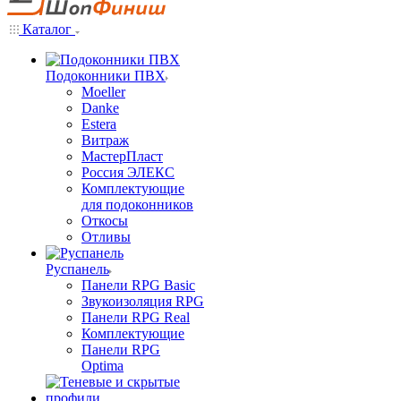
Каталог
Подоконники ПВХ
Moeller
Danke
Estera
Витраж
МастерПласт
Россия ЭЛЕКС
Комплектующие
для подоконников
Откосы
Отливы
Руспанель
Панели RPG Basic
Звукоизоляция RPG
Панели RPG Real
Комплектующие
Панели RPG
Optima