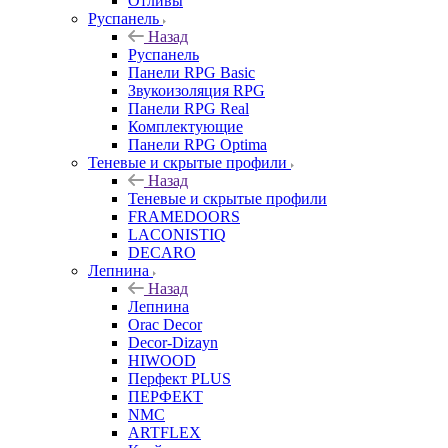
Отливы
Руспанель
Назад
Руспанель
Панели RPG Basic
Звукоизоляция RPG
Панели RPG Real
Комплектующие
Панели RPG Optima
Теневые и скрытые профили
Назад
Теневые и скрытые профили
FRAMEDOORS
LACONISTIQ
DECARO
Лепнина
Назад
Лепнина
Orac Decor
Decor-Dizayn
HIWOOD
Перфект PLUS
ПЕРФЕКТ
NMC
ARTFLEX