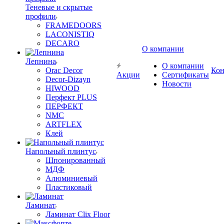
Теневые и скрытые
профили
FRAMEDOORS
LACONISTIQ
DECARO
О компании
Лепнина
О компании
Orac Decor
Кон
Акции
Сертификаты
Decor-Dizayn
Новости
HIWOOD
Перфект PLUS
ПЕРФЕКТ
NMC
ARTFLEX
Клей
Напольный плинтус
Шпонированный
МДФ
Алюминиевый
Пластиковый
Ламинат
Ламинат Clix Floor