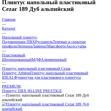
Плинтус напольный пластиковый
Cezar 189 Дуб альпийский
Главная
—
Каталог
—
Напольный плинтус
Подоконники ПВХ
Руспанель
Теневые и скрытые
профили
Лепнина
Ламинат
Максфорте
Аксессуары
—
Пластиковый
Шпонированный
МДФ
Алюминиевый
—
Плинтус напольный пластиковый Cezar
Плинтус Arbiton
Плинтус напольный пластиковый
IDEAL
Фурнитура для пластикового плинтуса
—
PREMIUM
Плинтус ПВХ HI-LINE PRESTIGE
—
Плинтус напольный пластиковый Cezar 189 Дуб
альпийский