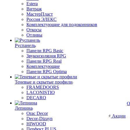
Estera
Витраж
МастерПласт
Россия ЭЛЕКС
Комплектующие для подоконников
Откосы
Отливы
Руспанель
Панели RPG Basic
Звукоизоляция RPG
Панели RPG Real
Комплектующие
Панели RPG Optima
Теневые и скрытые профили
FRAMEDOORS
LACONISTIQ
DECARO
О
Лепнина
Orac Decor
Акции
Decor-Dizayn
HIWOOD
Перфект PLUS