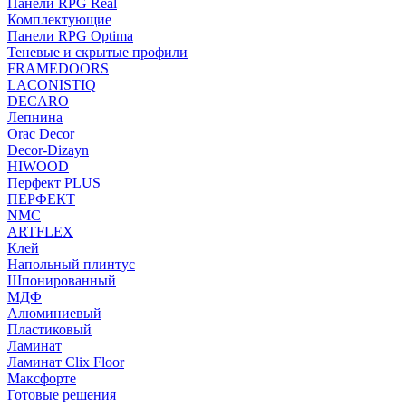
Панели RPG Real
Комплектующие
Панели RPG Optima
Теневые и скрытые профили
FRAMEDOORS
LACONISTIQ
DECARO
Лепнина
Orac Decor
Decor-Dizayn
HIWOOD
Перфект PLUS
ПЕРФЕКТ
NMC
ARTFLEX
Клей
Напольный плинтус
Шпонированный
МДФ
Алюминиевый
Пластиковый
Ламинат
Ламинат Clix Floor
Максфорте
Готовые решения