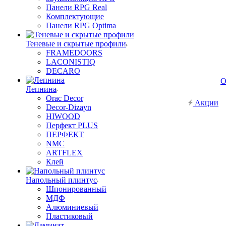
Панели RPG Real
Комплектующие
Панели RPG Optima
Теневые и скрытые профили
FRAMEDOORS
LACONISTIQ
DECARO
О
Лепнина
Orac Decor
Акции
Decor-Dizayn
HIWOOD
Перфект PLUS
ПЕРФЕКТ
NMC
ARTFLEX
Клей
Напольный плинтус
Шпонированный
МДФ
Алюминиевый
Пластиковый