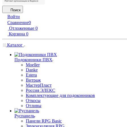
Поиск
Войти
Сравнение
0
Отложенные
0
Корзина
0
Каталог
Подоконники ПВХ
Moeller
Danke
Estera
Витраж
МастерПласт
Россия ЭЛЕКС
Комплектующие для подоконников
Откосы
Отливы
Руспанель
Панели RPG Basic
Звукоизоляция RPG