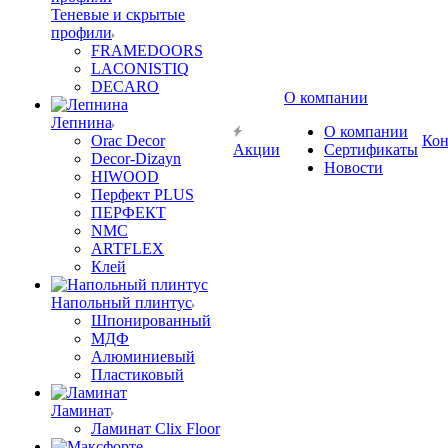
Теневые и скрытые
профили
FRAMEDOORS
LACONISTIQ
DECARO
О компании
Лепнина
О компании
Orac Decor
Кон
Акции
Сертификаты
Decor-Dizayn
Новости
HIWOOD
Перфект PLUS
ПЕРФЕКТ
NMC
ARTFLEX
Клей
Напольный плинтус
Шпонированный
МДФ
Алюминиевый
Пластиковый
Ламинат
Ламинат Clix Floor