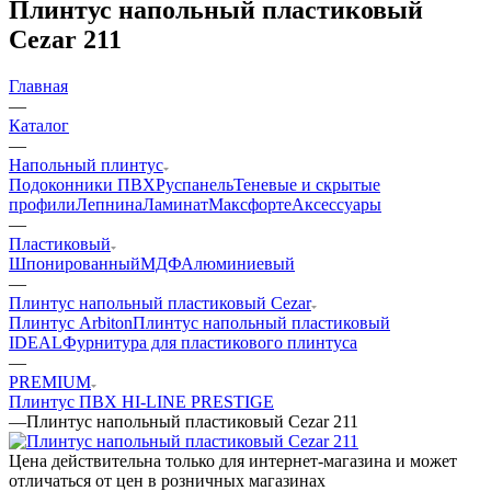
Плинтус напольный пластиковый
Cezar 211
Главная
—
Каталог
—
Напольный плинтус
Подоконники ПВХ
Руспанель
Теневые и скрытые
профили
Лепнина
Ламинат
Максфорте
Аксессуары
—
Пластиковый
Шпонированный
МДФ
Алюминиевый
—
Плинтус напольный пластиковый Cezar
Плинтус Arbiton
Плинтус напольный пластиковый
IDEAL
Фурнитура для пластикового плинтуса
—
PREMIUM
Плинтус ПВХ HI-LINE PRESTIGE
—
Плинтус напольный пластиковый Cezar 211
Цена действительна только для интернет-магазина и может
отличаться от цен в розничных магазинах