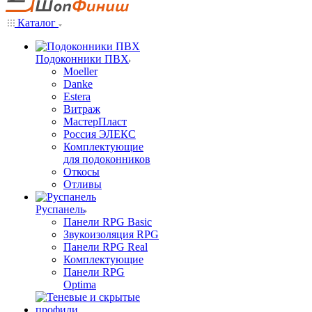
Каталог
Подоконники ПВХ
Moeller
Danke
Estera
Витраж
МастерПласт
Россия ЭЛЕКС
Комплектующие
для подоконников
Откосы
Отливы
Руспанель
Панели RPG Basic
Звукоизоляция RPG
Панели RPG Real
Комплектующие
Панели RPG
Optima