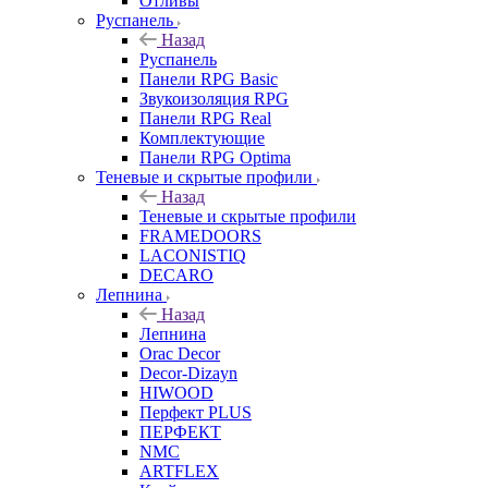
Отливы
Руспанель
Назад
Руспанель
Панели RPG Basic
Звукоизоляция RPG
Панели RPG Real
Комплектующие
Панели RPG Optima
Теневые и скрытые профили
Назад
Теневые и скрытые профили
FRAMEDOORS
LACONISTIQ
DECARO
Лепнина
Назад
Лепнина
Orac Decor
Decor-Dizayn
HIWOOD
Перфект PLUS
ПЕРФЕКТ
NMC
ARTFLEX