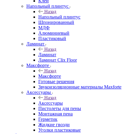
Клей
Напольный плинтус
Назад
Напольный плинтус
Шпонированный
МДФ
Алюминиевый
Пластиковый
Ламинат
Назад
Ламинат
Ламинат Clix Floor
Максфорте
Назад
Максфорте
Готовые решения
Звукоизоляционные материалы Maxforte
Аксессуары
Назад
Аксессуары
Пистолеты для пены
Монтажная пена
Герметик
Жидкие гвозди
Уголки пластиковые