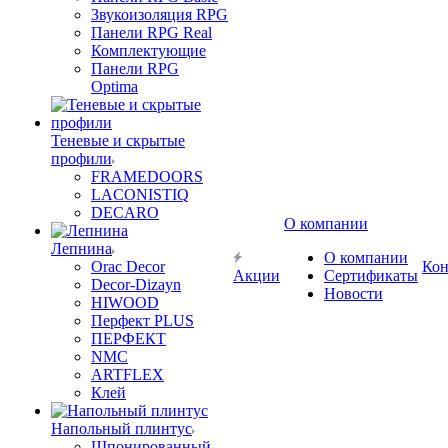
Звукоизоляция RPG
Панели RPG Real
Комплектующие
Панели RPG
Optima
Теневые и скрытые
профили
FRAMEDOORS
LACONISTIQ
DECARO
О компании
Лепнина
О компании
Orac Decor
Кон
Акции
Сертификаты
Decor-Dizayn
Новости
HIWOOD
Перфект PLUS
ПЕРФЕКТ
NMC
ARTFLEX
Клей
Напольный плинтус
Шпонированный