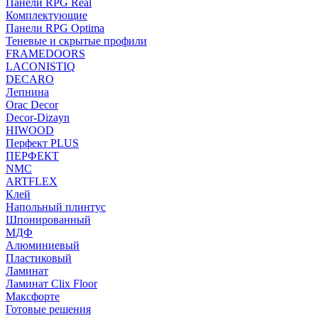
Панели RPG Real
Комплектующие
Панели RPG Optima
Теневые и скрытые профили
FRAMEDOORS
LACONISTIQ
DECARO
Лепнина
Orac Decor
Decor-Dizayn
HIWOOD
Перфект PLUS
ПЕРФЕКТ
NMC
ARTFLEX
Клей
Напольный плинтус
Шпонированный
МДФ
Алюминиевый
Пластиковый
Ламинат
Ламинат Clix Floor
Максфорте
Готовые решения