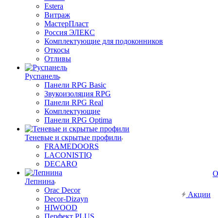
Estera
Витраж
МастерПласт
Россия ЭЛЕКС
Комплектующие для подоконников
Откосы
Отливы
Руспанель
Панели RPG Basic
Звукоизоляция RPG
Панели RPG Real
Комплектующие
Панели RPG Optima
Теневые и скрытые профили
FRAMEDOORS
LACONISTIQ
DECARO
О
Лепнина
Orac Decor
Акции
Decor-Dizayn
HIWOOD
Перфект PLUS