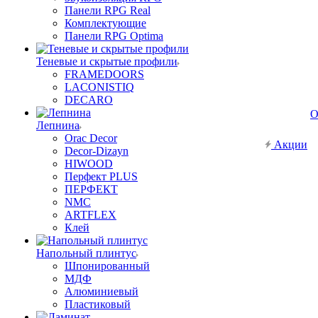
Панели RPG Real
Комплектующие
Панели RPG Optima
Теневые и скрытые профили
FRAMEDOORS
LACONISTIQ
DECARO
О
Лепнина
Orac Decor
Акции
Decor-Dizayn
HIWOOD
Перфект PLUS
ПЕРФЕКТ
NMC
ARTFLEX
Клей
Напольный плинтус
Шпонированный
МДФ
Алюминиевый
Пластиковый