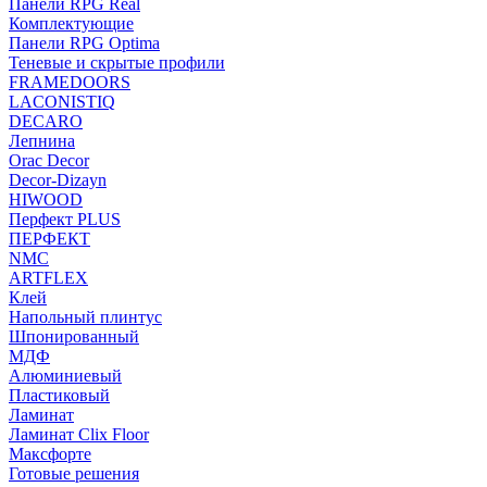
Панели RPG Real
Комплектующие
Панели RPG Optima
Теневые и скрытые профили
FRAMEDOORS
LACONISTIQ
DECARO
Лепнина
Orac Decor
Decor-Dizayn
HIWOOD
Перфект PLUS
ПЕРФЕКТ
NMC
ARTFLEX
Клей
Напольный плинтус
Шпонированный
МДФ
Алюминиевый
Пластиковый
Ламинат
Ламинат Clix Floor
Максфорте
Готовые решения