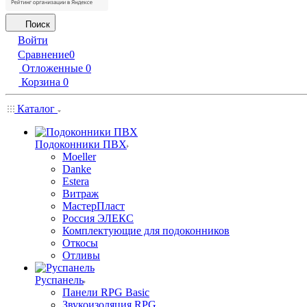
Поиск
Войти
Сравнение
0
Отложенные
0
Корзина
0
Каталог
Подоконники ПВХ
Moeller
Danke
Estera
Витраж
МастерПласт
Россия ЭЛЕКС
Комплектующие для подоконников
Откосы
Отливы
Руспанель
Панели RPG Basic
Звукоизоляция RPG