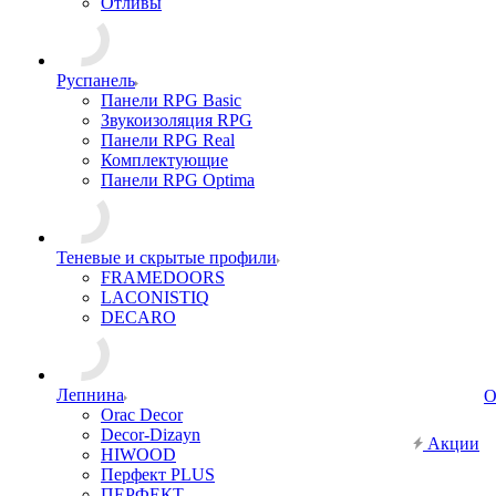
Отливы
Руспанель
Панели RPG Basic
Звукоизоляция RPG
Панели RPG Real
Комплектующие
Панели RPG Optima
Теневые и скрытые профили
FRAMEDOORS
LACONISTIQ
DECARO
Лепнина
О
Orac Decor
Decor-Dizayn
Акции
HIWOOD
Перфект PLUS
ПЕРФЕКТ