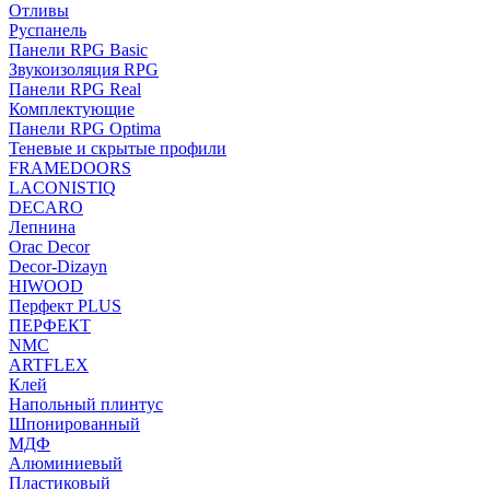
Отливы
Руспанель
Панели RPG Basic
Звукоизоляция RPG
Панели RPG Real
Комплектующие
Панели RPG Optima
Теневые и скрытые профили
FRAMEDOORS
LACONISTIQ
DECARO
Лепнина
Orac Decor
Decor-Dizayn
HIWOOD
Перфект PLUS
ПЕРФЕКТ
NMC
ARTFLEX
Клей
Напольный плинтус
Шпонированный
МДФ
Алюминиевый
Пластиковый