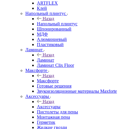
ARTFLEX
Клей
Напольный плинтус
Назад
Напольный плинтус
Шпонированный
МДФ
Алюминиевый
Пластиковый
Ламинат
Назад
Ламинат
Ламинат Clix Floor
Максфорте
Назад
Максфорте
Готовые решения
Звукоизоляционные материалы Maxforte
Аксессуары
Назад
Аксессуары
Пистолеты для пены
Монтажная пена
Герметик
Жидкие гвозди