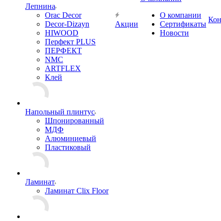
Лепнина
Orac Decor
О компании
Кон
Decor-Dizayn
Акции
Сертификаты
HIWOOD
Новости
Перфект PLUS
ПЕРФЕКТ
NMC
ARTFLEX
Клей
Напольный плинтус
Шпонированный
МДФ
Алюминиевый
Пластиковый
Ламинат
Ламинат Clix Floor