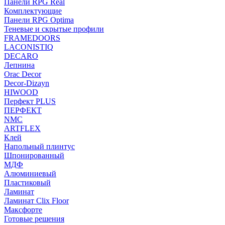
Панели RPG Real
Комплектующие
Панели RPG Optima
Теневые и скрытые профили
FRAMEDOORS
LACONISTIQ
DECARO
Лепнина
Orac Decor
Decor-Dizayn
HIWOOD
Перфект PLUS
ПЕРФЕКТ
NMC
ARTFLEX
Клей
Напольный плинтус
Шпонированный
МДФ
Алюминиевый
Пластиковый
Ламинат
Ламинат Clix Floor
Максфорте
Готовые решения