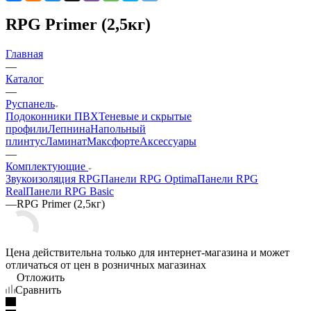
RPG Primer (2,5кг)
Главная
—
Каталог
—
Руспанель
Подоконники ПВХ
Теневые и скрытые
профили
Лепнина
Напольный
плинтус
Ламинат
Максфорте
Аксессуары
—
Комплектующие
Звукоизоляция RPG
Панели RPG Optima
Панели RPG
Real
Панели RPG Basic
—
RPG Primer (2,5кг)
Цена действительна только для интернет-магазина и может
отличаться от цен в розничных магазинах
Отложить
Сравнить