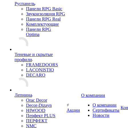
Руспанель
Панели RPG Basic
Звукоизоляция RPG
Панели RPG Real
Комплектующие
Панели RPG
Optima
Теневые и скрытые
профили
FRAMEDOORS
LACONISTIQ
DECARO
Лепнина
О компании
Orac Decor
О компании
Decor-Dizayn
Кон
Акции
Сертификаты
HIWOOD
Новости
Перфект PLUS
ПЕРФЕКТ
NMC