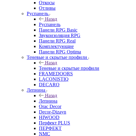
Откосы
Отливы
Руспанель
Назад
Руспанель
Панели RPG Basic
Звукоизоляция RPG
Панели RPG Real
Комплектующие
Панели RPG Optima
Теневые и скрытые профили
Назад
Теневые и скрытые профили
FRAMEDOORS
LACONISTIQ
DECARO
Лепнина
Назад
Лепнина
Orac Decor
Decor-Dizayn
HIWOOD
Перфект PLUS
ПЕРФЕКТ
NMC