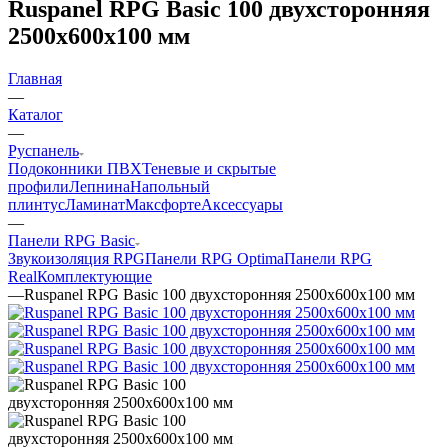
Ruspanel RPG Basic 100 двухсторонняя
2500х600х100 мм
Главная
—
Каталог
—
Руспанель
Подоконники ПВХ
Теневые и скрытые
профили
Лепнина
Напольный
плинтус
Ламинат
Максфорте
Аксессуары
—
Панели RPG Basic
Звукоизоляция RPG
Панели RPG Optima
Панели RPG
Real
Комплектующие
—
Ruspanel RPG Basic 100 двухсторонняя 2500х600х100 мм