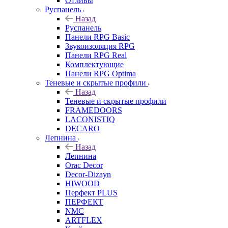
Отливы
Руспанель
Назад
Руспанель
Панели RPG Basic
Звукоизоляция RPG
Панели RPG Real
Комплектующие
Панели RPG Optima
Теневые и скрытые профили
Назад
Теневые и скрытые профили
FRAMEDOORS
LACONISTIQ
DECARO
Лепнина
Назад
Лепнина
Orac Decor
Decor-Dizayn
HIWOOD
Перфект PLUS
ПЕРФЕКТ
NMC
ARTFLEX