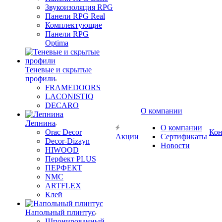
Звукоизоляция RPG
Панели RPG Real
Комплектующие
Панели RPG
Optima
Теневые и скрытые
профили
FRAMEDOORS
LACONISTIQ
DECARO
О компании
Лепнина
О компании
Orac Decor
Кон
Акции
Сертификаты
Decor-Dizayn
Новости
HIWOOD
Перфект PLUS
ПЕРФЕКТ
NMC
ARTFLEX
Клей
Напольный плинтус
Шпонированный