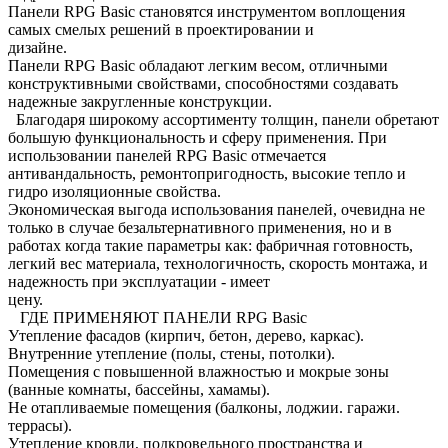
Панели RPG Basic становятся инструментом воплощения
самых смелых решений в проектировании и
дизайне.
Панели RPG Basic обладают легким весом, отличными
конструктивными свойствами, способностями создавать
надежные закругленные конструкции.
Благодаря широкому ассортименту толщин, панели обретают
большую функциональность и сферу применения. При
использовании панелей RPG Basic отмечается
антивандальность, ремонтопригодность, высокие тепло и
гидро изоляционные свойства.
Экономическая выгода использования панелей, очевидна не
только в случае безальтернативного применения, но и в
работах когда такие параметры как: фабричная готовность,
легкий вес материала, технологичность, скорость монтажа, и
надежность при эксплуатации - имеет
цену.
ГДЕ ПРИМЕНЯЮТ ПАНЕЛИ RPG Basic
Утепление фасадов (кирпич, бетон, дерево, каркас).
Внутренние утепление (полы, стены, потолки).
Помещения с повышенной влажностью и мокрые зоны
(ванные комнаты, бассейны, хамамы).
Не отапливаемые помещения (балконы, лоджии. гаражи.
террасы).
Утепление кровли, подкровельного пространства и