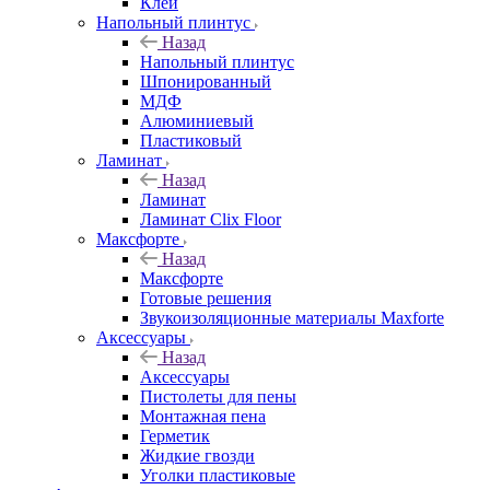
Клей
Напольный плинтус
Назад
Напольный плинтус
Шпонированный
МДФ
Алюминиевый
Пластиковый
Ламинат
Назад
Ламинат
Ламинат Clix Floor
Максфорте
Назад
Максфорте
Готовые решения
Звукоизоляционные материалы Maxforte
Аксессуары
Назад
Аксессуары
Пистолеты для пены
Монтажная пена
Герметик
Жидкие гвозди
Уголки пластиковые