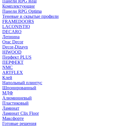
Панели RPG Real
Комплектующие
Панели RPG Optima
Теневые и скрытые профили
FRAMEDOORS
LACONISTIQ
DECARO
Лепнина
Orac Decor
Decor-Dizayn
HIWOOD
Перфект PLUS
ПЕРФЕКТ
NMC
ARTFLEX
Клей
Напольный плинтус
Шпонированный
МДФ
Алюминиевый
Пластиковый
Ламинат
Ламинат Clix Floor
Максфорте
Готовые решения