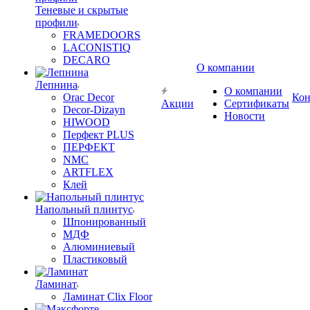
Теневые и скрытые
профили
FRAMEDOORS
LACONISTIQ
DECARO
О компании
Лепнина
О компании
Orac Decor
Кон
Акции
Сертификаты
Decor-Dizayn
Новости
HIWOOD
Перфект PLUS
ПЕРФЕКТ
NMC
ARTFLEX
Клей
Напольный плинтус
Шпонированный
МДФ
Алюминиевый
Пластиковый
Ламинат
Ламинат Clix Floor