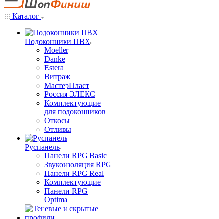
Каталог
Подоконники ПВХ
Moeller
Danke
Estera
Витраж
МастерПласт
Россия ЭЛЕКС
Комплектующие
для подоконников
Откосы
Отливы
Руспанель
Панели RPG Basic
Звукоизоляция RPG
Панели RPG Real
Комплектующие
Панели RPG
Optima