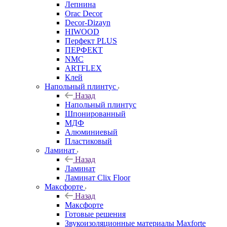
Лепнина
Orac Decor
Decor-Dizayn
HIWOOD
Перфект PLUS
ПЕРФЕКТ
NMC
ARTFLEX
Клей
Напольный плинтус
Назад
Напольный плинтус
Шпонированный
МДФ
Алюминиевый
Пластиковый
Ламинат
Назад
Ламинат
Ламинат Clix Floor
Максфорте
Назад
Максфорте
Готовые решения
Звукоизоляционные материалы Maxforte