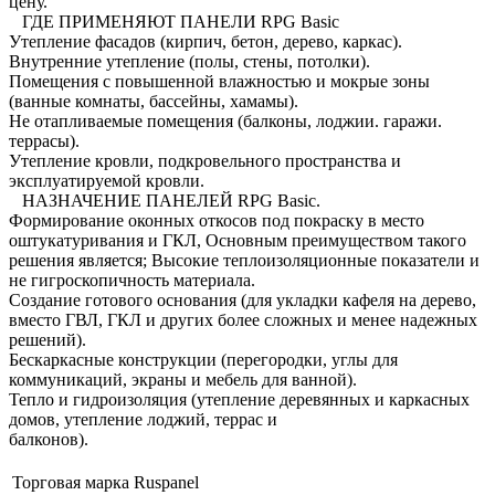
цену.
ГДЕ ПРИМЕНЯЮТ ПАНЕЛИ RPG Basic
Утепление фасадов (кирпич, бетон, дерево, каркас).
Внутренние утепление (полы, стены, потолки).
Помещения с повышенной влажностью и мокрые зоны
(ванные комнаты, бассейны, хамамы).
Не отапливаемые помещения (балконы, лоджии. гаражи.
террасы).
Утепление кровли, подкровельного пространства и
эксплуатируемой кровли.
НАЗНАЧЕНИЕ ПАНЕЛЕЙ RPG Basic.
Формирование оконных откосов под покраску в место
оштукатуривания и ГКЛ, Основным преимуществом такого
решения является; Высокие теплоизоляционные показатели и
не гигроскопичность материала.
Создание готового основания (для укладки кафеля на дерево,
вместо ГВЛ, ГКЛ и других более сложных и менее надежных
решений).
Бескаркасные конструкции (перегородки, углы для
коммуникаций, экраны и мебель для ванной).
Тепло и гидроизоляция (утепление деревянных и каркасных
домов, утепление лоджий, террас и
балконо
Торговая марка
Ruspanel