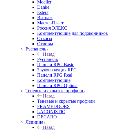
Moeller
Danke
Estera
Витраж
МастерПласт
Россия ЭЛЕКС
Комплектующие для подоконников
Откосы
Отливы
Руспанель
Назад
Руспанель
Панели RPG Basic
Звукоизоляция RPG
Панели RPG Real
Комплектующие
Панели RPG Optima
Теневые и скрытые профили
Назад
Теневые и скрытые профили
FRAMEDOORS
LACONISTIQ
DECARO
Лепнина
Назад