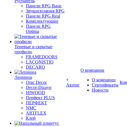
Руспанель
Панели RPG Basic
Звукоизоляция RPG
Панели RPG Real
Комплектующие
Панели RPG
Optima
Теневые и скрытые
профили
FRAMEDOORS
LACONISTIQ
DECARO
О компании
Лепнина
О компании
Orac Decor
Кон
Акции
Сертификаты
Decor-Dizayn
Новости
HIWOOD
Перфект PLUS
ПЕРФЕКТ
NMC
ARTFLEX
Клей