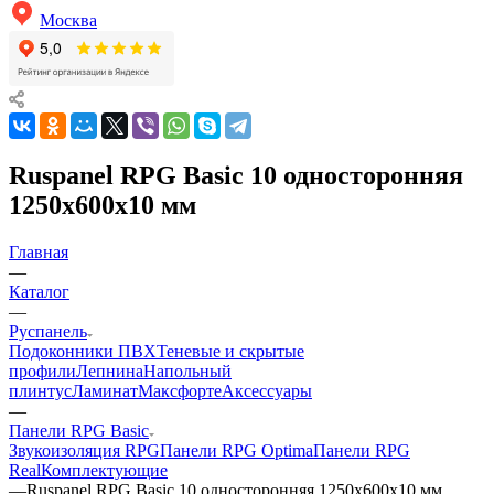
Москва
Ruspanel RPG Basic 10 односторонняя
1250х600х10 мм
Главная
—
Каталог
—
Руспанель
Подоконники ПВХ
Теневые и скрытые
профили
Лепнина
Напольный
плинтус
Ламинат
Максфорте
Аксессуары
—
Панели RPG Basic
Звукоизоляция RPG
Панели RPG Optima
Панели RPG
Real
Комплектующие
—
Ruspanel RPG Basic 10 односторонняя 1250х600х10 мм