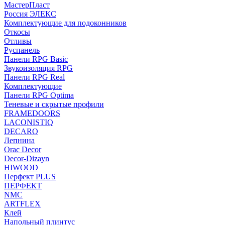
МастерПласт
Россия ЭЛЕКС
Комплектующие для подоконников
Откосы
Отливы
Руспанель
Панели RPG Basic
Звукоизоляция RPG
Панели RPG Real
Комплектующие
Панели RPG Optima
Теневые и скрытые профили
FRAMEDOORS
LACONISTIQ
DECARO
Лепнина
Orac Decor
Decor-Dizayn
HIWOOD
Перфект PLUS
ПЕРФЕКТ
NMC
ARTFLEX
Клей
Напольный плинтус