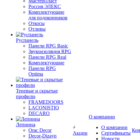
МастерПласт
Россия ЭЛЕКС
Комплектующие
для подоконников
Откосы
Отливы
Руспанель
Панели RPG Basic
Звукоизоляция RPG
Панели RPG Real
Комплектующие
Панели RPG
Optima
Теневые и скрытые
профили
FRAMEDOORS
LACONISTIQ
DECARO
О компании
Лепнина
О компании
Orac Decor
Кон
Акции
Сертификаты
Decor-Dizayn
Новости