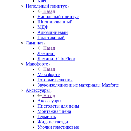
Клей
Напольный плинтус
Назад
Напольный плинтус
Шпонированный
МДФ
Алюминиевый
Пластиковый
Ламинат
Назад
Ламинат
Ламинат Clix Floor
Максфорте
Назад
Максфорте
Готовые решения
Звукоизоляционные материалы Maxforte
Аксессуары
Назад
Аксессуары
Пистолеты для пены
Монтажная пена
Герметик
Жидкие гвозди
Уголки пластиковые