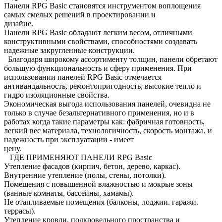
Панели RPG Basic становятся инструментом воплощения
самых смелых решений в проектировании и
дизайне.
Панели RPG Basic обладают легким весом, отличными
конструктивными свойствами, способностями создавать
надежные закругленные конструкции.
Благодаря широкому ассортименту толщин, панели обретают
большую функциональность и сферу применения. При
использовании панелей RPG Basic отмечается
антивандальность, ремонтопригодность, высокие тепло и
гидро изоляционные свойства.
Экономическая выгода использования панелей, очевидна не
только в случае безальтернативного применения, но и в
работах когда такие параметры как: фабричная готовность,
легкий вес материала, технологичность, скорость монтажа, и
надежность при эксплуатации - имеет
цену.
ГДЕ ПРИМЕНЯЮТ ПАНЕЛИ RPG Basic
Утепление фасадов (кирпич, бетон, дерево, каркас).
Внутренние утепление (полы, стены, потолки).
Помещения с повышенной влажностью и мокрые зоны
(ванные комнаты, бассейны, хамамы).
Не отапливаемые помещения (балконы, лоджии. гаражи.
террасы).
Утепление кровли, подкровельного пространства и