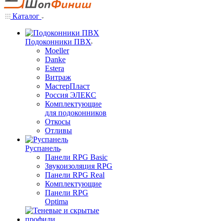
Каталог
Подоконники ПВХ
Moeller
Danke
Estera
Витраж
МастерПласт
Россия ЭЛЕКС
Комплектующие
для подоконников
Откосы
Отливы
Руспанель
Панели RPG Basic
Звукоизоляция RPG
Панели RPG Real
Комплектующие
Панели RPG
Optima