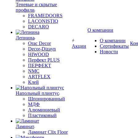
Теневые и скрытые
профили
FRAMEDOORS
LACONISTIQ
DECARO
О компании
Лепнина
О компании
Orac Decor
Кон
Акции
Сертификаты
Decor-Dizayn
Новости
HIWOOD
Перфект PLUS
ПЕРФЕКТ
NMC
ARTFLEX
Клей
Напольный плинтус
Шпонированный
МДФ
Алюминиевый
Пластиковый
Ламинат
Ламинат Clix Floor