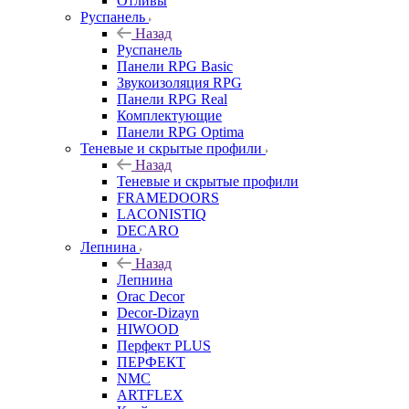
Отливы
Руспанель
Назад
Руспанель
Панели RPG Basic
Звукоизоляция RPG
Панели RPG Real
Комплектующие
Панели RPG Optima
Теневые и скрытые профили
Назад
Теневые и скрытые профили
FRAMEDOORS
LACONISTIQ
DECARO
Лепнина
Назад
Лепнина
Orac Decor
Decor-Dizayn
HIWOOD
Перфект PLUS
ПЕРФЕКТ
NMC
ARTFLEX