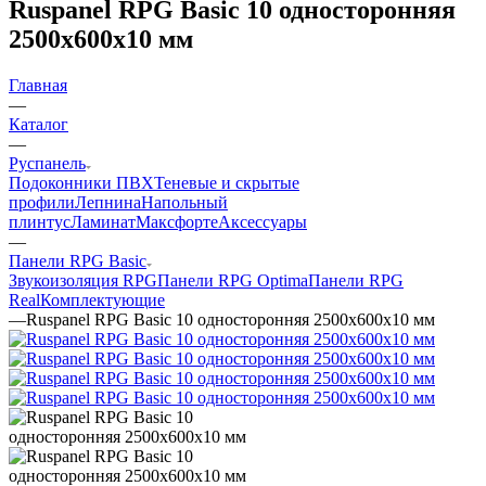
Ruspanel RPG Basic 10 односторонняя
2500х600х10 мм
Главная
—
Каталог
—
Руспанель
Подоконники ПВХ
Теневые и скрытые
профили
Лепнина
Напольный
плинтус
Ламинат
Максфорте
Аксессуары
—
Панели RPG Basic
Звукоизоляция RPG
Панели RPG Optima
Панели RPG
Real
Комплектующие
—
Ruspanel RPG Basic 10 односторонняя 2500х600х10 мм