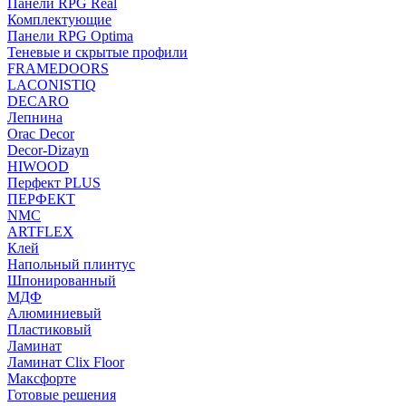
Панели RPG Real
Комплектующие
Панели RPG Optima
Теневые и скрытые профили
FRAMEDOORS
LACONISTIQ
DECARO
Лепнина
Orac Decor
Decor-Dizayn
HIWOOD
Перфект PLUS
ПЕРФЕКТ
NMC
ARTFLEX
Клей
Напольный плинтус
Шпонированный
МДФ
Алюминиевый
Пластиковый
Ламинат
Ламинат Clix Floor
Максфорте
Готовые решения