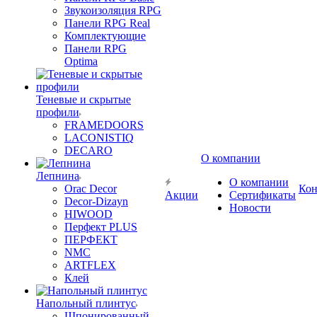
Звукоизоляция RPG
Панели RPG Real
Комплектующие
Панели RPG
Optima
Теневые и скрытые
профили
FRAMEDOORS
LACONISTIQ
DECARO
О компании
Лепнина
О компании
Orac Decor
Кон
Акции
Сертификаты
Decor-Dizayn
Новости
HIWOOD
Перфект PLUS
ПЕРФЕКТ
NMC
ARTFLEX
Клей
Напольный плинтус
Шпонированный