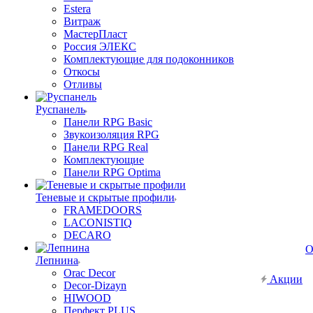
Estera
Витраж
МастерПласт
Россия ЭЛЕКС
Комплектующие для подоконников
Откосы
Отливы
Руспанель
Панели RPG Basic
Звукоизоляция RPG
Панели RPG Real
Комплектующие
Панели RPG Optima
Теневые и скрытые профили
FRAMEDOORS
LACONISTIQ
DECARO
О
Лепнина
Orac Decor
Акции
Decor-Dizayn
HIWOOD
Перфект PLUS