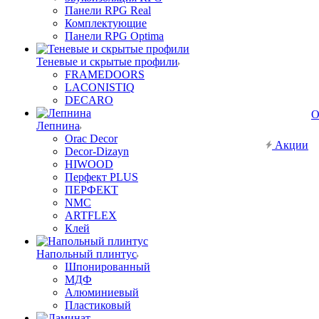
Панели RPG Real
Комплектующие
Панели RPG Optima
Теневые и скрытые профили
FRAMEDOORS
LACONISTIQ
DECARO
О
Лепнина
Orac Decor
Акции
Decor-Dizayn
HIWOOD
Перфект PLUS
ПЕРФЕКТ
NMC
ARTFLEX
Клей
Напольный плинтус
Шпонированный
МДФ
Алюминиевый
Пластиковый