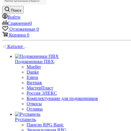
Поиск
Войти
Сравнение
0
Отложенные
0
Корзина
0
Каталог
Подоконники ПВХ
Moeller
Danke
Estera
Витраж
МастерПласт
Россия ЭЛЕКС
Комплектующие для подоконников
Откосы
Отливы
Руспанель
Панели RPG Basic
Звукоизоляция RPG