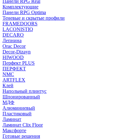
Панели RPG Real
Комплектующие
Панели RPG Optima
Теневые и скрытые профили
FRAMEDOORS
LACONISTIQ
DECARO
Лепнина
Orac Decor
Decor-Dizayn
HIWOOD
Перфект PLUS
ПЕРФЕКТ
NMC
ARTFLEX
Клей
Напольный плинтус
Шпонированный
МДФ
Алюминиевый
Пластиковый
Ламинат
Ламинат Clix Floor
Максфорте
Готовые решения