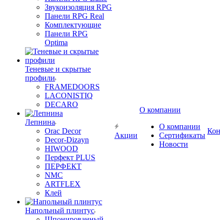
Звукоизоляция RPG
Панели RPG Real
Комплектующие
Панели RPG
Optima
Теневые и скрытые
профили
FRAMEDOORS
LACONISTIQ
DECARO
О компании
Лепнина
О компании
Orac Decor
Кон
Акции
Сертификаты
Decor-Dizayn
Новости
HIWOOD
Перфект PLUS
ПЕРФЕКТ
NMC
ARTFLEX
Клей
Напольный плинтус
Шпонированный