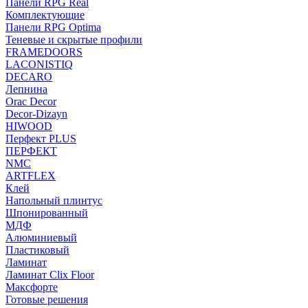
Панели RPG Real
Комплектующие
Панели RPG Optima
Теневые и скрытые профили
FRAMEDOORS
LACONISTIQ
DECARO
Лепнина
Orac Decor
Decor-Dizayn
HIWOOD
Перфект PLUS
ПЕРФЕКТ
NMC
ARTFLEX
Клей
Напольный плинтус
Шпонированный
МДФ
Алюминиевый
Пластиковый
Ламинат
Ламинат Clix Floor
Максфорте
Готовые решения