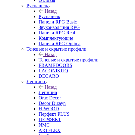
Отливы
Руспанель
Назад
Руспанель
Панели RPG Basic
Звукоизоляция RPG
Панели RPG Real
Комплектующие
Панели RPG Optima
Теневые и скрытые профили
Назад
Теневые и скрытые профили
FRAMEDOORS
LACONISTIQ
DECARO
Лепнина
Назад
Лепнина
Orac Decor
Decor-Dizayn
HIWOOD
Перфект PLUS
ПЕРФЕКТ
NMC
ARTFLEX