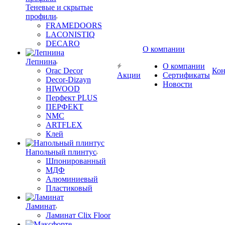
Теневые и скрытые
профили
FRAMEDOORS
LACONISTIQ
DECARO
О компании
Лепнина
О компании
Orac Decor
Кон
Акции
Сертификаты
Decor-Dizayn
Новости
HIWOOD
Перфект PLUS
ПЕРФЕКТ
NMC
ARTFLEX
Клей
Напольный плинтус
Шпонированный
МДФ
Алюминиевый
Пластиковый
Ламинат
Ламинат Clix Floor