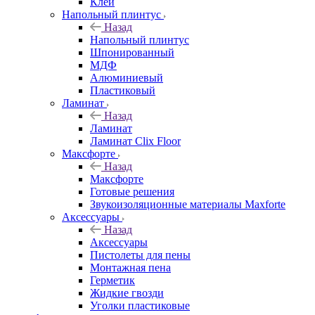
Клей
Напольный плинтус
Назад
Напольный плинтус
Шпонированный
МДФ
Алюминиевый
Пластиковый
Ламинат
Назад
Ламинат
Ламинат Clix Floor
Максфорте
Назад
Максфорте
Готовые решения
Звукоизоляционные материалы Maxforte
Аксессуары
Назад
Аксессуары
Пистолеты для пены
Монтажная пена
Герметик
Жидкие гвозди
Уголки пластиковые