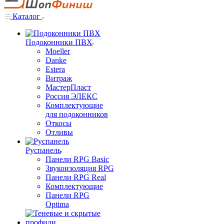
Каталог
Подоконники ПВХ
Moeller
Danke
Estera
Витраж
МастерПласт
Россия ЭЛЕКС
Комплектующие
для подоконников
Откосы
Отливы
Руспанель
Панели RPG Basic
Звукоизоляция RPG
Панели RPG Real
Комплектующие
Панели RPG
Optima