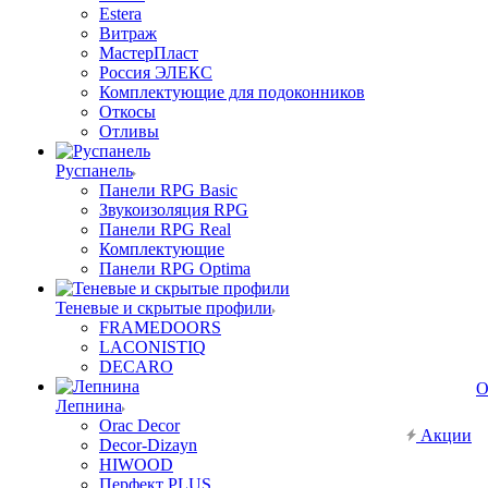
Estera
Витраж
МастерПласт
Россия ЭЛЕКС
Комплектующие для подоконников
Откосы
Отливы
Руспанель
Панели RPG Basic
Звукоизоляция RPG
Панели RPG Real
Комплектующие
Панели RPG Optima
Теневые и скрытые профили
FRAMEDOORS
LACONISTIQ
DECARO
О
Лепнина
Orac Decor
Акции
Decor-Dizayn
HIWOOD
Перфект PLUS