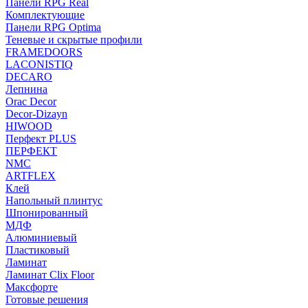
Панели RPG Real
Комплектующие
Панели RPG Optima
Теневые и скрытые профили
FRAMEDOORS
LACONISTIQ
DECARO
Лепнина
Orac Decor
Decor-Dizayn
HIWOOD
Перфект PLUS
ПЕРФЕКТ
NMC
ARTFLEX
Клей
Напольный плинтус
Шпонированный
МДФ
Алюминиевый
Пластиковый
Ламинат
Ламинат Clix Floor
Максфорте
Готовые решения