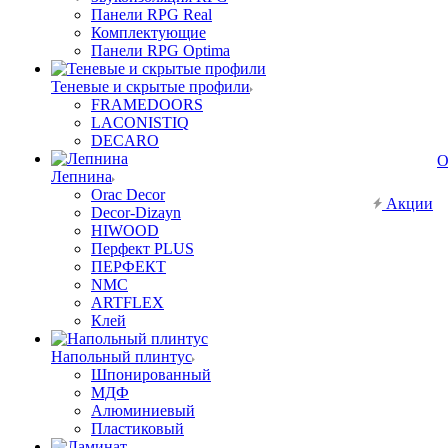
Панели RPG Real
Комплектующие
Панели RPG Optima
Теневые и скрытые профили
FRAMEDOORS
LACONISTIQ
DECARO
О
Лепнина
Orac Decor
Акции
Decor-Dizayn
HIWOOD
Перфект PLUS
ПЕРФЕКТ
NMC
ARTFLEX
Клей
Напольный плинтус
Шпонированный
МДФ
Алюминиевый
Пластиковый