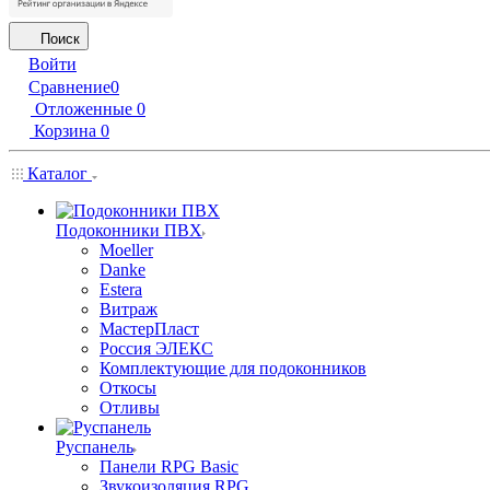
Поиск
Войти
Сравнение
0
Отложенные
0
Корзина
0
Каталог
Подоконники ПВХ
Moeller
Danke
Estera
Витраж
МастерПласт
Россия ЭЛЕКС
Комплектующие для подоконников
Откосы
Отливы
Руспанель
Панели RPG Basic
Звукоизоляция RPG