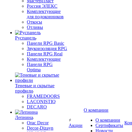
МастерПласт
Россия ЭЛЕКС
Комплектующие
для подоконников
Откосы
Отливы
Руспанель
Панели RPG Basic
Звукоизоляция RPG
Панели RPG Real
Комплектующие
Панели RPG
Optima
Теневые и скрытые
профили
FRAMEDOORS
LACONISTIQ
DECARO
О компании
Лепнина
О компании
Orac Decor
Кон
Акции
Сертификаты
Decor-Dizayn
Новости