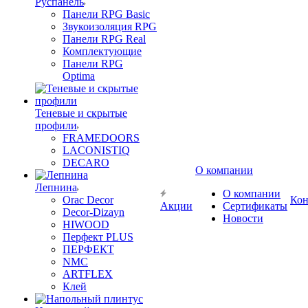
Руспанель
Панели RPG Basic
Звукоизоляция RPG
Панели RPG Real
Комплектующие
Панели RPG
Optima
Теневые и скрытые
профили
FRAMEDOORS
LACONISTIQ
DECARO
О компании
Лепнина
О компании
Orac Decor
Кон
Акции
Сертификаты
Decor-Dizayn
Новости
HIWOOD
Перфект PLUS
ПЕРФЕКТ
NMC
ARTFLEX
Клей