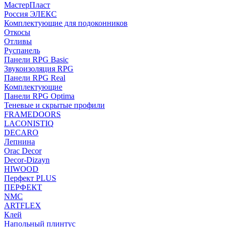
МастерПласт
Россия ЭЛЕКС
Комплектующие для подоконников
Откосы
Отливы
Руспанель
Панели RPG Basic
Звукоизоляция RPG
Панели RPG Real
Комплектующие
Панели RPG Optima
Теневые и скрытые профили
FRAMEDOORS
LACONISTIQ
DECARO
Лепнина
Orac Decor
Decor-Dizayn
HIWOOD
Перфект PLUS
ПЕРФЕКТ
NMC
ARTFLEX
Клей
Напольный плинтус