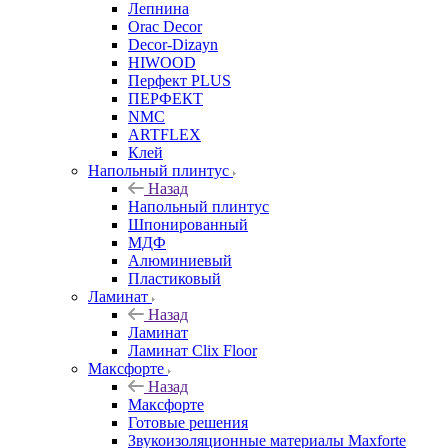
Лепнина
Orac Decor
Decor-Dizayn
HIWOOD
Перфект PLUS
ПЕРФЕКТ
NMC
ARTFLEX
Клей
Напольный плинтус
Назад
Напольный плинтус
Шпонированный
МДФ
Алюминиевый
Пластиковый
Ламинат
Назад
Ламинат
Ламинат Clix Floor
Максфорте
Назад
Максфорте
Готовые решения
Звукоизоляционные материалы Maxforte