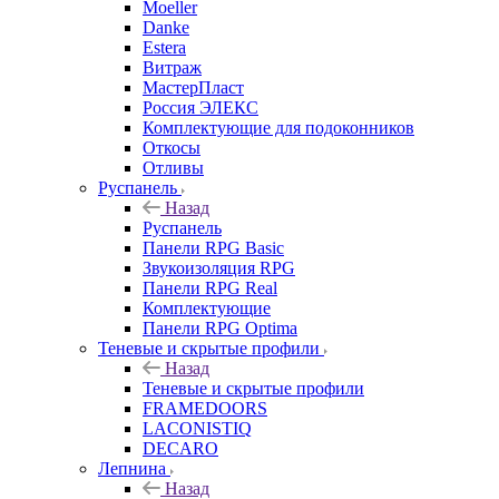
Moeller
Danke
Estera
Витраж
МастерПласт
Россия ЭЛЕКС
Комплектующие для подоконников
Откосы
Отливы
Руспанель
Назад
Руспанель
Панели RPG Basic
Звукоизоляция RPG
Панели RPG Real
Комплектующие
Панели RPG Optima
Теневые и скрытые профили
Назад
Теневые и скрытые профили
FRAMEDOORS
LACONISTIQ
DECARO
Лепнина
Назад