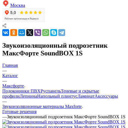
Москва
Звукоизоляционный подрозетник
МаксФорте SoundBOX 1S
Главная
—
Каталог
—
Максфорте
Подоконники ПВХ
Руспанель
Теневые и скрытые
профили
Лепнина
Напольный плинтус
Ламинат
Аксессуары
—
Звукоизоляционные материалы Maxforte
Готовые решения
—
Звукоизоляционный подрозетник МаксФорте SoundBOX 1S