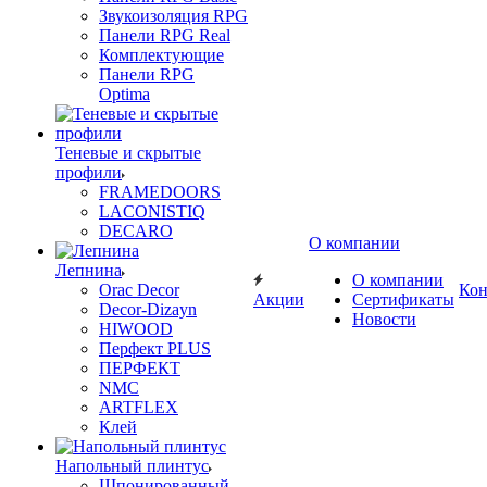
Звукоизоляция RPG
Панели RPG Real
Комплектующие
Панели RPG
Optima
Теневые и скрытые
профили
FRAMEDOORS
LACONISTIQ
DECARO
О компании
Лепнина
О компании
Orac Decor
Кон
Акции
Сертификаты
Decor-Dizayn
Новости
HIWOOD
Перфект PLUS
ПЕРФЕКТ
NMC
ARTFLEX
Клей
Напольный плинтус
Шпонированный