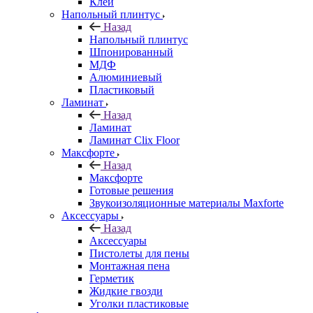
Клей
Напольный плинтус
Назад
Напольный плинтус
Шпонированный
МДФ
Алюминиевый
Пластиковый
Ламинат
Назад
Ламинат
Ламинат Clix Floor
Максфорте
Назад
Максфорте
Готовые решения
Звукоизоляционные материалы Maxforte
Аксессуары
Назад
Аксессуары
Пистолеты для пены
Монтажная пена
Герметик
Жидкие гвозди
Уголки пластиковые