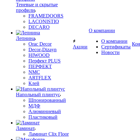
Теневые и скрытые
профили
FRAMEDOORS
LACONISTIQ
DECARO
О компании
Лепнина
О компании
Orac Decor
Кон
Акции
Сертификаты
Decor-Dizayn
Новости
HIWOOD
Перфект PLUS
ПЕРФЕКТ
NMC
ARTFLEX
Клей
Напольный плинтус
Шпонированный
МДФ
Алюминиевый
Пластиковый
Ламинат
Ламинат Clix Floor