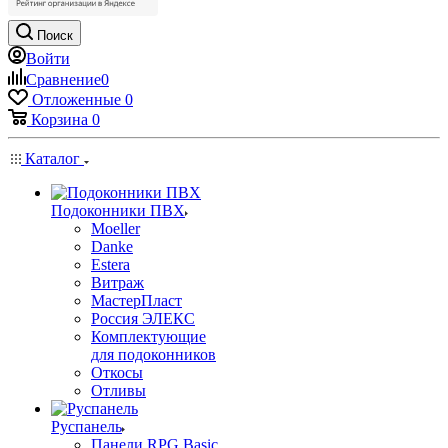
Поиск
Войти
Сравнение
0
Отложенные
0
Корзина
0
Каталог
Подоконники ПВХ
Moeller
Danke
Estera
Витраж
МастерПласт
Россия ЭЛЕКС
Комплектующие
для подоконников
Откосы
Отливы
Руспанель
Панели RPG Basic