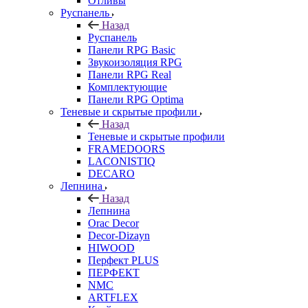
Отливы
Руспанель
Назад
Руспанель
Панели RPG Basic
Звукоизоляция RPG
Панели RPG Real
Комплектующие
Панели RPG Optima
Теневые и скрытые профили
Назад
Теневые и скрытые профили
FRAMEDOORS
LACONISTIQ
DECARO
Лепнина
Назад
Лепнина
Orac Decor
Decor-Dizayn
HIWOOD
Перфект PLUS
ПЕРФЕКТ
NMC
ARTFLEX