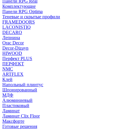
Панели RPG Real
Комплектующие
Панели RPG Optima
Теневые и скрытые профили
FRAMEDOORS
LACONISTIQ
DECARO
Лепнина
Orac Decor
Decor-Dizayn
HIWOOD
Перфект PLUS
ПЕРФЕКТ
NMC
ARTFLEX
Клей
Напольный плинтус
Шпонированный
МДФ
Алюминиевый
Пластиковый
Ламинат
Ламинат Clix Floor
Максфорте
Готовые решения