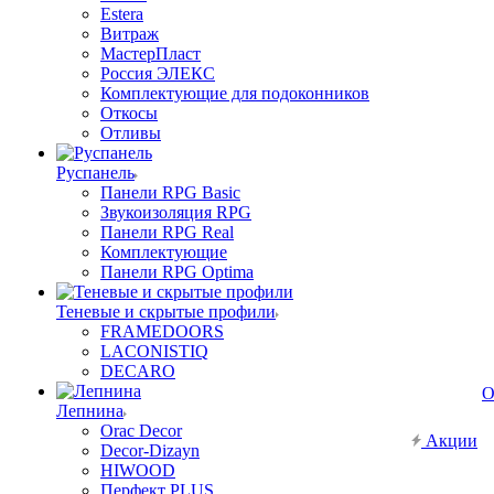
Estera
Витраж
МастерПласт
Россия ЭЛЕКС
Комплектующие для подоконников
Откосы
Отливы
Руспанель
Панели RPG Basic
Звукоизоляция RPG
Панели RPG Real
Комплектующие
Панели RPG Optima
Теневые и скрытые профили
FRAMEDOORS
LACONISTIQ
DECARO
О
Лепнина
Orac Decor
Акции
Decor-Dizayn
HIWOOD
Перфект PLUS