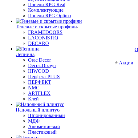
Панели RPG Real
Комплектующие
Панели RPG Optima
Теневые и скрытые профили
FRAMEDOORS
LACONISTIQ
DECARO
О
Лепнина
Orac Decor
Акции
Decor-Dizayn
HIWOOD
Перфект PLUS
ПЕРФЕКТ
NMC
ARTFLEX
Клей
Напольный плинтус
Шпонированный
МДФ
Алюминиевый
Пластиковый