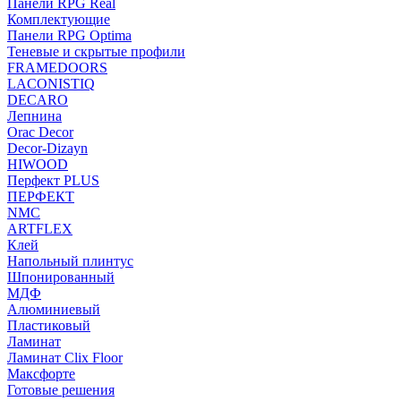
Панели RPG Real
Комплектующие
Панели RPG Optima
Теневые и скрытые профили
FRAMEDOORS
LACONISTIQ
DECARO
Лепнина
Orac Decor
Decor-Dizayn
HIWOOD
Перфект PLUS
ПЕРФЕКТ
NMC
ARTFLEX
Клей
Напольный плинтус
Шпонированный
МДФ
Алюминиевый
Пластиковый
Ламинат
Ламинат Clix Floor
Максфорте
Готовые решения