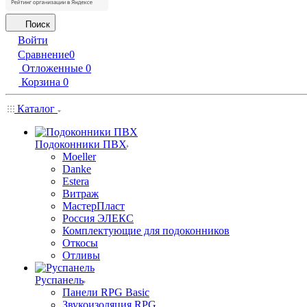
Поиск
Войти
Сравнение
0
Отложенные
0
Корзина
0
Каталог
Подоконники ПВХ
Moeller
Danke
Estera
Витраж
МастерПласт
Россия ЭЛЕКС
Комплектующие для подоконников
Откосы
Отливы
Руспанель
Панели RPG Basic
Звукоизоляция RPG